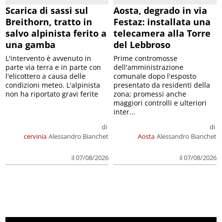
Scarica di sassi sul
Aosta, degrado in via
Breithorn, tratto in
Festaz: installata una
salvo alpinista ferito a
telecamera alla Torre
una gamba
del Lebbroso
L'intervento è avvenuto in
Prime contromosse
parte via terra e in parte con
dell'amministrazione
l'elicottero a causa delle
comunale dopo l'esposto
condizioni meteo. L'alpinista
presentato da residenti della
non ha riportato gravi ferite
zona; promessi anche
maggiori controlli e ulteriori
inter...
di
di
cervinia
Alessandro Bianchet
Aosta
Alessandro Bianchet
il 07/08/2026
il 07/08/2026