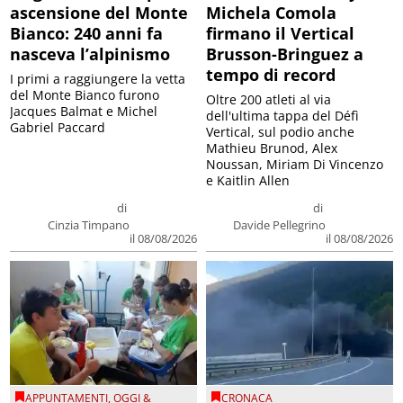
ascensione del Monte
Michela Comola
Bianco: 240 anni fa
firmano il Vertical
nasceva l’alpinismo
Brusson-Bringuez a
tempo di record
I primi a raggiungere la vetta
del Monte Bianco furono
Oltre 200 atleti al via
Jacques Balmat e Michel
dell'ultima tappa del Défì
Gabriel Paccard
Vertical, sul podio anche
Mathieu Brunod, Alex
Noussan, Miriam Di Vincenzo
e Kaitlin Allen
di
di
Cinzia Timpano
Davide Pellegrino
il 08/08/2026
il 08/08/2026
APPUNTAMENTI
,
OGGI &
CRONACA