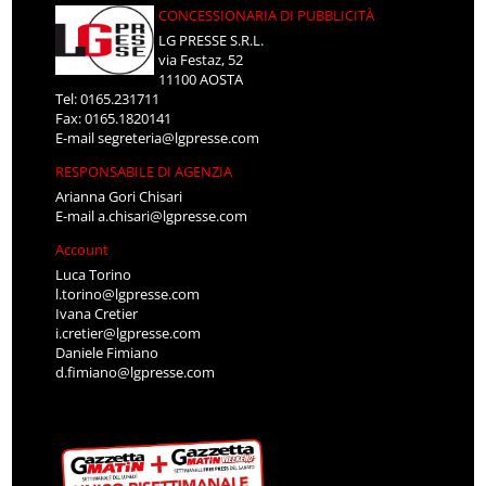
CONCESSIONARIA DI PUBBLICITÀ
LG PRESSE S.R.L.
via Festaz, 52
11100 AOSTA
Tel: 0165.231711
Fax: 0165.1820141
E-mail
segreteria@lgpresse.com
RESPONSABILE DI AGENZIA
Arianna Gori Chisari
E-mail
a.chisari@lgpresse.com
Account
Luca Torino
l.torino@lgpresse.com
Ivana Cretier
i.cretier@lgpresse.com
Daniele Fimiano
d.fimiano@lgpresse.com