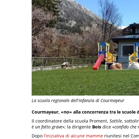
La scuola regionale dell'infanzia di Courmayeur
Courmayeur, «no» alla concorrenza tra le scuole de
Il coordinatore della scuola Proment,
Sottile
, sottoli
è un fatto grave
»; la dirigente
Bois
dice «
confido che
Dopo
l’iniziativa di alcune mamme
riunitesi nel Com