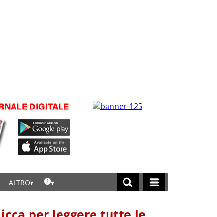
ALTRO
licca per leggere tutte le