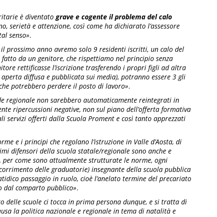
ritarie è diventato
grave e cogente il problema del
calo
o, serietà e attenzione, così come ha dichiarato l’assessore
tal senso»
.
il prossimo anno avremo solo 9 residenti iscritti, un calo del
 fatto da un genitore, che rispettiamo nel principio senza
ore rettificasse l’iscrizione trasferendo i propri figli ad altra
 aperta diffusa e pubblicata sui media), potranno essere 3 gli
che potrebbero perdere il posto di lavoro»
.
e regionale non sarebbero automaticamente reintegrati in
te ripercussioni negative, non sul piano dell’offerta formativa
ali servizi offerti dalla Scuola Proment e così tanto apprezzati
e e i principi che regolano l’istruzione in Valle d’Aosta, di
imi difensori della scuola statale/regionale sono anche e
é, per come sono attualmente strutturate le norme, ogni
scorrimento delle graduatorie) insegnante della scuola pubblica
fatidico passaggio in ruolo, cioè l’anelato termine del precariato
to dal comparto pubblico»
.
 delle scuole ci tocca in prima persona dunque, e si tratta di
a la politica nazionale e regionale in tema di natalità e