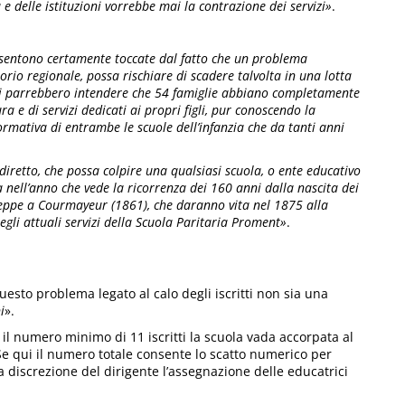
e delle istituzioni vorrebbe mai la contrazione dei servizi»
.
i sentono certamente toccate dal fatto che un problema
itorio regionale, possa rischiare di scadere talvolta in una lotta
oni parrebbero intendere che 54 famiglie abbiano completamente
ra e di servizi dedicati ai propri figli, pur conoscendo la
ormativa di entrambe le scuole dell’infanzia che da tanti anni
ndiretto, che possa colpire una qualsiasi scuola, o ente educativo
 nell’anno che vede la ricorrenza dei 160 anni dalla nascita dei
iuseppe a Courmayeur (1861), che daranno vita nel 1875 alla
egli attuali servizi della Scuola Paritaria Proment»
.
esto problema legato al calo degli iscritti non sia una
i
».
il numero minimo di 11 iscritti la scuola vada accorpata al
 Se qui il numero totale consente lo scatto numerico per
 discrezione del dirigente l’assegnazione delle educatrici