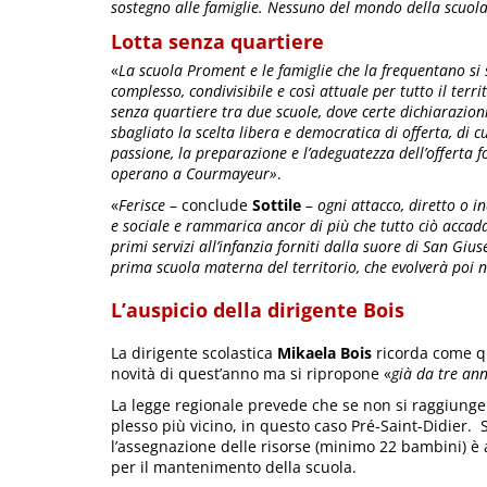
sostegno alle famiglie. Nessuno del mondo della scuola 
Lotta senza quartiere
«
La scuola Proment e le famiglie che la frequentano s
complesso, condivisibile e così attuale per tutto il terr
senza quartiere tra due scuole, dove certe dichiarazi
sbagliato la scelta libera e democratica di offerta, di cu
passione, la preparazione e l’adeguatezza dell’offerta f
operano a Courmayeur»
.
«
Ferisce
– conclude
Sottile
–
ogni attacco, diretto o i
e sociale e rammarica ancor di più che tutto ciò accada
primi servizi all’infanzia forniti dalla suore di San G
prima scuola materna del territorio, che evolverà poi n
L’auspicio della dirigente Bois
La dirigente scolastica
Mikaela Bois
ricorda come qu
novità di quest’anno ma si ripropone «
già da tre ann
La legge regionale prevede che se non si raggiunge 
plesso più vicino, in questo caso Pré-Saint-Didier.
l’assegnazione delle risorse (minimo 22 bambini) è a
per il mantenimento della scuola.