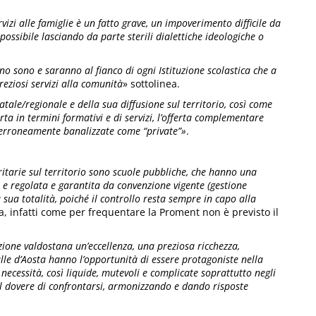
rvizi alle famiglie è un fatto grave, un impoverimento difficile da
possibile lasciando da parte sterili dialettiche ideologiche o
no sono e saranno al fianco di ogni Istituzione scolastica che a
reziosi servizi alla comunità
» sottolinea.
tale/regionale e della sua diffusione sul territorio, così come
a in termini formativi e di servizi, l’offerta complementare
d erroneamente banalizzate come “private”»
.
ritarie sul territorio sono scuole pubbliche, che hanno una
i e regolata e garantita da convenzione vigente (gestione
sua totalità, poiché il controllo resta sempre in capo alla
, infatti come per frequentare la Proment non è previsto il
zione valdostana un’eccellenza, una preziosa ricchezza,
lle d’Aosta hanno l’opportunità di essere protagoniste nella
e necessità, così liquide, mutevoli e complicate soprattutto negli
 il dovere di confrontarsi, armonizzando e dando risposte