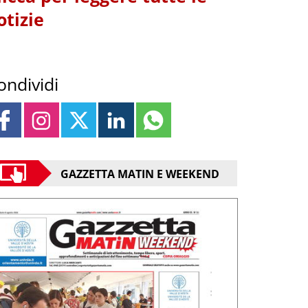
otizie
ondividi
GAZZETTA MATIN E WEEKEND