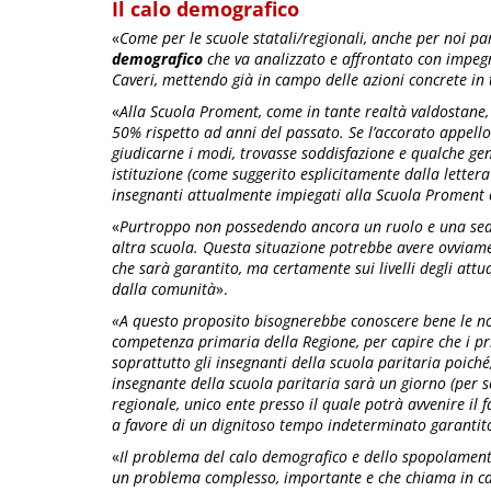
Il calo demografico
«
Come per le scuole statali/regionali, anche per noi pa
demografico
che va analizzato e affrontato con impegn
Caveri, mettendo già in campo delle azioni concrete in 
«
Alla Scuola Proment, come in tante realtà valdostane, 
50% rispetto ad anni del passato. Se l’accorato appello
giudicarne i modi, trovasse soddisfazione e qualche genit
istituzione (come suggerito esplicitamente dalla lettera
insegnanti attualmente impiegati alla Scuola Proment 
«
Purtroppo non possedendo ancora un ruolo e una sed
altra scuola. Questa situazione potrebbe avere ovviamen
che sarà garantito, ma certamente sui livelli degli attu
dalla comunità
».
«A questo proposito bisognerebbe conoscere bene le norm
competenza primaria della Regione, per capire che i pr
soprattutto gli insegnanti della scuola paritaria poich
insegnante della scuola paritaria sarà un giorno (per 
regionale, unico ente presso il quale potrà avvenire il 
a favore di un dignitoso tempo indeterminato garanti
«
Il problema del calo demografico e dello spopolamento
un problema complesso, importante e che chiama in caus