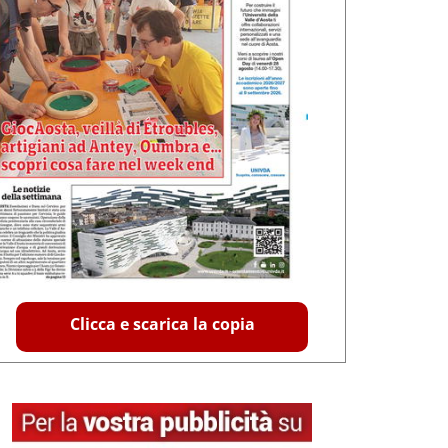
Clicca e scarica la copia