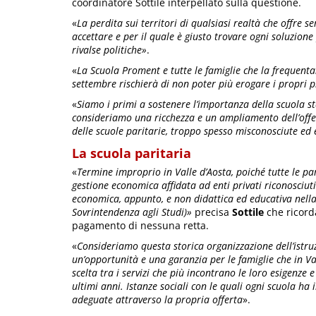
coordinatore Sottile interpellato sulla questione.
«
La perdita sui territori di qualsiasi realtà che offre se
accettare e per il quale è giusto trovare ogni soluzione 
rivalse politiche»
.
«
La Scuola Proment e tutte le famiglie che la frequenta
settembre rischierà di non poter più erogare i propri p
«
Siamo i primi a sostenere l’importanza della scuola sta
consideriamo una ricchezza e un ampliamento dell’offert
delle scuole paritarie, troppo spesso misconosciute e
La scuola paritaria
«
Termine improprio in Valle d’Aosta, poiché tutte le pa
gestione economica affidata ad enti privati riconosciut
economica, appunto, e non didattica ed educativa nella 
Sovrintendenza agli Studi)»
precisa
Sottile
che ricorda
pagamento di nessuna retta.
«
Consideriamo questa storica organizzazione dell’istru
un’opportunità e una garanzia per le famiglie che in Va
scelta tra i servizi che più incontrano le loro esigenze 
ultimi anni. Istanze sociali con le quali ogni scuola ha
adeguate attraverso la propria offerta
».