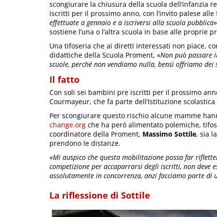
scongiurare la chiusura della scuola dell’infanzia
iscritti per il prossimo anno, con l’invito palese alle
effettuate a gennaio e a iscriversi alla scuola pubblica
»
sostiene l’una o l’altra scuola in base alle proprie p
Una tifoseria che ai diretti interessati non piace, co
didattiche della Scuola Proment, «
Non può passare il
scuole, perché non vendiamo nulla, bensì offriamo dei s
Il fatto
Con soli sei bambini pre iscritti per il prossimo anno
Courmayeur, che fa parte dell’Istituzione scolastica
Per scongiurare questo rischio alcune mamme hanno
change.org
che ha però alimentato polemiche, tifose
coordinatore della Proment,
Massimo Sottile
, sia 
prendono le distanze.
«
Mi auspico che questa mobilitazione possa far riflette
competizione per accaparrarsi degli iscritti, non deve e
assolutamente in concorrenza, anzi facciamo parte di 
La riflessione di Sottile