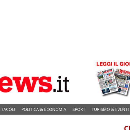
TTACOLI
POLITICA & ECONOMIA
SPORT
TURISMO & EVENTI
C