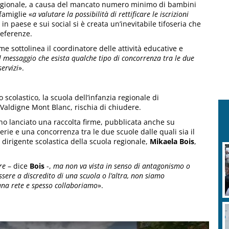
 regionale, a causa del mancato numero minimo di bambini
 famiglie «
a valutare la possibilità di rettificare le iscrizioni
 in paese e sui social si è creata un’inevitabile tifoseria che
referenze.
me sottolinea il coordinatore delle attività educative e
 messaggio che esista qualche tipo di concorrenza tra le due
ervizi
».
 scolastico, la scuola dell’infanzia regionale di
 Valdigne Mont Blanc, rischia di chiudere.
 lanciato una raccolta firme, pubblicata anche su
rie e una concorrenza tra le due scuole dalle quali sia il
la dirigente scolastica della scuola regionale,
Mikaela Bois
,
re
– dice
Bois
-,
ma non va vista in senso di antagonismo o
ssere a discredito di una scuola o l’altra, non siamo
una rete e spesso collaboriamo
».