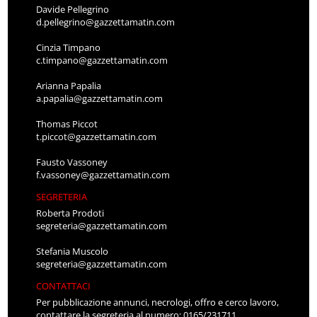
Davide Pellegrino
d.pellegrino@gazzettamatin.com
Cinzia Timpano
c.timpano@gazzettamatin.com
Arianna Papalia
a.papalia@gazzettamatin.com
Thomas Piccot
t.piccot@gazzettamatin.com
Fausto Vassoney
f.vassoney@gazzettamatin.com
SEGRETERIA
Roberta Prodoti
segreteria@gazzettamatin.com
Stefania Muscolo
segreteria@gazzettamatin.com
CONTATTACI
Per pubblicazione annunci, necrologi, offro e cerco lavoro,
contattare la segreteria al numero: 0165/231711