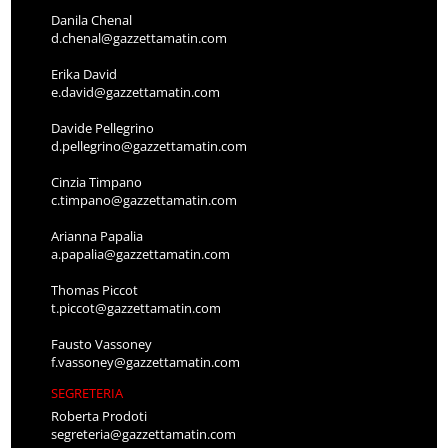
Danila Chenal
d.chenal@gazzettamatin.com
Erika David
e.david@gazzettamatin.com
Davide Pellegrino
d.pellegrino@gazzettamatin.com
Cinzia Timpano
c.timpano@gazzettamatin.com
Arianna Papalia
a.papalia@gazzettamatin.com
Thomas Piccot
t.piccot@gazzettamatin.com
Fausto Vassoney
f.vassoney@gazzettamatin.com
SEGRETERIA
Roberta Prodoti
segreteria@gazzettamatin.com