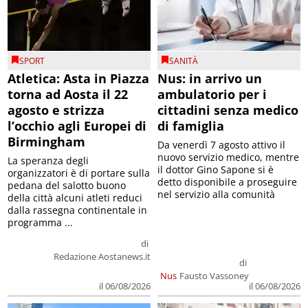
SPORT
SANITÀ
Atletica: Asta in Piazza
Nus: in arrivo un
torna ad Aosta il 22
ambulatorio per i
agosto e strizza
cittadini senza medico
l’occhio agli Europei di
di famiglia
Birmingham
Da venerdì 7 agosto attivo il
nuovo servizio medico, mentre
La speranza degli
il dottor Gino Sapone si è
organizzatori è di portare sulla
detto disponibile a proseguire
pedana del salotto buono
nel servizio alla comunità
della città alcuni atleti reduci
dalla rassegna continentale in
programma ...
di
Redazione Aostanews.it
di
Nus
Fausto Vassoney
il 06/08/2026
il 06/08/2026