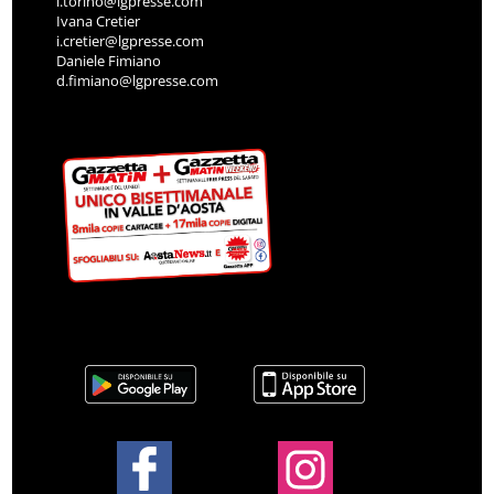
l.torino@lgpresse.com
Ivana Cretier
i.cretier@lgpresse.com
Daniele Fimiano
d.fimiano@lgpresse.com