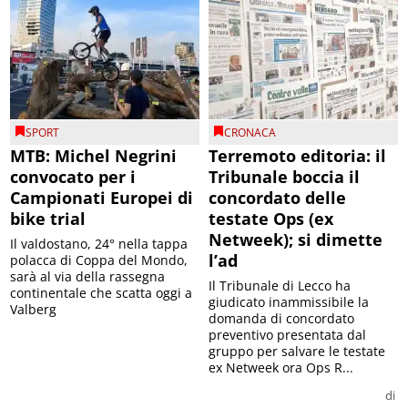
SPORT
CRONACA
MTB: Michel Negrini
Terremoto editoria: il
convocato per i
Tribunale boccia il
Campionati Europei di
concordato delle
bike trial
testate Ops (ex
Netweek); si dimette
Il valdostano, 24° nella tappa
l’ad
polacca di Coppa del Mondo,
sarà al via della rassegna
Il Tribunale di Lecco ha
continentale che scatta oggi a
giudicato inammissibile la
Valberg
domanda di concordato
preventivo presentata dal
gruppo per salvare le testate
ex Netweek ora Ops R...
di