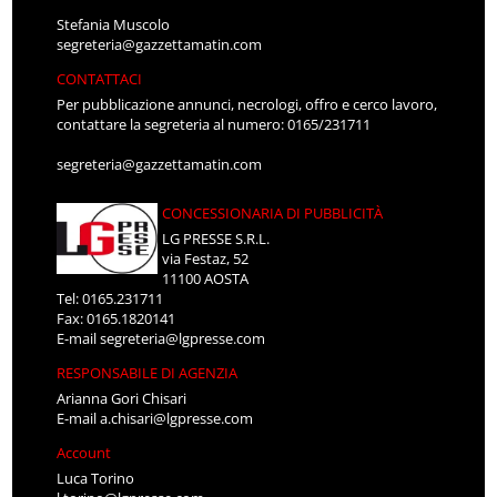
Stefania Muscolo
segreteria@gazzettamatin.com
CONTATTACI
Per pubblicazione annunci, necrologi, offro e cerco lavoro,
contattare la segreteria al numero: 0165/231711
segreteria@gazzettamatin.com
CONCESSIONARIA DI PUBBLICITÀ
LG PRESSE S.R.L.
via Festaz, 52
11100 AOSTA
Tel: 0165.231711
Fax: 0165.1820141
E-mail
segreteria@lgpresse.com
RESPONSABILE DI AGENZIA
Arianna Gori Chisari
E-mail
a.chisari@lgpresse.com
Account
Luca Torino