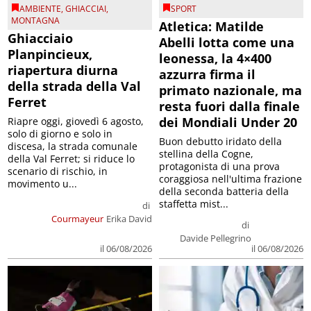
AMBIENTE
,
GHIACCIAI
,
SPORT
MONTAGNA
Atletica: Matilde
Ghiacciaio
Abelli lotta come una
Planpincieux,
leonessa, la 4×400
riapertura diurna
azzurra firma il
della strada della Val
primato nazionale, ma
Ferret
resta fuori dalla finale
dei Mondiali Under 20
Riapre oggi, giovedì 6 agosto,
solo di giorno e solo in
Buon debutto iridato della
discesa, la strada comunale
stellina della Cogne,
della Val Ferret; si riduce lo
protagonista di una prova
scenario di rischio, in
coraggiosa nell'ultima frazione
movimento u...
della seconda batteria della
staffetta mist...
di
Courmayeur
Erika David
di
Davide Pellegrino
il 06/08/2026
il 06/08/2026