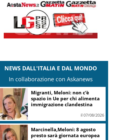
NEWS DALL'ITALIA E DAL MONDO
In collaborazione con Askanews
milia R., carabinieri: fermati 4 presunti
utori omicidio Nicola Musiani
il 07/08/2026
pin time Labs: fondi immobiliari non
ossono vincere su città pubblica