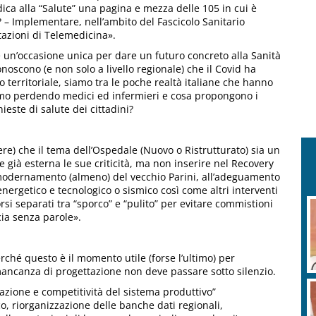
ica alla “Salute” una pagina e mezza delle 105 in cui è
? – Implementare, nell’ambito del Fascicolo Sanitario
stazioni di Telemedicina».
un’occasione unica per dare un futuro concreto alla Sanità
noscono (e non solo a livello regionale) che il Covid ha
llo territoriale, siamo tra le poche realtà italiane che hanno
mo perdendo medici ed infermieri e cosa propongono i
este di salute dei cittadini?
e) che il tema dell’Ospedale (Nuovo o Ristrutturato) sia un
già esterna le sue criticità, ma non inserire nel Recovery
modernamento (almeno) del vecchio Parini, all’adeguamento
ergetico e tecnologico o sismico così come altri interventi
i separati tra “sporco” e “pulito” per evitare commistioni
E
cia senza parole».
a
rché questo è il momento utile (forse l’ultimo) per
mancanza di progettazione non deve passare sotto silenzio.
S
zazione e competitività del sistema produttivo”
p
o, riorganizzazione delle banche dati regionali,