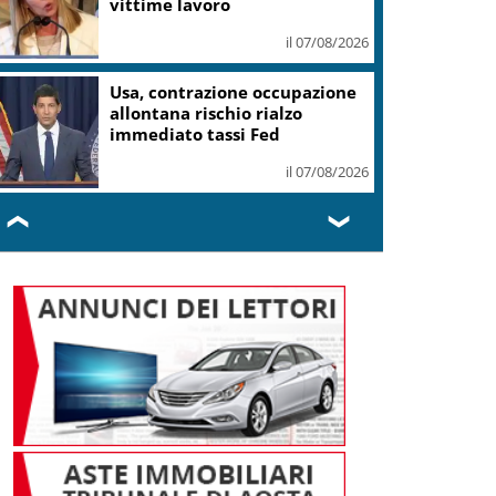
il 07/08/2026
Roggero, Salvini lo visita in
carcere: no pressioni su grazia,
profilo basso
il 07/08/2026
❮
❯