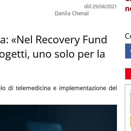
di
il
29/04/2021
n
Danila Chenal
C
ia: «Nel Recovery Fund
getti, uno solo per la
solo di telemedicina e implementazione del