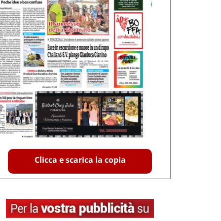
Clicca e scarica la copia