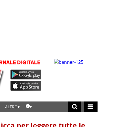
ALTRO
licca per leggere tutte le