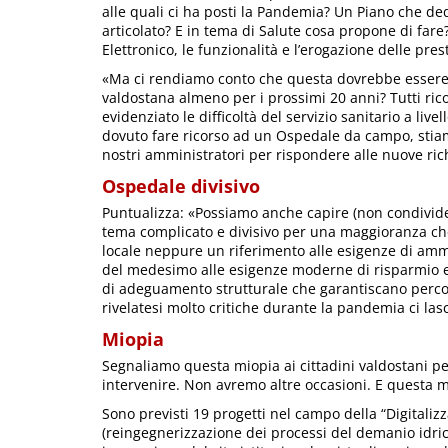
alle quali ci ha posti la Pandemia? Un Piano che ded
articolato? E in tema di Salute cosa propone di fare
Elettronico, le funzionalità e l’erogazione delle pre
«Ma ci rendiamo conto che questa dovrebbe essere 
valdostana almeno per i prossimi 20 anni? Tutti rico
evidenziato le difficoltà del servizio sanitario a live
dovuto fare ricorso ad un Ospedale da campo, stia
nostri amministratori per rispondere alle nuove richi
Ospedale divisivo
Puntualizza: «Possiamo anche capire (non condivider
tema complicato e divisivo per una maggioranza che 
locale neppure un riferimento alle esigenze di am
del medesimo alle esigenze moderne di risparmio en
di adeguamento strutturale che garantiscano percors
rivelatesi molto critiche durante la pandemia ci las
Miopia
Segnaliamo questa miopia ai cittadini valdostani pe
intervenire. Non avremo altre occasioni. E questa 
Sono previsti 19 progetti nel campo della “Digitaliz
(reingegnerizzazione dei processi del demanio idric