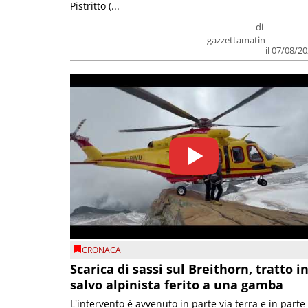
Pistritto (...
di
gazzettamatin
il 07/08/2
CRONACA
Scarica di sassi sul Breithorn, tratto i
salvo alpinista ferito a una gamba
L'intervento è avvenuto in parte via terra e in parte