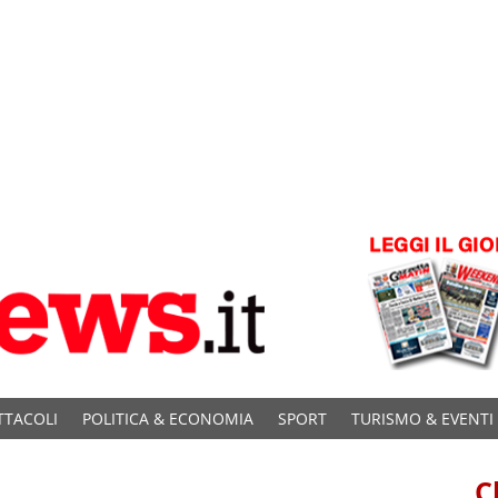
TTACOLI
POLITICA & ECONOMIA
SPORT
TURISMO & EVENTI
C