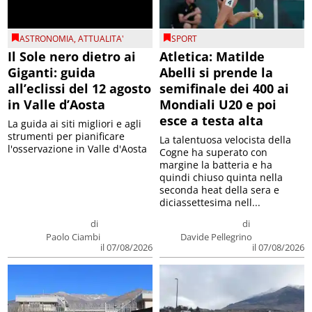
ASTRONOMIA
,
ATTUALITA'
SPORT
Il Sole nero dietro ai
Atletica: Matilde
Giganti: guida
Abelli si prende la
all’eclissi del 12 agosto
semifinale dei 400 ai
in Valle d’Aosta
Mondiali U20 e poi
esce a testa alta
La guida ai siti migliori e agli
strumenti per pianificare
La talentuosa velocista della
l'osservazione in Valle d'Aosta
Cogne ha superato con
margine la batteria e ha
quindi chiuso quinta nella
seconda heat della sera e
diciassettesima nell...
di
di
Paolo Ciambi
Davide Pellegrino
il 07/08/2026
il 07/08/2026