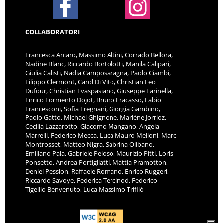
COLLABORATORI
Francesca Arcaro, Massimo Altini, Corrado Bellora,
Nadine Blanc, Riccardo Bortolotti, Manila Calipari,
Giulia Calisti, Nadia Camposaragna, Paolo Ciambi,
Filippo Clermont, Carol Di Vito, Christian Leo
Dufour, Christian Evaspasiano, Giuseppe Farinella,
Enrico Formento Dojot, Bruno Fracasso, Fabio
Francesconi, Sofia Fregnani, Giorgia Gambino,
Paolo Gatto, Michael Ghignone, Marlène Jorrioz,
Cecilia Lazzarotto, Giacomo Mangano, Angela
Marrelli, Federico Mecca, Luca Mauro Melloni, Marc
Montrosset, Matteo Nigra, Sabrina Olibano,
Emiliano Pala, Gabriele Peloso, Maurizio Pitti, Loris
Ponsetto, Andrea Portigliatti, Mattia Pramotton,
Deniel Pession, Raffaele Romano, Enrico Ruggeri,
Riccardo Savoye, Federica Tercinod, Federico
Tigellio Benvenuto, Luca Massimo Trifilò