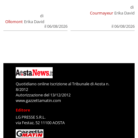
di
Courmayeur
Erika David
di
Ollomont
Erika David
il 06/08/2026
il 06/08/2026
Quotidiano online Iscrizione al Tribunale di Aosta n.
8/2012
Autorizzazione del 13/12/2012
www.gazzettamatin.com
Editore
LG PRESSE S.R.L.
via Festaz, 52 11100 AOSTA