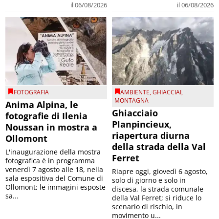
il 06/08/2026
il 06/08/2026
FOTOGRAFIA
AMBIENTE
,
GHIACCIAI
,
MONTAGNA
Anima Alpina, le
Ghiacciaio
fotografie di Ilenia
Planpincieux,
Noussan in mostra a
riapertura diurna
Ollomont
della strada della Val
L'inaugurazione della mostra
Ferret
fotografica è in programma
venerdì 7 agosto alle 18, nella
Riapre oggi, giovedì 6 agosto,
sala espositiva del Comune di
solo di giorno e solo in
Ollomont; le immagini esposte
discesa, la strada comunale
sa...
della Val Ferret; si riduce lo
scenario di rischio, in
movimento u...