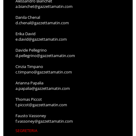
Alessandro Bianchet
a.bianchet@gazzettamatin.com
Danila Chenal
d.chenal@gazzettamatin.com
Erika David
e.david@gazzettamatin.com
Davide Pellegrino
d.pellegrino@gazzettamatin.com
Cinzia Timpano
c.timpano@gazzettamatin.com
Arianna Papalia
a.papalia@gazzettamatin.com
Thomas Piccot
t.piccot@gazzettamatin.com
Fausto Vassoney
f.vassoney@gazzettamatin.com
SEGRETERIA