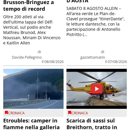
D’AOSTA
Brusson-Bringuez a
tempo di record
SABATO 8 AGOSTO ALLEIN –
All’area verde Le Plan-de-
Oltre 200 atleti al via
Clavel prosegue “ItinerDante”,
dell'ultima tappa del Défì
le letture dantesche, con la
Vertical, sul podio anche
partecipazione di Antonello
Mathieu Brunod, Alex
Pistritto (...
Noussan, Miriam Di Vincenzo
e Kaitlin Allen
di
di
Davide Pellegrino
gazzettamatin
il 08/08/2026
il 07/08/2026
CRONACA
CRONACA
Etroubles: camper in
Scarica di sassi sul
fiamme nella galleria
Breithorn, tratto in