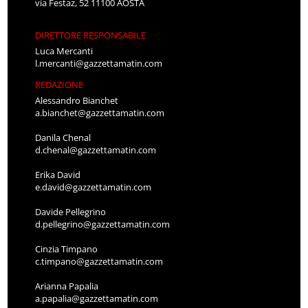
via Festaz, 52 11100 AOSTA
DIRETTORE RESPONSABILE
Luca Mercanti
l.mercanti@gazzettamatin.com
REDAZIONE
Alessandro Bianchet
a.bianchet@gazzettamatin.com
Danila Chenal
d.chenal@gazzettamatin.com
Erika David
e.david@gazzettamatin.com
Davide Pellegrino
d.pellegrino@gazzettamatin.com
Cinzia Timpano
c.timpano@gazzettamatin.com
Arianna Papalia
a.papalia@gazzettamatin.com