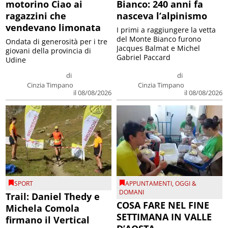
motorino Ciao ai
Bianco: 240 anni fa
ragazzini che
nasceva l’alpinismo
vendevano limonata
I primi a raggiungere la vetta
del Monte Bianco furono
Ondata di generosità per i tre
Jacques Balmat e Michel
giovani della provincia di
Gabriel Paccard
Udine
di
di
Cinzia Timpano
Cinzia Timpano
il 08/08/2026
il 08/08/2026
SPORT
APPUNTAMENTI
,
OGGI &
DOMANI
Trail: Daniel Thedy e
COSA FARE NEL FINE
Michela Comola
SETTIMANA IN VALLE
firmano il Vertical