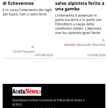
di Echevennoz
salvo alpinista ferito a
una gamba
E in corso l'intervento dei vigili
del fuoco, non ci sono feriti
L'intervento è avvenuto in
parte via terra e in parte con
l'elicottero a causa delle
condizioni meteo. L'alpinista
non ha riportato gravi ferite
di
cervinia
Alessandro Bianchet
di
Cinzia Timpano
il 07/08/2026
il 07/08/2026
Quotidiano online Iscrizione al Tribunale di Aosta n.
8/2012