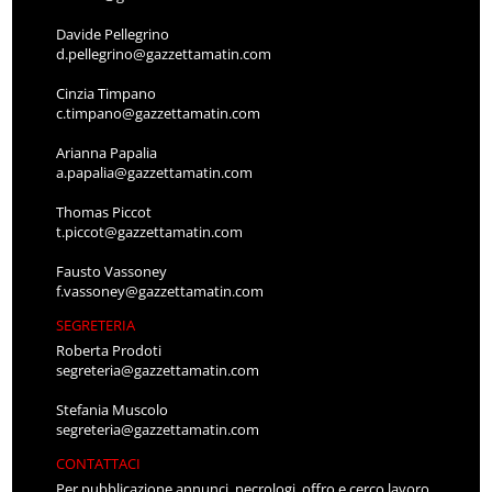
Davide Pellegrino
d.pellegrino@gazzettamatin.com
Cinzia Timpano
c.timpano@gazzettamatin.com
Arianna Papalia
a.papalia@gazzettamatin.com
Thomas Piccot
t.piccot@gazzettamatin.com
Fausto Vassoney
f.vassoney@gazzettamatin.com
SEGRETERIA
Roberta Prodoti
segreteria@gazzettamatin.com
Stefania Muscolo
segreteria@gazzettamatin.com
CONTATTACI
Per pubblicazione annunci, necrologi, offro e cerco lavoro,