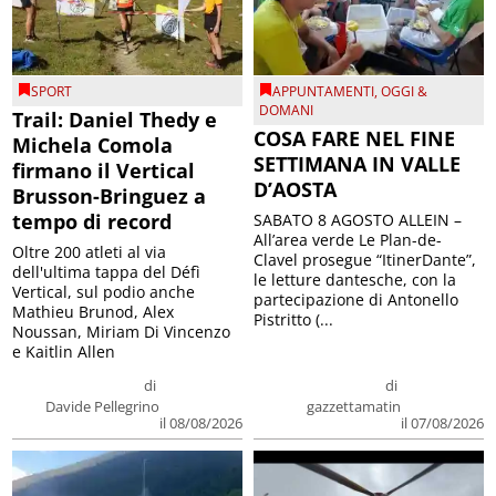
SPORT
APPUNTAMENTI
,
OGGI &
DOMANI
Trail: Daniel Thedy e
COSA FARE NEL FINE
Michela Comola
SETTIMANA IN VALLE
firmano il Vertical
D’AOSTA
Brusson-Bringuez a
tempo di record
SABATO 8 AGOSTO ALLEIN –
All’area verde Le Plan-de-
Oltre 200 atleti al via
Clavel prosegue “ItinerDante”,
dell'ultima tappa del Défì
le letture dantesche, con la
Vertical, sul podio anche
partecipazione di Antonello
Mathieu Brunod, Alex
Pistritto (...
Noussan, Miriam Di Vincenzo
e Kaitlin Allen
di
di
Davide Pellegrino
gazzettamatin
il 08/08/2026
il 07/08/2026