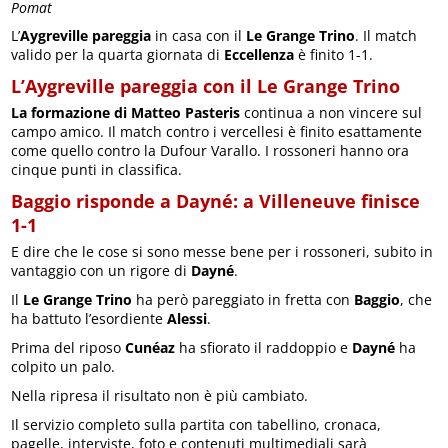
Pomat
L’
Aygreville pareggia
in casa con il
Le Grange Trino
. Il match
valido per la quarta giornata di
Eccellenza
è finito 1-1.
L’Aygreville pareggia con il Le Grange Trino
La formazione di Matteo Pasteris
continua a non vincere sul
campo amico. Il match contro i vercellesi è finito esattamente
come quello contro la Dufour Varallo. I rossoneri hanno ora
cinque punti in classifica.
Baggio risponde a Dayné: a Villeneuve finisce
1-1
E dire che le cose si sono messe bene per i rossoneri, subito in
vantaggio con un rigore di
Dayné
.
Il
Le Grange Trino
ha però pareggiato in fretta con
Baggio
, che
ha battuto l’esordiente
Alessi
.
Prima del riposo
Cunéaz
ha sfiorato il raddoppio e
Dayné
ha
colpito un palo.
Nella ripresa il risultato non è più cambiato.
Il servizio completo sulla partita con tabellino, cronaca,
pagelle, interviste, foto e contenuti multimediali sarà