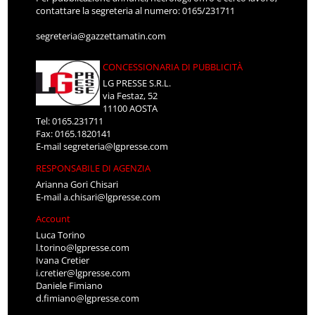
contattare la segreteria al numero: 0165/231711
segreteria@gazzettamatin.com
CONCESSIONARIA DI PUBBLICITÀ
LG PRESSE S.R.L.
via Festaz, 52
11100 AOSTA
Tel: 0165.231711
Fax: 0165.1820141
E-mail
segreteria@lgpresse.com
RESPONSABILE DI AGENZIA
Arianna Gori Chisari
E-mail
a.chisari@lgpresse.com
Account
Luca Torino
l.torino@lgpresse.com
Ivana Cretier
i.cretier@lgpresse.com
Daniele Fimiano
d.fimiano@lgpresse.com