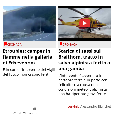
CRONACA
CRONACA
Etroubles: camper in
Scarica di sassi sul
fiamme nella galleria
Breithorn, tratto in
di Echevennoz
salvo alpinista ferito a
una gamba
E in corso l'intervento dei vigili
del fuoco, non ci sono feriti
L'intervento è avvenuto in
parte via terra e in parte con
l'elicottero a causa delle
condizioni meteo. L'alpinista
non ha riportato gravi ferite
di
cervinia
Alessandro Bianchet
di
Cinzia Timpano