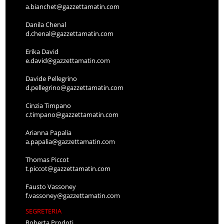
a.bianchet@gazzettamatin.com
Danila Chenal
d.chenal@gazzettamatin.com
Erika David
e.david@gazzettamatin.com
Davide Pellegrino
d.pellegrino@gazzettamatin.com
Cinzia Timpano
c.timpano@gazzettamatin.com
Arianna Papalia
a.papalia@gazzettamatin.com
Thomas Piccot
t.piccot@gazzettamatin.com
Fausto Vassoney
f.vassoney@gazzettamatin.com
SEGRETERIA
Roberta Prodoti