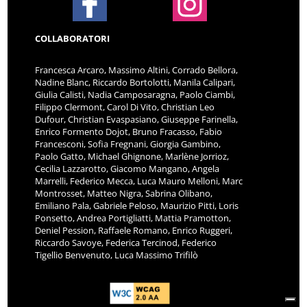
COLLABORATORI
Francesca Arcaro, Massimo Altini, Corrado Bellora,
Nadine Blanc, Riccardo Bortolotti, Manila Calipari,
Giulia Calisti, Nadia Camposaragna, Paolo Ciambi,
Filippo Clermont, Carol Di Vito, Christian Leo
Dufour, Christian Evaspasiano, Giuseppe Farinella,
Enrico Formento Dojot, Bruno Fracasso, Fabio
Francesconi, Sofia Fregnani, Giorgia Gambino,
Paolo Gatto, Michael Ghignone, Marlène Jorrioz,
Cecilia Lazzarotto, Giacomo Mangano, Angela
Marrelli, Federico Mecca, Luca Mauro Melloni, Marc
Montrosset, Matteo Nigra, Sabrina Olibano,
Emiliano Pala, Gabriele Peloso, Maurizio Pitti, Loris
Ponsetto, Andrea Portigliatti, Mattia Pramotton,
Deniel Pession, Raffaele Romano, Enrico Ruggeri,
Riccardo Savoye, Federica Tercinod, Federico
Tigellio Benvenuto, Luca Massimo Trifilò