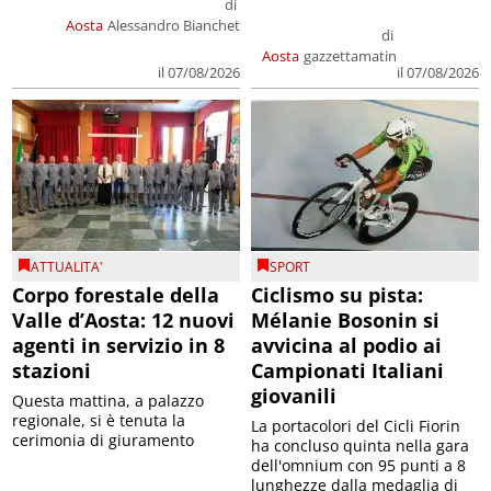
di
Aosta
Alessandro Bianchet
di
Aosta
gazzettamatin
il 07/08/2026
il 07/08/2026
ATTUALITA'
SPORT
Corpo forestale della
Ciclismo su pista:
Valle d’Aosta: 12 nuovi
Mélanie Bosonin si
agenti in servizio in 8
avvicina al podio ai
stazioni
Campionati Italiani
giovanili
Questa mattina, a palazzo
regionale, si è tenuta la
La portacolori del Cicli Fiorin
cerimonia di giuramento
ha concluso quinta nella gara
dell'omnium con 95 punti a 8
lunghezze dalla medaglia di