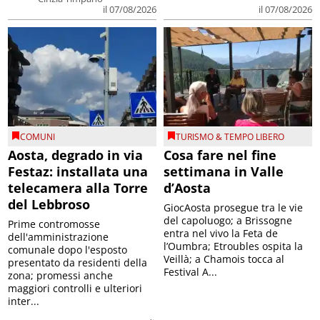
il 07/08/2026
il 07/08/2026
COMUNI
TURISMO & TEMPO LIBERO
Aosta, degrado in via
Cosa fare nel fine
Festaz: installata una
settimana in Valle
telecamera alla Torre
d’Aosta
del Lebbroso
GiocAosta prosegue tra le vie
del capoluogo; a Brissogne
Prime contromosse
entra nel vivo la Feta de
dell'amministrazione
l’Oumbra; Etroubles ospita la
comunale dopo l'esposto
Veillà; a Chamois tocca al
presentato da residenti della
Festival A...
zona; promessi anche
maggiori controlli e ulteriori
inter...