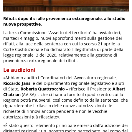
Rifiuti: dopo il sì alle provenienza extraregionale, allo studio
nuove prospettive.
La terza Commissione “Assetto del territorio” ha avviato ieri,
martedì 4 maggio, nuovi approfondimenti sulla gestione dei
rifiuti, alla luce della sentenza con cui lo scorso 21 aprile la
Corte Costituzionale ha dichiarato l’illegittimità di parte della
legge regionale 3 del 2020, relativamente alla gestione di
provenienza extraregionale dei rifiuti.
Le audizioni
«Abbiamo audito i Coordinatori dell’Avvocatura regionale,
Riccardo Jans
, e del Dipartimento regionale legislativo e aiuti
di Stato,
Roberta Quattrocchio
– riferisce il Presidente
Albert
Chatrian
(AV-SA) -, che ci hanno fornito il quadro entro cui la
Regione potrà muoversi, così come definito dalla sentenza, che
riguarderebbe il rilascio delle nuove autorizzazioni e le
richieste di rinnovi ancora pendenti e non le vecchie
autorizzazioni già rilasciate».
«È stato questo l’elemento principale emerso dall’audizione dei
dirigenti regionali: un incontro molto partecipato, nel corso del