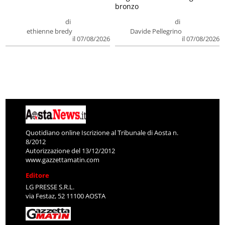
bronzo
di
di
ethienne bredy
Davide Pellegrino
il 07/08/2026
il 07/08/2026
Quotidiano online Iscrizione al Tribunale di Aosta n.
8/2012
Autorizzazione del 13/12/2012
www.gazzettamatin.com
Editore
LG PRESSE S.R.L.
via Festaz, 52 11100 AOSTA