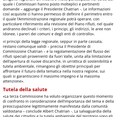
quale i Commissari hanno posto molteplici e pertinenti
domande – aggiunge il Presidente Chatrian -. Le informazioni
così acquisite ci hanno permesso di definire il perimetro entro
il quale l’Amministrazione regionale potrà operare, con
particolare riferimento alla revisione del Piano rifiuti, nel quale
andranno declinati i criteri, i principi, gli indirizzi, le aree non
idonee, i pareri dei comuni e degli enti di controllo».
«I principi della legge regionale, seppur in parte cassata,
restano comunque validi – precisa il Presidente di
Commissione Chatrian – e la regolamentazione del flusso dei
rifiuti speciali provenienti da fuori Valle, unita alla limitazione
dell’apertura di nuove discariche, in un’ottica di sostenibilità e
tutela ambientale, rimangono gli obiettivi principali per
affrontare il futuro della tematica nella nostra regione, sui
quali si garantiscono il massimo impegno e la massima
attenzione».
Tutela della salute
«La terza Commissione ha voluto organizzare questo momento
di confronto in considerazione dell’importanza del tema e della
preoccupazione legittimamente manifestata dalla comunità
valdostana – conclude Albert Chatrian -. La salvaguardia della
salute dei cittadini e la tutela ambientale del territorio sono gli