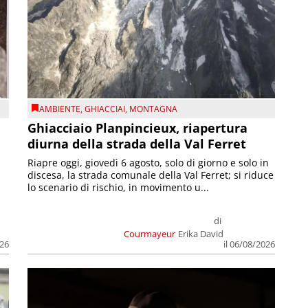
AMBIENTE
,
GHIACCIAI
,
MONTAGNA
Ghiacciaio Planpincieux, riapertura
diurna della strada della Val Ferret
Riapre oggi, giovedì 6 agosto, solo di giorno e solo in
discesa, la strada comunale della Val Ferret; si riduce
lo scenario di rischio, in movimento u...
di
Courmayeur
Erika David
026
il 06/08/2026