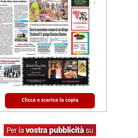
Clicca e scarica la copia