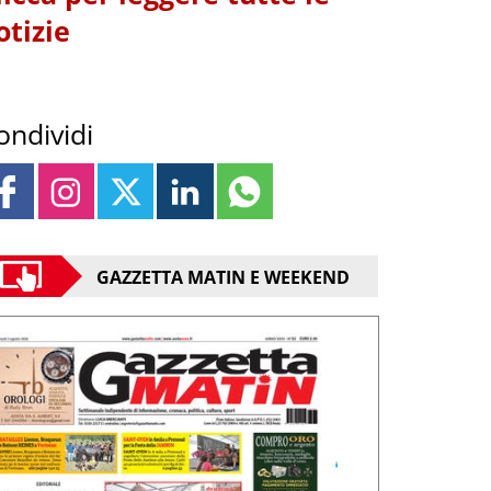
otizie
ondividi
GAZZETTA MATIN E WEEKEND