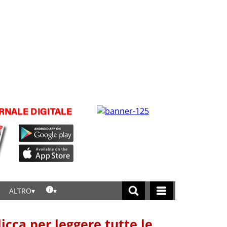
ALTRO
licca per leggere tutte le