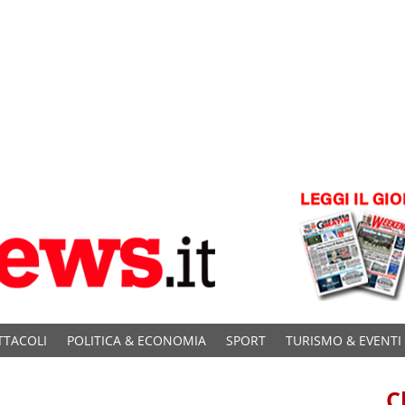
TTACOLI
POLITICA & ECONOMIA
SPORT
TURISMO & EVENTI
C