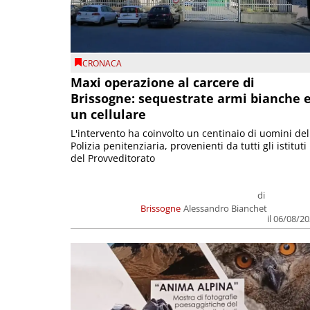
CRONACA
Maxi operazione al carcere di
Brissogne: sequestrate armi bianche 
un cellulare
L'intervento ha coinvolto un centinaio di uomini del
Polizia penitenziaria, provenienti da tutti gli istituti
del Provveditorato
di
Brissogne
Alessandro Bianchet
il 06/08/2