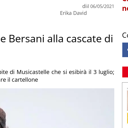
di
il
06/05/2021
n
Erika David
C
e Bersani alla cascate di
te di Musicastelle che si esibirà il 3 luglio;
e il cartellone