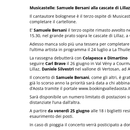
Musicastelle: Samuele Bersani alla cascate di Lilla
Il cantautore bolognese è il terzo ospite di Musicast
completare il cartellone.
E’
Samuele Bersani
il terzo ospite rimasto avvolto ne
15.30, nel grande prato sopra le cascate di Lillaz, a
Adesso manca solo più una tessera per completare 
l’ultima artista in programma il 24 luglio a La Thuil
La rassegna debutterà con
Colapesce e Dimartino
i
seguire
Carl Brave
il 26 giugno in Val Vény a Cour
Lillaz,
Daniele Silvestri
nel vallone di Vertosan, ad Av
Il concerto di
Samuele Bersani
, come gli altri, è g
già lo scorso anno la priorità sarà data a chi abbin
d’Aosta tramite il portale www.bookingvalledaosta.it
Sarà disponibile un numero limitato di postazioni 
distanziate l’una dall’altra.
A partire
da venerdì 25 giugno
alle 18 i biglietti re
esaurimento dei posti.
In caso di pioggia il concerto verrà posticipato a do