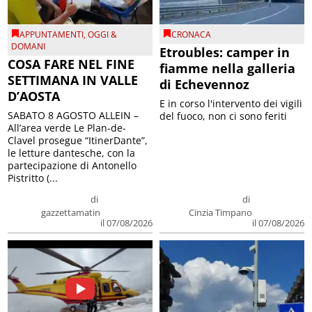
APPUNTAMENTI
,
OGGI &
CRONACA
DOMANI
Etroubles: camper in
COSA FARE NEL FINE
fiamme nella galleria
SETTIMANA IN VALLE
di Echevennoz
D’AOSTA
E in corso l'intervento dei vigili
SABATO 8 AGOSTO ALLEIN –
del fuoco, non ci sono feriti
All’area verde Le Plan-de-
Clavel prosegue “ItinerDante”,
le letture dantesche, con la
partecipazione di Antonello
Pistritto (...
di
di
gazzettamatin
Cinzia Timpano
il 07/08/2026
il 07/08/2026