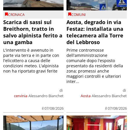
CRONACA
COMUNI
Scarica di sassi sul
Aosta, degrado in via
Breithorn, tratto in
Festaz: installata una
salvo alpinista ferito a
telecamera alla Torre
una gamba
del Lebbroso
L'intervento è avvenuto in
Prime contromosse
parte via terra e in parte con
dell'amministrazione
l'elicottero a causa delle
comunale dopo l'esposto
condizioni meteo. L'alpinista
presentato da residenti della
non ha riportato gravi ferite
zona; promessi anche
maggiori controlli e ulteriori
inter...
di
di
cervinia
Alessandro Bianchet
Aosta
Alessandro Bianchet
il 07/08/2026
il 07/08/2026