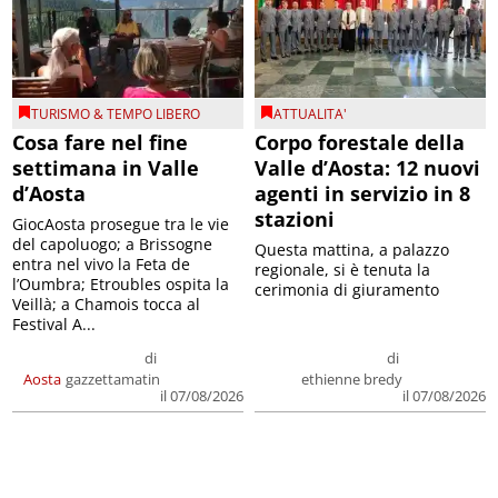
TURISMO & TEMPO LIBERO
ATTUALITA'
Cosa fare nel fine
Corpo forestale della
settimana in Valle
Valle d’Aosta: 12 nuovi
d’Aosta
agenti in servizio in 8
stazioni
GiocAosta prosegue tra le vie
del capoluogo; a Brissogne
Questa mattina, a palazzo
entra nel vivo la Feta de
regionale, si è tenuta la
l’Oumbra; Etroubles ospita la
cerimonia di giuramento
Veillà; a Chamois tocca al
Festival A...
di
di
Aosta
gazzettamatin
ethienne bredy
il 07/08/2026
il 07/08/2026