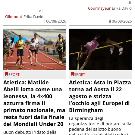
di
Courmayeur
Erika David
di
Ollomont
Erika David
il 06/08/2026
il 06/08/2026
SPORT
SPORT
Atletica: Matilde
Atletica: Asta in Piazza
Abelli lotta come una
torna ad Aosta il 22
leonessa, la 4×400
agosto e strizza
azzurra firma il
l’occhio agli Europei di
primato nazionale, ma
Birmingham
resta fuori dalla finale
La speranza degli
dei Mondiali Under 20
organizzatori è di portare sulla
pedana del salotto buono
Buon debutto iridato della
della città alcuni atleti reduci