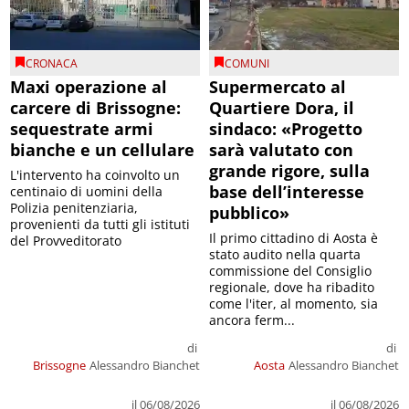
CRONACA
COMUNI
Maxi operazione al
Supermercato al
carcere di Brissogne:
Quartiere Dora, il
sequestrate armi
sindaco: «Progetto
bianche e un cellulare
sarà valutato con
grande rigore, sulla
L'intervento ha coinvolto un
base dell’interesse
centinaio di uomini della
Polizia penitenziaria,
pubblico»
provenienti da tutti gli istituti
Il primo cittadino di Aosta è
del Provveditorato
stato audito nella quarta
commissione del Consiglio
regionale, dove ha ribadito
come l'iter, al momento, sia
ancora ferm...
di
di
Brissogne
Alessandro Bianchet
Aosta
Alessandro Bianchet
il 06/08/2026
il 06/08/2026