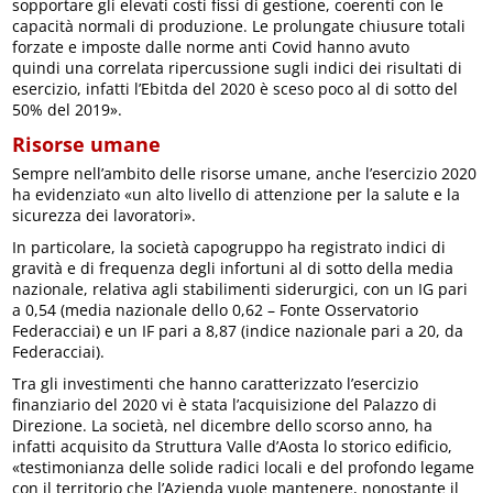
sopportare gli elevati costi fissi di gestione, coerenti con le
capacità normali di produzione. Le prolungate chiusure totali
forzate e imposte dalle norme anti Covid hanno avuto
quindi una correlata ripercussione sugli indici dei risultati di
esercizio, infatti l’Ebitda del 2020 è sceso poco al di sotto del
50% del 2019».
Risorse umane
Sempre nell’ambito delle risorse umane, anche l’esercizio 2020
ha evidenziato «un alto livello di attenzione per la salute e la
sicurezza dei lavoratori».
In particolare, la società capogruppo ha registrato indici di
gravità e di frequenza degli infortuni al di sotto della media
nazionale, relativa agli stabilimenti siderurgici, con un IG pari
a 0,54 (media nazionale dello 0,62 – Fonte Osservatorio
Federacciai) e un IF pari a 8,87 (indice nazionale pari a 20, da
Federacciai).
Tra gli investimenti che hanno caratterizzato l’esercizio
finanziario del 2020 vi è stata l’acquisizione del Palazzo di
Direzione. La società, nel dicembre dello scorso anno, ha
infatti acquisito da Struttura Valle d’Aosta lo storico edificio,
«testimonianza delle solide radici locali e del profondo legame
con il territorio che l’Azienda vuole mantenere, nonostante il