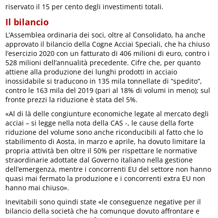
riservato il 15 per cento degli investimenti totali.
Il bilancio
L’Assemblea ordinaria dei soci, oltre al Consolidato, ha anche
approvato il bilancio della Cogne Acciai Speciali, che ha chiuso
l’esercizio 2020 con un fatturato di 406 milioni di euro, contro i
528 milioni dell’annualità precedente. Cifre che, per quanto
attiene alla produzione dei lunghi prodotti in acciaio
inossidabile si traducono in 135 mila tonnellate di “spedito”,
contro le 163 mila del 2019 (pari al 18% di volumi in meno); sul
fronte prezzi la riduzione è stata del 5%.
«Al di là delle congiunture economiche legate al mercato degli
acciai – si legge nella nota della CAS -, le cause della forte
riduzione del volume sono anche riconducibili al fatto che lo
stabilimento di Aosta, in marzo e aprile, ha dovuto limitare la
propria attività ben oltre il 50% per rispettare le normative
straordinarie adottate dal Governo italiano nella gestione
dell’emergenza, mentre i concorrenti EU del settore non hanno
quasi mai fermato la produzione e i concorrenti extra EU non
hanno mai chiuso».
Inevitabili sono quindi state «le conseguenze negative per il
bilancio della società che ha comunque dovuto affrontare e