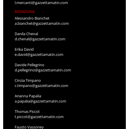
l.mercanti@gazzettamatin.com
REDAZIONE
Alessandro Bianchet
a.bianchet@gazzettamatin.com
Danila Chenal
d.chenal@gazzettamatin.com
Erika David
e.david@gazzettamatin.com
Davide Pellegrino
d.pellegrino@gazzettamatin.com
Cinzia Timpano
c.timpano@gazzettamatin.com
Arianna Papalia
a.papalia@gazzettamatin.com
Thomas Piccot
t.piccot@gazzettamatin.com
Fausto Vassoney