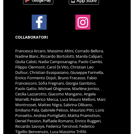
COLLABORATORI
Francesca Arcaro, Massimo Altini, Corrado Bellora,
Nadine Blanc, Riccardo Bortolotti, Manila Calipari,
Giulia Calisti, Nadia Camposaragna, Paolo Ciambi,
Filippo Clermont, Carol Di Vito, Christian Leo
Dufour, Christian Evaspasiano, Giuseppe Farinella,
Enrico Formento Dojot, Bruno Fracasso, Fabio
Francesconi, Sofia Fregnani, Giorgia Gambino,
Paolo Gatto, Michael Ghignone, Marlène Jorrioz,
Cecilia Lazzarotto, Giacomo Mangano, Angela
Marrelli, Federico Mecca, Luca Mauro Melloni, Marc
Montrosset, Matteo Nigra, Sabrina Olibano,
Emiliano Pala, Gabriele Peloso, Maurizio Pitti, Loris
Ponsetto, Andrea Portigliatti, Mattia Pramotton,
Deniel Pession, Raffaele Romano, Enrico Ruggeri,
Riccardo Savoye, Federica Tercinod, Federico
Tigellio Benvenuto, Luca Massimo Trifilò