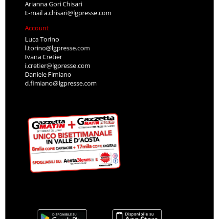
Arianna Gori Chisari
E-mail
a.chisari@lgpresse.com
Account
Luca Torino
l.torino@lgpresse.com
Ivana Cretier
i.cretier@lgpresse.com
Daniele Fimiano
d.fimiano@lgpresse.com