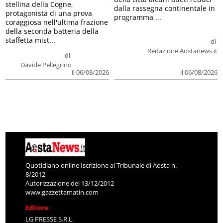
stellina della Cogne,
dalla rassegna continentale in
protagonista di una prova
programma ...
coraggiosa nell'ultima frazione
della seconda batteria della
staffetta mist...
di
Redazione Aostanews.it
di
Davide Pellegrino
il 06/08/2026
il 06/08/2026
Quotidiano online Iscrizione al Tribunale di Aosta n.
8/2012
Autorizzazione del 13/12/2012
www.gazzettamatin.com
Editore
LG PRESSE S.R.L.