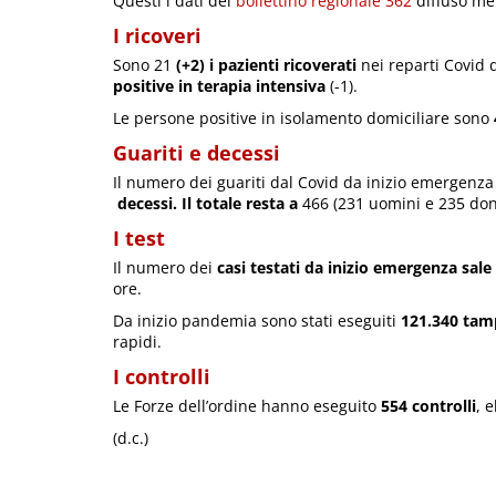
Questi i dati del
bollettino regionale 362
diffuso me
I ricoveri
Sono 21
(+2) i pazienti ricoverati
nei reparti Covid 
positive in terapia intensiva
(-1).
Le persone positive in isolamento domiciliare sono
Guariti e decessi
Il numero dei guariti dal Covid da inizio emergenza
decessi. Il totale resta a
466 (231 uomini e 235 don
I test
Il numero dei
casi testati da inizio emergenza sale
ore.
Da inizio pandemia sono stati eseguiti
121.340 tam
rapidi.
I controlli
Le Forze dell’ordine hanno eseguito
554 controlli
, 
(d.c.)