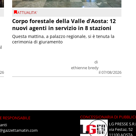
ATTUALITA'
Corpo forestale della Valle d’Aosta: 12
nuovi agenti in servizio in 8 stazioni
Questa mattina, a palazzo regionale, si è tenuta la
cerimonia di giuramento
l
di
ethienne bredy
026
il 07/08/2026
CONCESSIONARIA DI PUBBLIC
E RESPONSABILE
LG PRESSE S.R.
anti
via Festaz, 52
i@gazzettamatin.com
11100 AOSTA