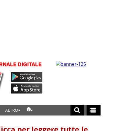
ALTRO
licca per leggere tutte le