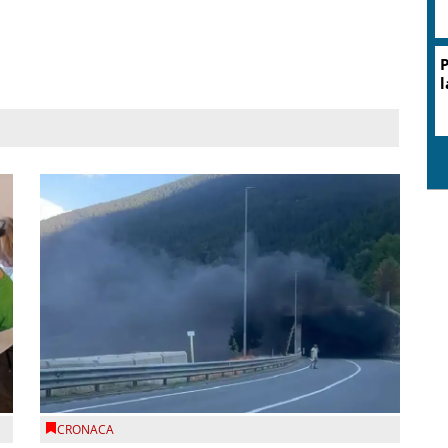
P
l
CRONACA