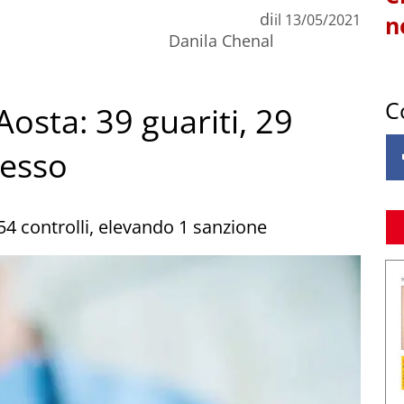
di
il
13/05/2021
n
Danila Chenal
C
Aosta: 39 guariti, 29
cesso
54 controlli, elevando 1 sanzione