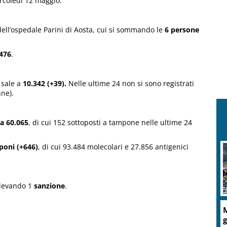
rcoledì 12 maggio.
dell’ospedale Parini di Aosta, cui si sommando le
6 persone
476
.
 sale a
10.342 (+39).
Nelle ultime 24 non si sono registrati
ne).
 a 60.065
, di cui 152 sottoposti a tampone nelle ultime 24
poni (+646)
, di cui 93.484 molecolari e 27.856 antigenici
elevando 1
sanzione
.
M
g