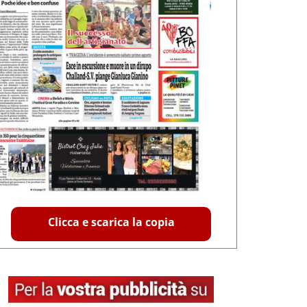
Clicca e scarica la copia