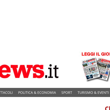
TTACOLI
POLITICA & ECONOMIA
SPORT
TURISMO & EVENTI
C