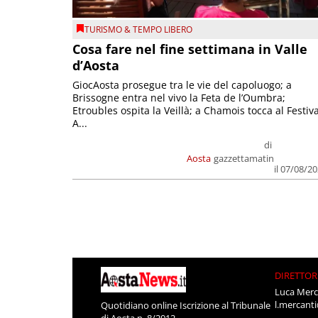
TURISMO & TEMPO LIBERO
Cosa fare nel fine settimana in Valle
d’Aosta
GiocAosta prosegue tra le vie del capoluogo; a
Brissogne entra nel vivo la Feta de l’Oumbra;
Etroubles ospita la Veillà; a Chamois tocca al Festiva
A...
di
Aosta
gazzettamatin
il 07/08/2
DIRETTOR
Luca Merc
l.mercant
Quotidiano online Iscrizione al Tribunale
di Aosta n. 8/2012