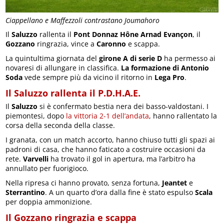
Ciappellano e Maffezzoli contrastano Joumahoro
Il
Saluzzo
rallenta il
Pont Donnaz Hône Arnad Evançon
, il
Gozzano
ringrazia, vince a
Caronno
e scappa.
La quintultima giornata del
girone A di serie D
ha permesso ai
novaresi di allungare in classifica.
La formazione di Antonio
Soda
vede sempre più da vicino il ritorno in
Lega Pro
.
Il Saluzzo rallenta il P.D.H.A.E.
Il
Saluzzo
si è confermato bestia nera dei basso-valdostani. I
piemontesi, dopo
la vittoria 2-1 dell’andata
, hanno rallentato la
corsa della seconda della classe.
I granata, con un match accorto, hanno chiuso tutti gli spazi ai
padroni di casa, che hanno faticato a costruire occasioni da
rete.
Varvelli
ha trovato il gol in apertura, ma l’arbitro ha
annullato per fuorigioco.
Nella ripresa ci hanno provato, senza fortuna,
Jeantet
e
Sterrantino
. A un quarto d’ora dalla fine è stato espulso
Scala
per doppia ammonizione.
Il Gozzano ringrazia e scappa