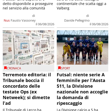
detto disponibile a proseguire
continentale che scatta oggi a
nel servizio alla comunità
Valberg
di
di
Nus
Fausto Vassoney
Davide Pellegrino
il 06/08/2026
il 06/08/2026
CRONACA
SPORT
Terremoto editoria: il
Futsal: niente serie A
Tribunale boccia il
femminile per l’Aosta
concordato delle
511, la Divisione
testate Ops (ex
nazionale non accoglie
Netweek); si dimette
la domanda di
l’ad
ripescaggio
Il Tribunale di Lecco ha
La Divisione calcio a 5 ha