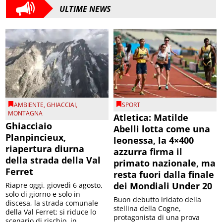
ULTIME NEWS
AMBIENTE
,
GHIACCIAI
,
SPORT
MONTAGNA
Atletica: Matilde
Ghiacciaio
Abelli lotta come una
Planpincieux,
leonessa, la 4×400
riapertura diurna
azzurra firma il
della strada della Val
primato nazionale, ma
Ferret
resta fuori dalla finale
dei Mondiali Under 20
Riapre oggi, giovedì 6 agosto,
solo di giorno e solo in
Buon debutto iridato della
discesa, la strada comunale
stellina della Cogne,
della Val Ferret; si riduce lo
protagonista di una prova
scenario di rischio, in