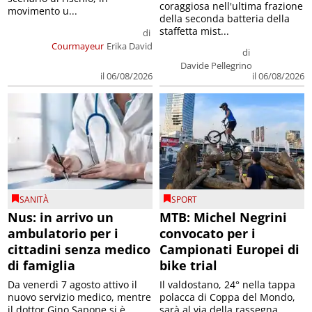
coraggiosa nell'ultima frazione
movimento u...
della seconda batteria della
staffetta mist...
di
Courmayeur
Erika David
di
Davide Pellegrino
il 06/08/2026
il 06/08/2026
SANITÀ
SPORT
Nus: in arrivo un
MTB: Michel Negrini
ambulatorio per i
convocato per i
cittadini senza medico
Campionati Europei di
di famiglia
bike trial
Da venerdì 7 agosto attivo il
Il valdostano, 24° nella tappa
nuovo servizio medico, mentre
polacca di Coppa del Mondo,
il dottor Gino Sapone si è
sarà al via della rassegna