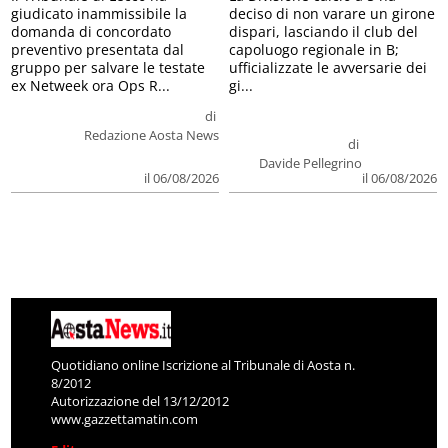
giudicato inammissibile la
deciso di non varare un girone
domanda di concordato
dispari, lasciando il club del
preventivo presentata dal
capoluogo regionale in B;
gruppo per salvare le testate
ufficializzate le avversarie dei
ex Netweek ora Ops R...
gi...
di
Redazione Aosta News
di
Davide Pellegrino
il 06/08/2026
il 06/08/2026
Quotidiano online Iscrizione al Tribunale di Aosta n.
8/2012
Autorizzazione del 13/12/2012
www.gazzettamatin.com