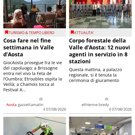
TURISMO & TEMPO LIBERO
ATTUALITA'
Cosa fare nel fine
Corpo forestale della
settimana in Valle
Valle d’Aosta: 12 nuovi
d’Aosta
agenti in servizio in 8
stazioni
GiocAosta prosegue tra le vie
del capoluogo; a Brissogne
Questa mattina, a palazzo
entra nel vivo la Feta de
regionale, si è tenuta la
l’Oumbra; Etroubles ospita la
cerimonia di giuramento
Veillà; a Chamois tocca al
Festival A...
di
di
Aosta
gazzettamatin
ethienne bredy
il 07/08/2026
il 07/08/2026