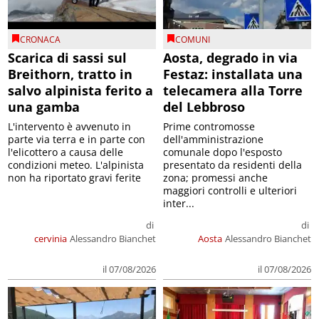
CRONACA
COMUNI
Scarica di sassi sul
Aosta, degrado in via
Breithorn, tratto in
Festaz: installata una
salvo alpinista ferito a
telecamera alla Torre
una gamba
del Lebbroso
L'intervento è avvenuto in
Prime contromosse
parte via terra e in parte con
dell'amministrazione
l'elicottero a causa delle
comunale dopo l'esposto
condizioni meteo. L'alpinista
presentato da residenti della
non ha riportato gravi ferite
zona; promessi anche
maggiori controlli e ulteriori
inter...
di
di
cervinia
Alessandro Bianchet
Aosta
Alessandro Bianchet
il 07/08/2026
il 07/08/2026