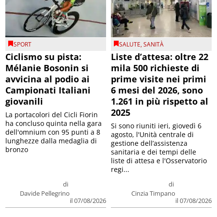
SPORT
SALUTE
,
SANITÀ
Ciclismo su pista:
Liste d’attesa: oltre 22
Mélanie Bosonin si
mila 500 richieste di
avvicina al podio ai
prime visite nei primi
Campionati Italiani
6 mesi del 2026, sono
giovanili
1.261 in più rispetto al
2025
La portacolori del Cicli Fiorin
ha concluso quinta nella gara
Si sono riuniti ieri, giovedì 6
dell'omnium con 95 punti a 8
agosto, l'Unità centrale di
lunghezze dalla medaglia di
gestione dell’assistenza
bronzo
sanitaria e dei tempi delle
liste di attesa e l'Osservatorio
regi...
di
di
Davide Pellegrino
Cinzia Timpano
il 07/08/2026
il 07/08/2026