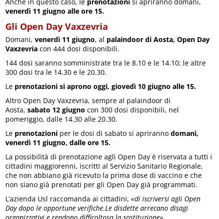
Anche in questo caso, le
prenotazioni
si apriranno domani,
venerdì 11 giugno alle ore 15.
Gli Open Day Vaxzevria
Domani,
venerdì 11 giugno
, al
palaindoor di Aosta, Open Day
Vaxzevria
con 444 dosi disponibili.
144 dosi saranno somministrate tra le 8.10 e le 14.10; le altre
300 dosi tra le 14.30 e le 20.30.
Le
prenotazioni si aprono oggi, giovedì 10 giugno alle 15.
Altro Open Day Vaxzevria, sempre al palaindoor di
Aosta,
sabato 12 giugno
con 300 dosi disponibili, nel
pomeriggio, dalle 14.30 alle 20.30.
Le
prenotazioni
per le dosi di sabato si apriranno
domani,
venerdì 11 giugno, dalle ore 15.
La possibilità di prenotazione agli Open Day è riservata a tutti i
cittadini maggiorenni, iscritti al Servizio Sanitario Regionale,
che non abbiano già ricevuto la prima dose di vaccino e che
non siano già prenotati per gli Open Day già programmati.
L’azienda Usl raccomanda ai cittadini,
«di iscriversi agli Open
Day dopo le opportune verifiche.Le disdette arrecano disagi
organizzativi e rendono difficoltosa la sostituzione».