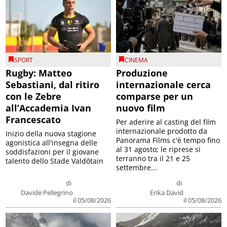
SPORT
CINEMA
Rugby: Matteo
Produzione
Sebastiani, dal ritiro
internazionale cerca
con le Zebre
comparse per un
all’Accademia Ivan
nuovo film
Francescato
Per aderire al casting del film
internazionale prodotto da
Inizio della nuova stagione
Panorama Films c'è tempo fino
agonistica all'insegna delle
al 31 agosto; le riprese si
soddisfazioni per il giovane
terranno tra il 21 e 25
talento dello Stade Valdôtain
settembre...
di
di
Davide Pellegrino
Erika David
il 05/08/2026
il 05/08/2026