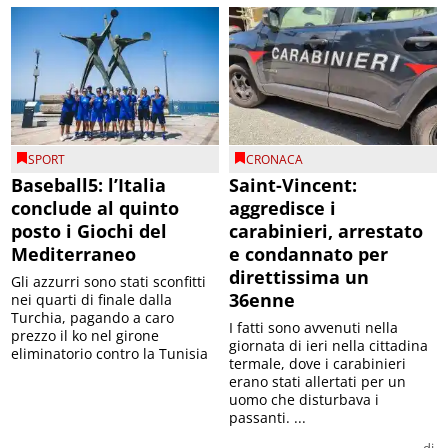
SPORT
CRONACA
Baseball5: l’Italia
Saint-Vincent:
conclude al quinto
aggredisce i
posto i Giochi del
carabinieri, arrestato
Mediterraneo
e condannato per
direttissima un
Gli azzurri sono stati sconfitti
36enne
nei quarti di finale dalla
Turchia, pagando a caro
I fatti sono avvenuti nella
prezzo il ko nel girone
giornata di ieri nella cittadina
eliminatorio contro la Tunisia
termale, dove i carabinieri
erano stati allertati per un
uomo che disturbava i
passanti. ...