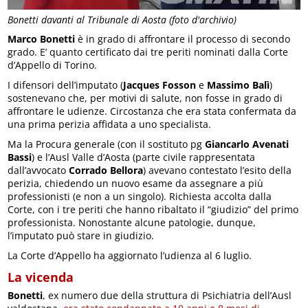
Bonetti davanti al Tribunale di Aosta (foto d'archivio)
Marco Bonetti
è in grado di affrontare il processo di secondo
grado. E’ quanto certificato dai tre periti nominati dalla Corte
d’Appello di Torino.
I difensori dell’imputato (
Jacques Fosson
e
Massimo Balì
)
sostenevano che, per motivi di salute, non fosse in grado di
affrontare le udienze. Circostanza che era stata confermata da
una prima perizia affidata a uno specialista.
Ma la Procura generale (con il sostituto pg
Giancarlo Avenati
Bassi
) e l’Ausl Valle d’Aosta (parte civile rappresentata
dall’avvocato
Corrado Bellora
) avevano contestato l’esito della
perizia, chiedendo un nuovo esame da assegnare a più
professionisti (e non a un singolo). Richiesta accolta dalla
Corte, con i tre periti che hanno ribaltato il “giudizio” del primo
professionista. Nonostante alcune patologie, dunque,
l’imputato può stare in giudizio.
La Corte d’Appello ha aggiornato l’udienza al 6 luglio.
La vicenda
Bonetti
, ex numero due della struttura di Psichiatria dell’Ausl