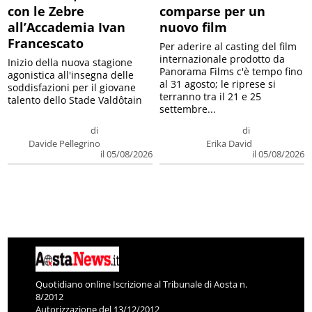
con le Zebre
comparse per un
all’Accademia Ivan
nuovo film
Francescato
Per aderire al casting del film
internazionale prodotto da
Inizio della nuova stagione
Panorama Films c'è tempo fino
agonistica all'insegna delle
al 31 agosto; le riprese si
soddisfazioni per il giovane
terranno tra il 21 e 25
talento dello Stade Valdôtain
settembre...
di
di
Davide Pellegrino
Erika David
il 05/08/2026
il 05/08/2026
Quotidiano online Iscrizione al Tribunale di Aosta n.
8/2012
Autorizzazione del 13/12/2012