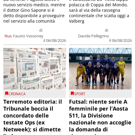
nuovo servizio medico, mentre
polacca di Coppa del Mondo,
il dottor Gino Sapone si è
sarà al via della rassegna
detto disponibile a proseguire
continentale che scatta oggi a
nel servizio alla comunità
Valberg
di
di
Nus
Fausto Vassoney
Davide Pellegrino
il 06/08/2026
il 06/08/2026
CRONACA
SPORT
Terremoto editoria: il
Futsal: niente serie A
Tribunale boccia il
femminile per l’Aosta
concordato delle
511, la Divisione
testate Ops (ex
nazionale non accoglie
Netweek); si dimette
la domanda di