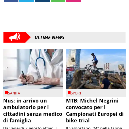
ULTIME NEWS
SANITÀ
SPORT
Nus: in arrivo un
MTB: Michel Negrini
ambulatorio per i
convocato per i
cittadini senza medico
Campionati Europei di
di famiglia
bike trial
Da venerdì 7 agosto attivo il
Il valdostano, 24° nella tappa