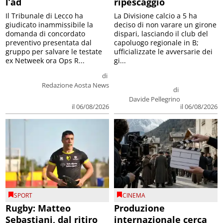
l’ad
ripescaggio
Il Tribunale di Lecco ha
La Divisione calcio a 5 ha
giudicato inammissibile la
deciso di non varare un girone
domanda di concordato
dispari, lasciando il club del
preventivo presentata dal
capoluogo regionale in B;
gruppo per salvare le testate
ufficializzate le avversarie dei
ex Netweek ora Ops R...
gi...
di
Redazione Aosta News
di
Davide Pellegrino
il 06/08/2026
il 06/08/2026
SPORT
CINEMA
Rugby: Matteo
Produzione
Sebastiani, dal ritiro
internazionale cerca