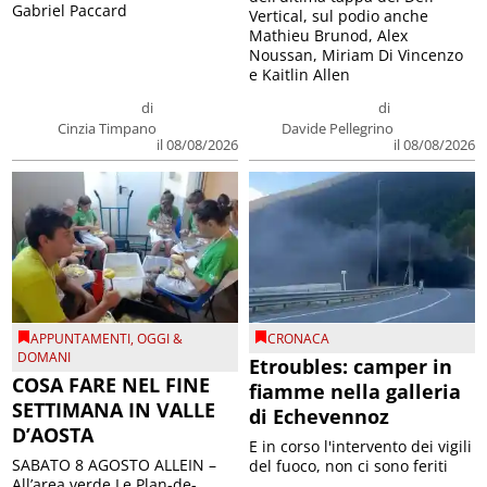
Gabriel Paccard
Vertical, sul podio anche
Mathieu Brunod, Alex
Noussan, Miriam Di Vincenzo
e Kaitlin Allen
di
di
Cinzia Timpano
Davide Pellegrino
il 08/08/2026
il 08/08/2026
APPUNTAMENTI
,
OGGI &
CRONACA
DOMANI
Etroubles: camper in
COSA FARE NEL FINE
fiamme nella galleria
SETTIMANA IN VALLE
di Echevennoz
D’AOSTA
E in corso l'intervento dei vigili
SABATO 8 AGOSTO ALLEIN –
del fuoco, non ci sono feriti
All’area verde Le Plan-de-