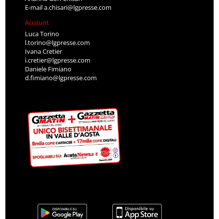
E-mail
a.chisari@lgpresse.com
Account
Luca Torino
l.torino@lgpresse.com
Ivana Cretier
i.cretier@lgpresse.com
Daniele Fimiano
d.fimiano@lgpresse.com