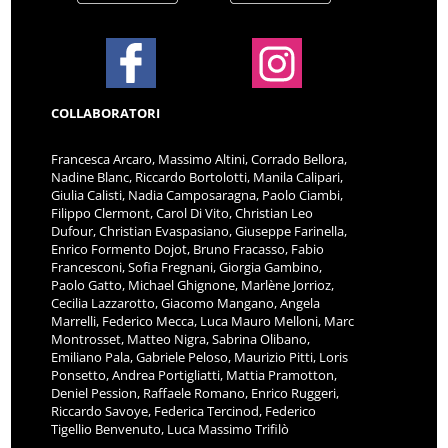
COLLABORATORI
Francesca Arcaro, Massimo Altini, Corrado Bellora,
Nadine Blanc, Riccardo Bortolotti, Manila Calipari,
Giulia Calisti, Nadia Camposaragna, Paolo Ciambi,
Filippo Clermont, Carol Di Vito, Christian Leo
Dufour, Christian Evaspasiano, Giuseppe Farinella,
Enrico Formento Dojot, Bruno Fracasso, Fabio
Francesconi, Sofia Fregnani, Giorgia Gambino,
Paolo Gatto, Michael Ghignone, Marlène Jorrioz,
Cecilia Lazzarotto, Giacomo Mangano, Angela
Marrelli, Federico Mecca, Luca Mauro Melloni, Marc
Montrosset, Matteo Nigra, Sabrina Olibano,
Emiliano Pala, Gabriele Peloso, Maurizio Pitti, Loris
Ponsetto, Andrea Portigliatti, Mattia Pramotton,
Deniel Pession, Raffaele Romano, Enrico Ruggeri,
Riccardo Savoye, Federica Tercinod, Federico
Tigellio Benvenuto, Luca Massimo Trifilò