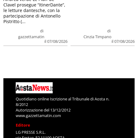
Clavel prosegue “ItinerDante”,
le letture dantesche, con la
partecipazione di Antonello
Pistritto (...
di
di
gazzettamatin
Cinzia Timpano
il 07/08/2026
il 07/08/2026
Quotidiano online Iscrizione al Tribunale di Aosta n.
8/2012
Autorizzazione del 13/12/2012
www.gazzettamatin.com
Editore
LG PRESSE S.R.L.
via Festaz, 52 11100 AOSTA