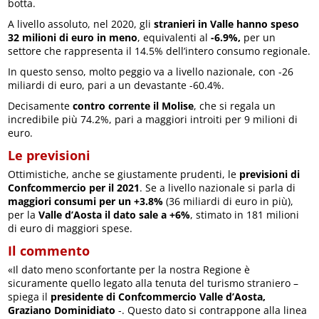
botta.
A livello assoluto, nel 2020, gli
stranieri in Valle hanno speso
32 milioni di euro in meno
, equivalenti al
-6.9%,
per un
settore che rappresenta il 14.5% dell’intero consumo regionale.
In questo senso, molto peggio va a livello nazionale, con -26
miliardi di euro, pari a un devastante -60.4%.
Decisamente
contro corrente il Molise
, che si regala un
incredibile più 74.2%, pari a maggiori introiti per 9 milioni di
euro.
Le previsioni
Ottimistiche, anche se giustamente prudenti, le
previsioni di
Confcommercio per il 2021
. Se a livello nazionale si parla di
maggiori consumi per un +3.8%
(36 miliardi di euro in più),
per la
Valle d’Aosta il dato sale a +6%
, stimato in 181 milioni
di euro di maggiori spese.
Il commento
«Il dato meno sconfortante per la nostra Regione è
sicuramente quello legato alla tenuta del turismo straniero –
spiega il
presidente di Confcommercio Valle d’Aosta,
Graziano Dominidiato
-. Questo dato si contrappone alla linea