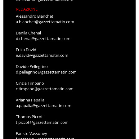
REDAZIONE
Alessandro Bianchet
a.bianchet@gazzettamatin.com
Danila Chenal
d.chenal@gazzettamatin.com
Erika David
e.david@gazzettamatin.com
Davide Pellegrino
d.pellegrino@gazzettamatin.com
Cinzia Timpano
c.timpano@gazzettamatin.com
Arianna Papalia
a.papalia@gazzettamatin.com
Thomas Piccot
t.piccot@gazzettamatin.com
Fausto Vassoney
f.vassoney@gazzettamatin.com