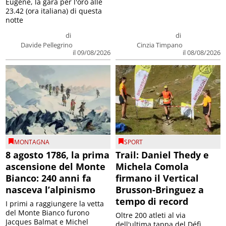
Eugene, la gara per l'oro alle
23.42 (ora italiana) di questa
notte
di
di
Davide Pellegrino
Cinzia Timpano
il 09/08/2026
il 08/08/2026
MONTAGNA
SPORT
8 agosto 1786, la prima
Trail: Daniel Thedy e
ascensione del Monte
Michela Comola
Bianco: 240 anni fa
firmano il Vertical
nasceva l’alpinismo
Brusson-Bringuez a
tempo di record
I primi a raggiungere la vetta
del Monte Bianco furono
Oltre 200 atleti al via
Jacques Balmat e Michel
dell'ultima tappa del Défì