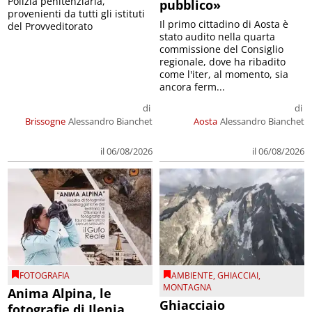
Polizia penitenziaria,
pubblico»
provenienti da tutti gli istituti
Il primo cittadino di Aosta è
del Provveditorato
stato audito nella quarta
commissione del Consiglio
regionale, dove ha ribadito
come l'iter, al momento, sia
ancora ferm...
di
di
Brissogne
Alessandro Bianchet
Aosta
Alessandro Bianchet
il 06/08/2026
il 06/08/2026
FOTOGRAFIA
AMBIENTE
,
GHIACCIAI
,
MONTAGNA
Anima Alpina, le
Ghiacciaio
fotografie di Ilenia