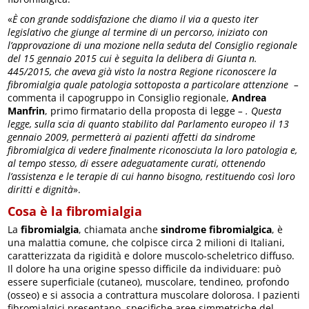
«
È con grande soddisfazione che diamo il via a questo iter
legislativo
che giunge al termine di un percorso, iniziato con
l’approvazione di una mozione nella seduta del Consiglio regionale
del 15 gennaio 2015 cui è seguita la delibera di Giunta n.
445/2015, che aveva già visto la nostra Regione riconoscere la
fibromialgia quale patologia sottoposta a particolare attenzione –
commenta il capogruppo in Consiglio regionale,
Andrea
Manfrin
, primo firmatario della proposta di legge
– . Questa
legge, sulla scia di quanto stabilito dal Parlamento europeo il 13
gennaio 2009, permetterà ai pazienti affetti da sindrome
fibromialgica di vedere finalmente riconosciuta la loro patologia e,
al tempo stesso, di essere adeguatamente curati, ottenendo
l’assistenza e le terapie di cui hanno bisogno, restituendo così loro
diritti e dignità
».
Cosa è la fibromialgia
La
fibromialgia
, chiamata anche
sindrome fibromialgica
, è
una malattia comune, che colpisce circa 2 milioni di Italiani,
caratterizzata da rigidità e dolore muscolo-scheletrico diffuso.
Il dolore ha una origine spesso difficile da individuare: può
essere superficiale (cutaneo), muscolare, tendineo, profondo
(osseo) e si associa a contrattura muscolare dolorosa. I pazienti
fibromialgici presentano specifiche aree simmetriche del