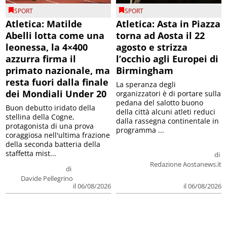
SPORT
SPORT
Atletica: Matilde
Atletica: Asta in Piazza
Abelli lotta come una
torna ad Aosta il 22
leonessa, la 4×400
agosto e strizza
azzurra firma il
l’occhio agli Europei di
primato nazionale, ma
Birmingham
resta fuori dalla finale
La speranza degli
dei Mondiali Under 20
organizzatori è di portare sulla
pedana del salotto buono
Buon debutto iridato della
della città alcuni atleti reduci
stellina della Cogne,
dalla rassegna continentale in
protagonista di una prova
programma ...
coraggiosa nell'ultima frazione
della seconda batteria della
staffetta mist...
di
Redazione Aostanews.it
di
Davide Pellegrino
il 06/08/2026
il 06/08/2026