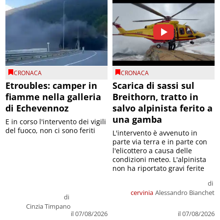
CRONACA
CRONACA
Etroubles: camper in
Scarica di sassi sul
fiamme nella galleria
Breithorn, tratto in
di Echevennoz
salvo alpinista ferito a
una gamba
E in corso l'intervento dei vigili
del fuoco, non ci sono feriti
L'intervento è avvenuto in
parte via terra e in parte con
l'elicottero a causa delle
condizioni meteo. L'alpinista
non ha riportato gravi ferite
di
cervinia
Alessandro Bianchet
di
Cinzia Timpano
il 07/08/2026
il 07/08/2026