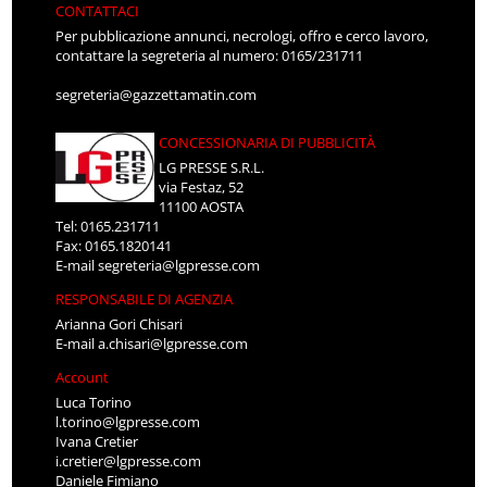
CONTATTACI
Per pubblicazione annunci, necrologi, offro e cerco lavoro,
contattare la segreteria al numero: 0165/231711
segreteria@gazzettamatin.com
CONCESSIONARIA DI PUBBLICITÀ
LG PRESSE S.R.L.
via Festaz, 52
11100 AOSTA
Tel: 0165.231711
Fax: 0165.1820141
E-mail
segreteria@lgpresse.com
RESPONSABILE DI AGENZIA
Arianna Gori Chisari
E-mail
a.chisari@lgpresse.com
Account
Luca Torino
l.torino@lgpresse.com
Ivana Cretier
i.cretier@lgpresse.com
Daniele Fimiano