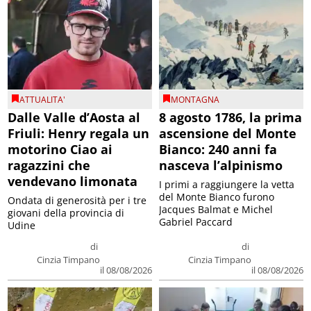
ATTUALITA'
MONTAGNA
Dalle Valle d’Aosta al
8 agosto 1786, la prima
Friuli: Henry regala un
ascensione del Monte
motorino Ciao ai
Bianco: 240 anni fa
ragazzini che
nasceva l’alpinismo
vendevano limonata
I primi a raggiungere la vetta
del Monte Bianco furono
Ondata di generosità per i tre
Jacques Balmat e Michel
giovani della provincia di
Gabriel Paccard
Udine
di
di
Cinzia Timpano
Cinzia Timpano
il 08/08/2026
il 08/08/2026