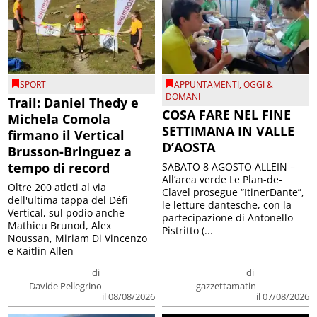
SPORT
APPUNTAMENTI
,
OGGI &
DOMANI
Trail: Daniel Thedy e
COSA FARE NEL FINE
Michela Comola
SETTIMANA IN VALLE
firmano il Vertical
D’AOSTA
Brusson-Bringuez a
tempo di record
SABATO 8 AGOSTO ALLEIN –
All’area verde Le Plan-de-
Oltre 200 atleti al via
Clavel prosegue “ItinerDante”,
dell'ultima tappa del Défì
le letture dantesche, con la
Vertical, sul podio anche
partecipazione di Antonello
Mathieu Brunod, Alex
Pistritto (...
Noussan, Miriam Di Vincenzo
e Kaitlin Allen
di
di
Davide Pellegrino
gazzettamatin
il 08/08/2026
il 07/08/2026