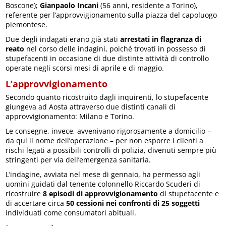
Boscone);
Gianpaolo Incani
(56 anni, residente a Torino),
referente per l’approvvigionamento sulla piazza del capoluogo
piemontese.
Due degli indagati erano già stati
arrestati in flagranza di
reato
nel corso delle indagini, poiché trovati in possesso di
stupefacenti in occasione di due distinte attività di controllo
operate negli scorsi mesi di aprile e di maggio.
L’approvvigionamento
Secondo quanto ricostruito dagli inquirenti, lo stupefacente
giungeva ad Aosta attraverso due distinti canali di
approvvigionamento: Milano e Torino.
Le consegne, invece, avvenivano rigorosamente a domicilio –
da qui il nome dell’operazione – per non esporre i clienti a
rischi legati a possibili controlli di polizia, divenuti sempre più
stringenti per via dell’emergenza sanitaria.
L’indagine, avviata nel mese di gennaio, ha permesso agli
uomini guidati dal tenente colonnello Riccardo Scuderi di
ricostruire
8 episodi di approvvigionamento
di stupefacente e
di accertare circa
50 cessioni nei confronti di 25 soggetti
individuati come consumatori abituali.