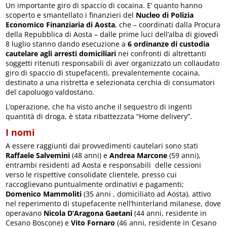
Un importante giro di spaccio di cocaina. E’ quanto hanno
scoperto e smantellato i finanzieri del
Nucleo di Polizia
Economico Finanziaria di Aosta
, che – coordinati dalla Procura
della Repubblica di Aosta – dalle prime luci dell’alba di giovedì
8 luglio stanno dando esecuzione a
6 ordinanze di custodia
cautelare agli arresti domiciliari
nei confronti di altrettanti
soggetti ritenuti responsabili di aver organizzato un collaudato
giro di spaccio di stupefacenti, prevalentemente cocaina,
destinato a una ristretta e selezionata cerchia di consumatori
del capoluogo valdostano.
L’operazione, che ha visto anche il sequestro di ingenti
quantità di droga, è stata ribattezzata “Home delivery”.
I nomi
A essere raggiunti dai provvedimenti cautelari sono stati
Raffaele Salvemini
(48 anni) e
Andrea Marcone
(59 anni),
entrambi residenti ad Aosta e responsabili delle cessioni
verso le rispettive consolidate clientele, presso cui
raccoglievano puntualmente ordinativi e pagamenti;
Domenico Mammoliti
(35 anni , domiciliato ad Aosta), attivo
nel reperimento di stupefacente nell’hinterland milanese, dove
operavano
Nicola D’Aragona Gaetani
(44 anni, residente in
Cesano Boscone) e
Vito Fornaro
(46 anni, residente in Cesano