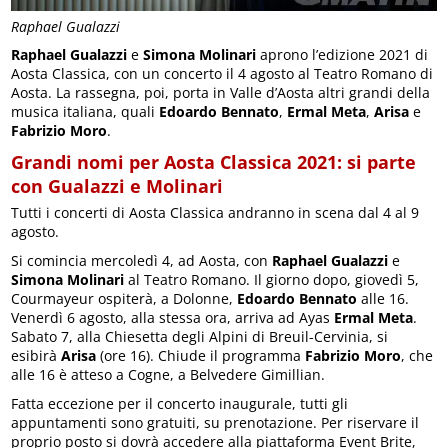
Raphael Gualazzi
Raphael Gualazzi
e
Simona Molinari
aprono l’edizione 2021 di
Aosta Classica, con un concerto il 4 agosto al Teatro Romano di
Aosta. La rassegna, poi, porta in Valle d’Aosta altri grandi della
musica italiana, quali
Edoardo Bennato
,
Ermal Meta
,
Arisa
e
Fabrizio Moro
.
Grandi nomi per Aosta Classica 2021: si parte
con Gualazzi e Molinari
Tutti i concerti di Aosta Classica andranno in scena dal 4 al 9
agosto.
Si comincia mercoledì 4, ad Aosta, con
Raphael Gualazzi
e
Simona Molinari
al Teatro Romano. Il giorno dopo, giovedì 5,
Courmayeur ospiterà, a Dolonne,
Edoardo Bennato
alle 16.
Venerdì 6 agosto, alla stessa ora, arriva ad Ayas
Ermal Meta
.
Sabato 7, alla Chiesetta degli Alpini di Breuil-Cervinia, si
esibirà
Arisa
(ore 16). Chiude il programma
Fabrizio Moro
, che
alle 16 è atteso a Cogne, a Belvedere Gimillian.
Fatta eccezione per il concerto inaugurale, tutti gli
appuntamenti sono gratuiti, su prenotazione. Per riservare il
proprio posto si dovrà accedere alla piattaforma Event Brite,