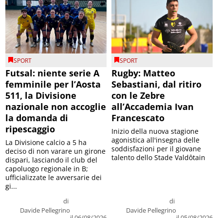
SPORT
SPORT
Futsal: niente serie A
Rugby: Matteo
femminile per l’Aosta
Sebastiani, dal ritiro
511, la Divisione
con le Zebre
nazionale non accoglie
all’Accademia Ivan
la domanda di
Francescato
ripescaggio
Inizio della nuova stagione
agonistica all'insegna delle
La Divisione calcio a 5 ha
soddisfazioni per il giovane
deciso di non varare un girone
talento dello Stade Valdôtain
dispari, lasciando il club del
capoluogo regionale in B;
ufficializzate le avversarie dei
gi...
di
di
Davide Pellegrino
Davide Pellegrino
il 06/08/2026
il 05/08/2026