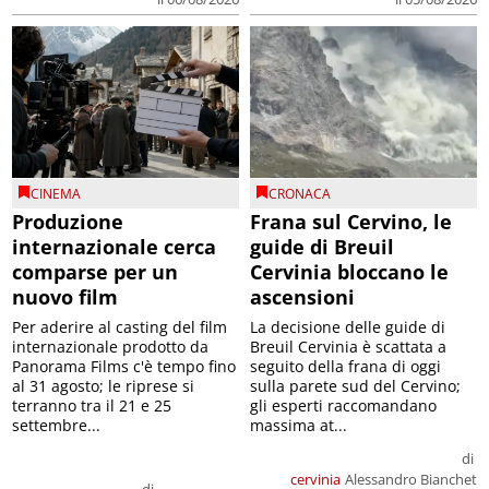
CINEMA
CRONACA
Produzione
Frana sul Cervino, le
internazionale cerca
guide di Breuil
comparse per un
Cervinia bloccano le
nuovo film
ascensioni
Per aderire al casting del film
La decisione delle guide di
internazionale prodotto da
Breuil Cervinia è scattata a
Panorama Films c'è tempo fino
seguito della frana di oggi
al 31 agosto; le riprese si
sulla parete sud del Cervino;
terranno tra il 21 e 25
gli esperti raccomandano
settembre...
massima at...
di
cervinia
Alessandro Bianchet
di