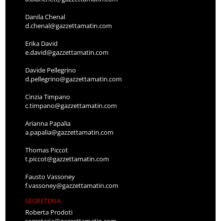
Danila Chenal
d.chenal@gazzettamatin.com
Erika David
e.david@gazzettamatin.com
Davide Pellegrino
d.pellegrino@gazzettamatin.com
Cinzia Timpano
c.timpano@gazzettamatin.com
Arianna Papalia
a.papalia@gazzettamatin.com
Thomas Piccot
t.piccot@gazzettamatin.com
Fausto Vassoney
f.vassoney@gazzettamatin.com
SEGRETERIA
Roberta Prodoti
segreteria@gazzettamatin.com