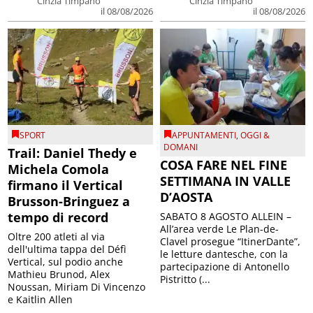
Cinzia Timpano
Cinzia Timpano
il 08/08/2026
il 08/08/2026
SPORT
APPUNTAMENTI
,
OGGI &
DOMANI
Trail: Daniel Thedy e
COSA FARE NEL FINE
Michela Comola
SETTIMANA IN VALLE
firmano il Vertical
D’AOSTA
Brusson-Bringuez a
tempo di record
SABATO 8 AGOSTO ALLEIN –
All’area verde Le Plan-de-
Oltre 200 atleti al via
Clavel prosegue “ItinerDante”,
dell'ultima tappa del Défì
le letture dantesche, con la
Vertical, sul podio anche
partecipazione di Antonello
Mathieu Brunod, Alex
Pistritto (...
Noussan, Miriam Di Vincenzo
e Kaitlin Allen