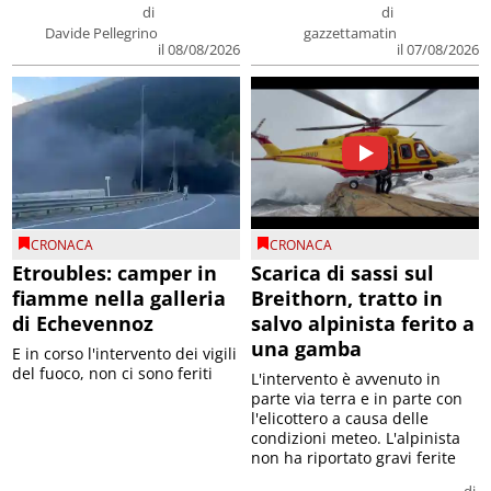
di
di
Davide Pellegrino
gazzettamatin
il 08/08/2026
il 07/08/2026
CRONACA
CRONACA
Etroubles: camper in
Scarica di sassi sul
fiamme nella galleria
Breithorn, tratto in
di Echevennoz
salvo alpinista ferito a
una gamba
E in corso l'intervento dei vigili
del fuoco, non ci sono feriti
L'intervento è avvenuto in
parte via terra e in parte con
l'elicottero a causa delle
condizioni meteo. L'alpinista
non ha riportato gravi ferite
di