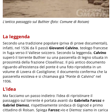
L'antico passaggio sul Buthier (foto: Comune di Roisan)
La leggenda
Secondo una tradizione popolare (priva di prove documentali),
infatti, nel 1536 da lì passò
Giovanni Calvino
, teologo francese
in fuga verso il Vallese svizzero. Secondo la leggenda,
Calvino
superò il torrente Buthier su una passerella di legno situata in
prossimità della frazione Closellinaz. Il più antico documento
riguardo all’esistenza del ponte è una foto riprodotta in un
volume di Lovera di Castiglione; il documento conferma che la
passerella esisteva e si chiamava già “Ponte di Calvino” nel
1936.
L’idea
Ma facciamo un passo indietro: l’idea di ripristinare il
passaggio sul torrente è portata avanti da
Gabriella Farcoz
e
Gabriel Diemoz
, rispettivamente sindaca di Gignod e primo
cittadino di Roisan. Spiega
Farcoz
:«Io e Diemoz siamo in carica