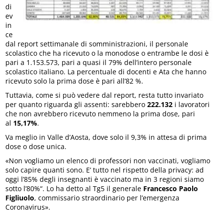
di
ev
in
ce
dal report settimanale di somministrazioni, il personale
scolastico che ha ricevuto o la monodose o entrambe le dosi è
pari a 1.153.573, pari a quasi il 79% dell’intero personale
scolastico italiano. La percentuale di docenti e Ata che hanno
ricevuto solo la prima dose è pari all’82 %.
Tuttavia, come si può vedere dal report, resta tutto invariato
per quanto riguarda gli assenti: sarebbero
222.132
i lavoratori
che non avrebbero ricevuto nemmeno la prima dose, pari
al
15,17%
.
Va meglio in Valle d’Aosta, dove solo il 9,3% in attesa di prima
dose o dose unica.
«Non vogliamo un elenco di professori non vaccinati, vogliamo
solo capire quanti sono. E’ tutto nel rispetto della privacy: ad
oggi l’85% degli insegnanti è vaccinato ma in 3 regioni siamo
sotto l’80%“. Lo ha detto al Tg5 il generale
Francesco Paolo
Figliuolo
, commissario straordinario per l’emergenza
Coronavirus».