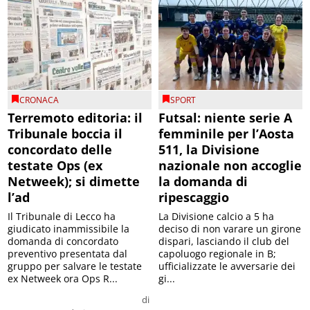
CRONACA
SPORT
Terremoto editoria: il
Futsal: niente serie A
Tribunale boccia il
femminile per l’Aosta
concordato delle
511, la Divisione
testate Ops (ex
nazionale non accoglie
Netweek); si dimette
la domanda di
l’ad
ripescaggio
Il Tribunale di Lecco ha
La Divisione calcio a 5 ha
giudicato inammissibile la
deciso di non varare un girone
domanda di concordato
dispari, lasciando il club del
preventivo presentata dal
capoluogo regionale in B;
gruppo per salvare le testate
ufficializzate le avversarie dei
ex Netweek ora Ops R...
gi...
di