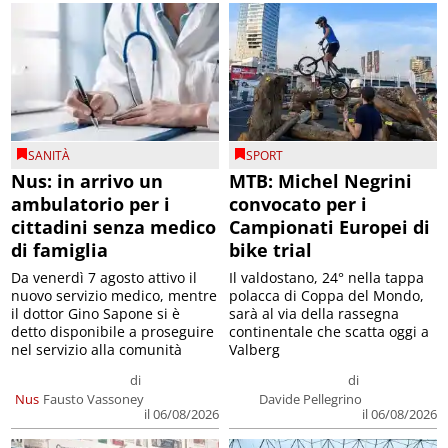
SANITÀ
SPORT
Nus: in arrivo un
MTB: Michel Negrini
ambulatorio per i
convocato per i
cittadini senza medico
Campionati Europei di
di famiglia
bike trial
Da venerdì 7 agosto attivo il
Il valdostano, 24° nella tappa
nuovo servizio medico, mentre
polacca di Coppa del Mondo,
il dottor Gino Sapone si è
sarà al via della rassegna
detto disponibile a proseguire
continentale che scatta oggi a
nel servizio alla comunità
Valberg
di
di
Nus
Fausto Vassoney
Davide Pellegrino
il 06/08/2026
il 06/08/2026