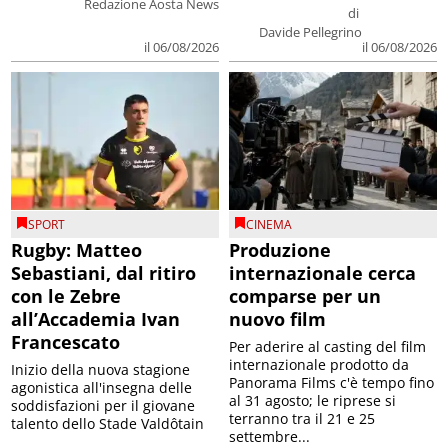
Redazione Aosta News
di
Davide Pellegrino
il 06/08/2026
il 06/08/2026
SPORT
CINEMA
Rugby: Matteo
Produzione
Sebastiani, dal ritiro
internazionale cerca
con le Zebre
comparse per un
all’Accademia Ivan
nuovo film
Francescato
Per aderire al casting del film
internazionale prodotto da
Inizio della nuova stagione
Panorama Films c'è tempo fino
agonistica all'insegna delle
al 31 agosto; le riprese si
soddisfazioni per il giovane
terranno tra il 21 e 25
talento dello Stade Valdôtain
settembre...