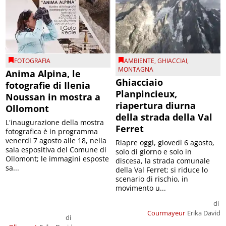
FOTOGRAFIA
AMBIENTE
,
GHIACCIAI
,
MONTAGNA
Anima Alpina, le
Ghiacciaio
fotografie di Ilenia
Planpincieux,
Noussan in mostra a
riapertura diurna
Ollomont
della strada della Val
L'inaugurazione della mostra
Ferret
fotografica è in programma
venerdì 7 agosto alle 18, nella
Riapre oggi, giovedì 6 agosto,
sala espositiva del Comune di
solo di giorno e solo in
Ollomont; le immagini esposte
discesa, la strada comunale
sa...
della Val Ferret; si riduce lo
scenario di rischio, in
movimento u...
di
Courmayeur
Erika David
di