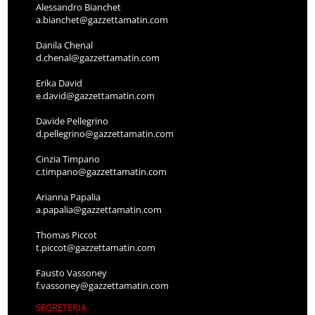
Alessandro Bianchet
a.bianchet@gazzettamatin.com
Danila Chenal
d.chenal@gazzettamatin.com
Erika David
e.david@gazzettamatin.com
Davide Pellegrino
d.pellegrino@gazzettamatin.com
Cinzia Timpano
c.timpano@gazzettamatin.com
Arianna Papalia
a.papalia@gazzettamatin.com
Thomas Piccot
t.piccot@gazzettamatin.com
Fausto Vassoney
f.vassoney@gazzettamatin.com
SEGRETERIA