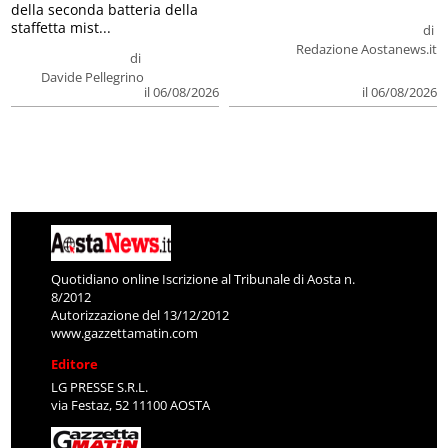
della seconda batteria della
staffetta mist...
di
Redazione Aostanews.it
di
Davide Pellegrino
il 06/08/2026
il 06/08/2026
Quotidiano online Iscrizione al Tribunale di Aosta n.
8/2012
Autorizzazione del 13/12/2012
www.gazzettamatin.com
Editore
LG PRESSE S.R.L.
via Festaz, 52 11100 AOSTA