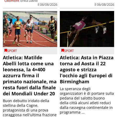
Ollomont
Erika David
il 06/08/2026
il 06/08/2026
SPORT
SPORT
Atletica: Matilde
Atletica: Asta in Piazza
Abelli lotta come una
torna ad Aosta il 22
leonessa, la 4×400
agosto e strizza
azzurra firma il
l’occhio agli Europei di
primato nazionale, ma
Birmingham
resta fuori dalla finale
La speranza degli
dei Mondiali Under 20
organizzatori è di portare sulla
pedana del salotto buono
Buon debutto iridato della
della città alcuni atleti reduci
stellina della Cogne,
dalla rassegna continentale in
protagonista di una prova
programma ...
coraggiosa nell'ultima frazione