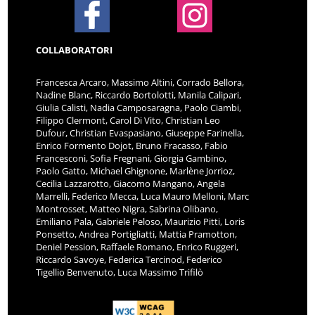
COLLABORATORI
Francesca Arcaro, Massimo Altini, Corrado Bellora,
Nadine Blanc, Riccardo Bortolotti, Manila Calipari,
Giulia Calisti, Nadia Camposaragna, Paolo Ciambi,
Filippo Clermont, Carol Di Vito, Christian Leo
Dufour, Christian Evaspasiano, Giuseppe Farinella,
Enrico Formento Dojot, Bruno Fracasso, Fabio
Francesconi, Sofia Fregnani, Giorgia Gambino,
Paolo Gatto, Michael Ghignone, Marlène Jorrioz,
Cecilia Lazzarotto, Giacomo Mangano, Angela
Marrelli, Federico Mecca, Luca Mauro Melloni, Marc
Montrosset, Matteo Nigra, Sabrina Olibano,
Emiliano Pala, Gabriele Peloso, Maurizio Pitti, Loris
Ponsetto, Andrea Portigliatti, Mattia Pramotton,
Deniel Pession, Raffaele Romano, Enrico Ruggeri,
Riccardo Savoye, Federica Tercinod, Federico
Tigellio Benvenuto, Luca Massimo Trifilò