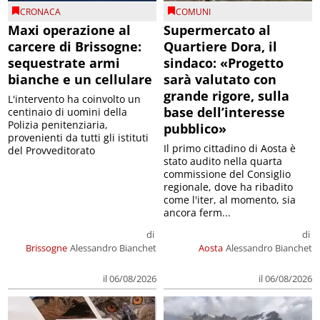
CRONACA
COMUNI
Maxi operazione al
Supermercato al
carcere di Brissogne:
Quartiere Dora, il
sequestrate armi
sindaco: «Progetto
bianche e un cellulare
sarà valutato con
grande rigore, sulla
L'intervento ha coinvolto un
base dell’interesse
centinaio di uomini della
Polizia penitenziaria,
pubblico»
provenienti da tutti gli istituti
Il primo cittadino di Aosta è
del Provveditorato
stato audito nella quarta
commissione del Consiglio
regionale, dove ha ribadito
come l'iter, al momento, sia
ancora ferm...
di
di
Brissogne
Alessandro Bianchet
Aosta
Alessandro Bianchet
il 06/08/2026
il 06/08/2026