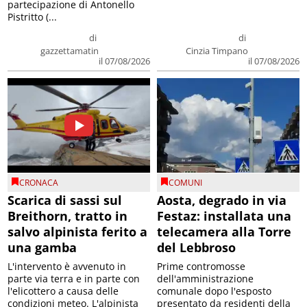
partecipazione di Antonello
Pistritto (...
di
di
gazzettamatin
Cinzia Timpano
il 07/08/2026
il 07/08/2026
CRONACA
COMUNI
Scarica di sassi sul
Aosta, degrado in via
Breithorn, tratto in
Festaz: installata una
salvo alpinista ferito a
telecamera alla Torre
una gamba
del Lebbroso
L'intervento è avvenuto in
Prime contromosse
parte via terra e in parte con
dell'amministrazione
l'elicottero a causa delle
comunale dopo l'esposto
condizioni meteo. L'alpinista
presentato da residenti della