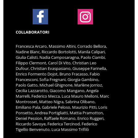
COLLABORATORI
Francesca Arcaro, Massimo Altini, Corrado Bellora,
Nadine Blanc, Riccardo Bortolotti, Manila Calipari,
Giulia Calisti, Nadia Camposaragna, Paolo Ciambi,
Filippo Clermont, Carol Di Vito, Christian Leo
Dufour, Christian Evaspasiano, Giuseppe Farinella,
Enrico Formento Dojot, Bruno Fracasso, Fabio
Francesconi, Sofia Fregnani, Giorgia Gambino,
Paolo Gatto, Michael Ghignone, Marlène Jorrioz,
Cecilia Lazzarotto, Giacomo Mangano, Angela
Marrelli, Federico Mecca, Luca Mauro Melloni, Marc
Montrosset, Matteo Nigra, Sabrina Olibano,
Emiliano Pala, Gabriele Peloso, Maurizio Pitti, Loris
Ponsetto, Andrea Portigliatti, Mattia Pramotton,
Deniel Pession, Raffaele Romano, Enrico Ruggeri,
Riccardo Savoye, Federica Tercinod, Federico
Tigellio Benvenuto, Luca Massimo Trifilò