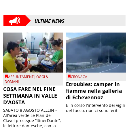
ULTIME NEWS
APPUNTAMENTI
,
OGGI &
CRONACA
DOMANI
Etroubles: camper in
COSA FARE NEL FINE
fiamme nella galleria
SETTIMANA IN VALLE
di Echevennoz
D’AOSTA
E in corso l'intervento dei vigili
SABATO 8 AGOSTO ALLEIN –
del fuoco, non ci sono feriti
All’area verde Le Plan-de-
Clavel prosegue “ItinerDante”,
le letture dantesche, con la