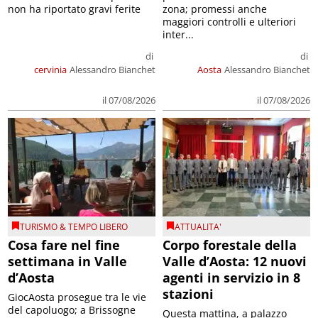
non ha riportato gravi ferite
zona; promessi anche
maggiori controlli e ulteriori
inter...
di
di
cervinia
Alessandro Bianchet
Aosta
Alessandro Bianchet
il 07/08/2026
il 07/08/2026
TURISMO & TEMPO LIBERO
ATTUALITA'
Cosa fare nel fine
Corpo forestale della
settimana in Valle
Valle d’Aosta: 12 nuovi
d’Aosta
agenti in servizio in 8
stazioni
GiocAosta prosegue tra le vie
del capoluogo; a Brissogne
Questa mattina, a palazzo