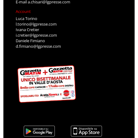
E-mail
a.chisari@lgpresse.com
Account
Luca Torino
l.torino@lgpresse.com
Ivana Cretier
i.cretier@lgpresse.com
Daniele Fimiano
d.fimiano@lgpresse.com