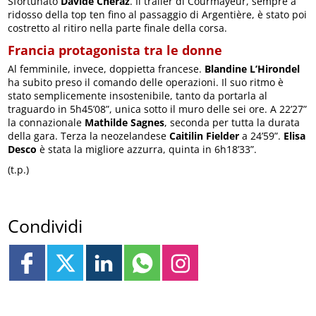
Sfortunato
Davide Cheraz
. Il trailer di Courmayeur, sempre a
ridosso della top ten fino al passaggio di Argentière, è stato poi
costretto al ritiro nella parte finale della corsa.
Francia protagonista tra le donne
Al femminile, invece, doppietta francese.
Blandine L’Hirondel
ha subito preso il comando delle operazioni. Il suo ritmo è
stato semplicemente insostenibile, tanto da portarla al
traguardo in 5h45’08”, unica sotto il muro delle sei ore. A 22’27”
la connazionale
Mathilde Sagnes
, seconda per tutta la durata
della gara. Terza la neozelandese
Caitilin Fielder
a 24’59”.
Elisa
Desco
è stata la migliore azzurra, quinta in 6h18’33”.
(t.p.)
Condividi