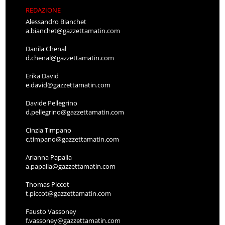
REDAZIONE
Alessandro Bianchet
a.bianchet@gazzettamatin.com
Danila Chenal
d.chenal@gazzettamatin.com
Erika David
e.david@gazzettamatin.com
Davide Pellegrino
d.pellegrino@gazzettamatin.com
Cinzia Timpano
c.timpano@gazzettamatin.com
Arianna Papalia
a.papalia@gazzettamatin.com
Thomas Piccot
t.piccot@gazzettamatin.com
Fausto Vassoney
f.vassoney@gazzettamatin.com