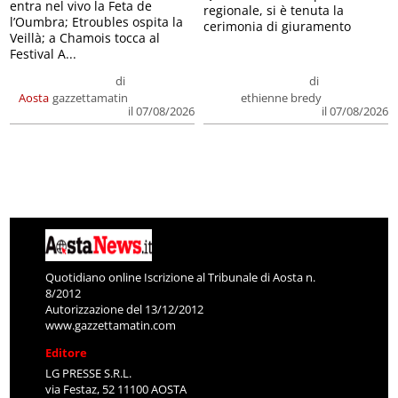
entra nel vivo la Feta de
regionale, si è tenuta la
l’Oumbra; Etroubles ospita la
cerimonia di giuramento
Veillà; a Chamois tocca al
Festival A...
di
di
Aosta
gazzettamatin
ethienne bredy
il 07/08/2026
il 07/08/2026
Quotidiano online Iscrizione al Tribunale di Aosta n.
8/2012
Autorizzazione del 13/12/2012
www.gazzettamatin.com
Editore
LG PRESSE S.R.L.
via Festaz, 52 11100 AOSTA