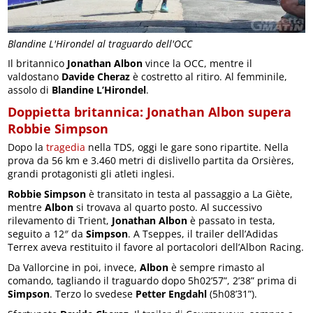
Blandine L'Hirondel al traguardo dell'OCC
Il britannico
Jonathan Albon
vince la OCC, mentre il
valdostano
Davide Cheraz
è costretto al ritiro. Al femminile,
assolo di
Blandine L’Hirondel
.
Doppietta britannica: Jonathan Albon supera
Robbie Simpson
Dopo la
tragedia
nella TDS, oggi le gare sono ripartite. Nella
prova da 56 km e 3.460 metri di dislivello partita da Orsières,
grandi protagonisti gli atleti inglesi.
Robbie Simpson
è transitato in testa al passaggio a La Giète,
mentre
Albon
si trovava al quarto posto. Al successivo
rilevamento di Trient,
Jonathan Albon
è passato in testa,
seguito a 12″ da
Simpson
. A Tseppes, il trailer dell’Adidas
Terrex aveva restituito il favore al portacolori dell’Albon Racing.
Da Vallorcine in poi, invece,
Albon
è sempre rimasto al
comando, tagliando il traguardo dopo 5h02’57”, 2’38” prima di
Simpson
. Terzo lo svedese
Petter Engdahl
(5h08’31”).