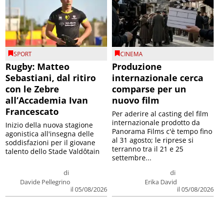
SPORT
CINEMA
Rugby: Matteo
Produzione
Sebastiani, dal ritiro
internazionale cerca
con le Zebre
comparse per un
all’Accademia Ivan
nuovo film
Francescato
Per aderire al casting del film
internazionale prodotto da
Inizio della nuova stagione
Panorama Films c'è tempo fino
agonistica all'insegna delle
al 31 agosto; le riprese si
soddisfazioni per il giovane
terranno tra il 21 e 25
talento dello Stade Valdôtain
settembre...
di
di
Davide Pellegrino
Erika David
il 05/08/2026
il 05/08/2026