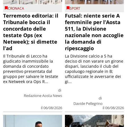
CRONACA
SPORT
Terremoto editoria: il
Futsal: niente serie A
Tribunale boccia il
femminile per l’Aosta
concordato delle
511, la Divisione
testate Ops (ex
nazionale non accoglie
Netweek); si dimette
la domanda di
l’ad
ripescaggio
Il Tribunale di Lecco ha
La Divisione calcio a 5 ha
giudicato inammissibile la
deciso di non varare un girone
domanda di concordato
dispari, lasciando il club del
preventivo presentata dal
capoluogo regionale in B;
gruppo per salvare le testate
ufficializzate le avversarie dei
ex Netweek ora Ops R...
gi...
di
Redazione Aosta News
di
Davide Pellegrino
il 06/08/2026
il 06/08/2026