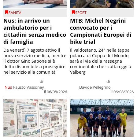
SANITÀ
SPORT
Nus: in arrivo un
MTB: Michel Negrini
ambulatorio per i
convocato per i
cittadini senza medico
Campionati Europei di
di famiglia
bike trial
Da venerdì 7 agosto attivo il
Il valdostano, 24° nella tappa
nuovo servizio medico, mentre
polacca di Coppa del Mondo,
il dottor Gino Sapone si è
sarà al via della rassegna
detto disponibile a proseguire
continentale che scatta oggi a
nel servizio alla comunità
Valberg
di
di
Nus
Fausto Vassoney
Davide Pellegrino
il 06/08/2026
il 06/08/2026