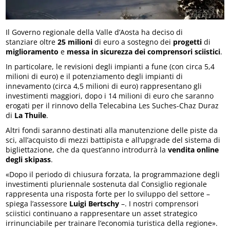
Il Governo regionale della Valle d’Aosta ha deciso di
stanziare oltre
25 milioni
di euro a sostegno dei
progetti
di
miglioramento
e
messa in sicurezza dei comprensori sciistici
.
In particolare, le revisioni degli impianti a fune (con circa 5,4
milioni di euro) e il potenziamento degli impianti di
innevamento (circa 4,5 milioni di euro) rappresentano gli
investimenti maggiori, dopo i 14 milioni di euro che saranno
erogati per il rinnovo della Telecabina Les Suches-Chaz Duraz
di
La Thuile
.
Altri fondi saranno destinati alla manutenzione delle piste da
sci, all’acquisto di mezzi battipista e all’upgrade del sistema di
bigliettazione, che da quest’anno introdurrà la
vendita online
degli skipass
.
«Dopo il periodo di chiusura forzata, la programmazione degli
investimenti pluriennale sostenuta dal Consiglio regionale
rappresenta una risposta forte per lo sviluppo del settore –
spiega l’assessore
Luigi Bertschy
–. I nostri comprensori
sciistici continuano a rappresentare un asset strategico
irrinunciabile per trainare l’economia turistica della regione».