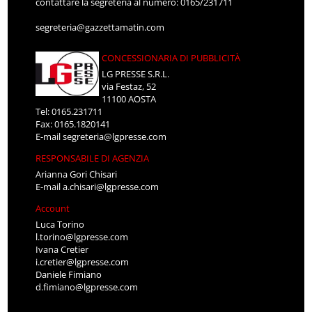
contattare la segreteria al numero: 0165/231711
segreteria@gazzettamatin.com
CONCESSIONARIA DI PUBBLICITÀ
LG PRESSE S.R.L.
via Festaz, 52
11100 AOSTA
Tel: 0165.231711
Fax: 0165.1820141
E-mail
segreteria@lgpresse.com
RESPONSABILE DI AGENZIA
Arianna Gori Chisari
E-mail
a.chisari@lgpresse.com
Account
Luca Torino
l.torino@lgpresse.com
Ivana Cretier
i.cretier@lgpresse.com
Daniele Fimiano
d.fimiano@lgpresse.com