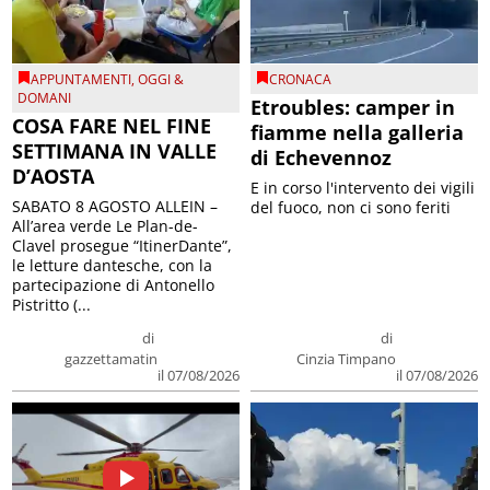
APPUNTAMENTI
,
OGGI &
CRONACA
DOMANI
Etroubles: camper in
COSA FARE NEL FINE
fiamme nella galleria
SETTIMANA IN VALLE
di Echevennoz
D’AOSTA
E in corso l'intervento dei vigili
SABATO 8 AGOSTO ALLEIN –
del fuoco, non ci sono feriti
All’area verde Le Plan-de-
Clavel prosegue “ItinerDante”,
le letture dantesche, con la
partecipazione di Antonello
Pistritto (...
di
di
gazzettamatin
Cinzia Timpano
il 07/08/2026
il 07/08/2026