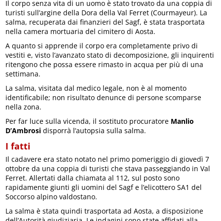
Il corpo senza vita di un uomo è stato trovato da una coppia di
turisti sull’argine della Dora della Val Ferret (Courmayeur). La
salma, recuperata dai finanzieri del Sagf, è stata trasportata
nella camera mortuaria del cimitero di Aosta.
A quanto si apprende il corpo era completamente privo di
vestiti e, visto l’avanzato stato di decomposizione, gli inquirenti
ritengono che possa essere rimasto in acqua per più di una
settimana.
La salma, visitata dal medico legale, non è al momento
identificabile; non risultato denunce di persone scomparse
nella zona.
Per far luce sulla vicenda, il sostituto procuratore
Manlio
D’Ambrosi
disporrà l’autopsia sulla salma.
I fatti
Il cadavere era stato notato nel primo pomeriggio di giovedì 7
ottobre da una coppia di turisti che stava passeggiando in Val
Ferret. Allertati dalla chiamata al 112, sul posto sono
rapidamente giunti gli uomini del Sagf e l’elicottero SA1 del
Soccorso alpino valdostano.
La salma è stata quindi trasportata ad Aosta, a disposizione
dell’Autorità giudiziaria. Le indagini sono state affidati alla