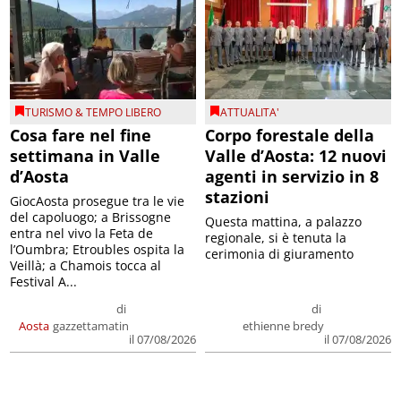
TURISMO & TEMPO LIBERO
ATTUALITA'
Cosa fare nel fine
Corpo forestale della
settimana in Valle
Valle d’Aosta: 12 nuovi
d’Aosta
agenti in servizio in 8
stazioni
GiocAosta prosegue tra le vie
del capoluogo; a Brissogne
Questa mattina, a palazzo
entra nel vivo la Feta de
regionale, si è tenuta la
l’Oumbra; Etroubles ospita la
cerimonia di giuramento
Veillà; a Chamois tocca al
Festival A...
di
di
Aosta
gazzettamatin
ethienne bredy
il 07/08/2026
il 07/08/2026