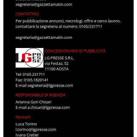
segreteria@gazzettamatin.com
CONTATTACI
Per pubblicazione annunci, necrologi, offro e cerco lavoro,
contattare la segreteria al numero: 0165/231711
segreteria@gazzettamatin.com
CONCESSIONARIA DI PUBBLICITÀ
LG PRESSE S.R.L.
via Festaz, 52
11100 AOSTA
Tel: 0165.231711
Fax: 0165.1820141
E-mail
segreteria@lgpresse.com
RESPONSABILE DI AGENZIA
Arianna Gori Chisari
E-mail
a.chisari@lgpresse.com
Account
Luca Torino
l.torino@lgpresse.com
Ivana Cretier