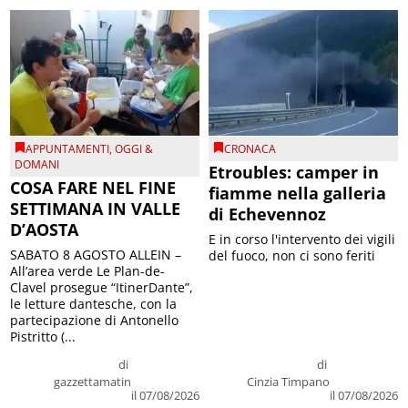
APPUNTAMENTI
,
OGGI &
CRONACA
DOMANI
Etroubles: camper in
COSA FARE NEL FINE
fiamme nella galleria
SETTIMANA IN VALLE
di Echevennoz
D’AOSTA
E in corso l'intervento dei vigili
SABATO 8 AGOSTO ALLEIN –
del fuoco, non ci sono feriti
All’area verde Le Plan-de-
Clavel prosegue “ItinerDante”,
le letture dantesche, con la
partecipazione di Antonello
Pistritto (...
di
di
gazzettamatin
Cinzia Timpano
il 07/08/2026
il 07/08/2026