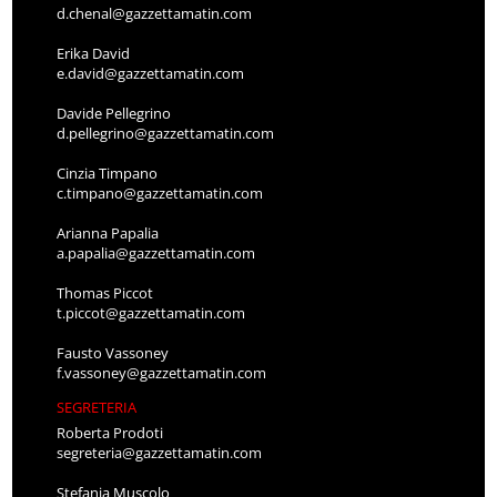
d.chenal@gazzettamatin.com
Erika David
e.david@gazzettamatin.com
Davide Pellegrino
d.pellegrino@gazzettamatin.com
Cinzia Timpano
c.timpano@gazzettamatin.com
Arianna Papalia
a.papalia@gazzettamatin.com
Thomas Piccot
t.piccot@gazzettamatin.com
Fausto Vassoney
f.vassoney@gazzettamatin.com
SEGRETERIA
Roberta Prodoti
segreteria@gazzettamatin.com
Stefania Muscolo