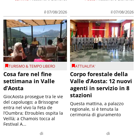
il 07/08/2026
il 07/08/2026
TURISMO & TEMPO LIBERO
ATTUALITA'
Cosa fare nel fine
Corpo forestale della
settimana in Valle
Valle d’Aosta: 12 nuovi
d’Aosta
agenti in servizio in 8
stazioni
GiocAosta prosegue tra le vie
del capoluogo; a Brissogne
Questa mattina, a palazzo
entra nel vivo la Feta de
regionale, si è tenuta la
l’Oumbra; Etroubles ospita la
cerimonia di giuramento
Veillà; a Chamois tocca al
Festival A...
di
di