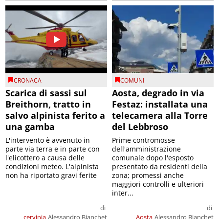
CRONACA
COMUNI
Scarica di sassi sul
Aosta, degrado in via
Breithorn, tratto in
Festaz: installata una
salvo alpinista ferito a
telecamera alla Torre
una gamba
del Lebbroso
L'intervento è avvenuto in
Prime contromosse
parte via terra e in parte con
dell'amministrazione
l'elicottero a causa delle
comunale dopo l'esposto
condizioni meteo. L'alpinista
presentato da residenti della
non ha riportato gravi ferite
zona; promessi anche
maggiori controlli e ulteriori
inter...
di
di
cervinia
Alessandro Bianchet
Aosta
Alessandro Bianchet