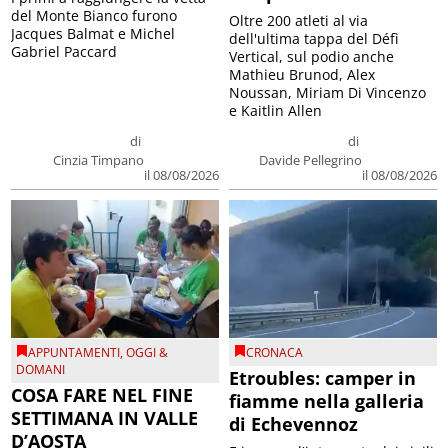
del Monte Bianco furono
Oltre 200 atleti al via
Jacques Balmat e Michel
dell'ultima tappa del Défì
Gabriel Paccard
Vertical, sul podio anche
Mathieu Brunod, Alex
Noussan, Miriam Di Vincenzo
e Kaitlin Allen
di
di
Cinzia Timpano
Davide Pellegrino
il 08/08/2026
il 08/08/2026
APPUNTAMENTI
,
OGGI &
CRONACA
DOMANI
Etroubles: camper in
COSA FARE NEL FINE
fiamme nella galleria
SETTIMANA IN VALLE
di Echevennoz
D’AOSTA