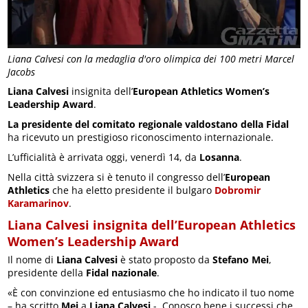
Liana Calvesi con la medaglia d'oro olimpica dei 100 metri Marcel
Jacobs
Liana Calvesi
insignita dell’
European Athletics Women’s
Leadership Award
.
La presidente del comitato regionale valdostano della Fidal
ha ricevuto un prestigioso riconoscimento internazionale.
L’ufficialità è arrivata oggi, venerdì 14, da
Losanna
.
Nella città svizzera si è tenuto il congresso dell’
European
Athletics
che ha eletto presidente il bulgaro
Dobromir
Karamarinov
.
Liana Calvesi insignita dell’European Athletics
Women’s Leadership Award
Il nome di
Liana Calvesi
è stato proposto da
Stefano Mei
,
presidente della
Fidal nazionale
.
«È con convinzione ed entusiasmo che ho indicato il tuo nome
– ha scritto
Mei
a
Liana Calvesi
-. Conosco bene i successi che