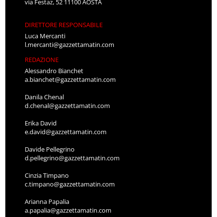
via Festaz, 52 11100 AOSTA
DIRETTORE RESPONSABILE
Luca Mercanti
l.mercanti@gazzettamatin.com
REDAZIONE
Alessandro Bianchet
a.bianchet@gazzettamatin.com
Danila Chenal
d.chenal@gazzettamatin.com
Erika David
e.david@gazzettamatin.com
Davide Pellegrino
d.pellegrino@gazzettamatin.com
Cinzia Timpano
c.timpano@gazzettamatin.com
Arianna Papalia
a.papalia@gazzettamatin.com