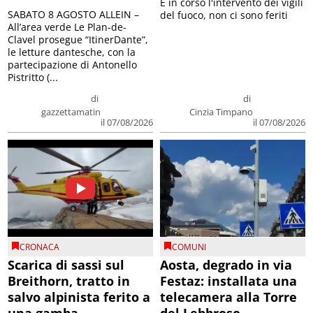
E in corso l'intervento dei vigili
SABATO 8 AGOSTO ALLEIN –
del fuoco, non ci sono feriti
All’area verde Le Plan-de-
Clavel prosegue “ItinerDante”,
le letture dantesche, con la
partecipazione di Antonello
Pistritto (...
di
di
gazzettamatin
Cinzia Timpano
il 07/08/2026
il 07/08/2026
CRONACA
COMUNI
Scarica di sassi sul
Aosta, degrado in via
Breithorn, tratto in
Festaz: installata una
salvo alpinista ferito a
telecamera alla Torre
una gamba
del Lebbroso