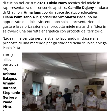
di cucina nel 2018 e 2020,
Fulvio Noro
tecnico del miele in
rappresentanza del consorzio apistico,
Camillo Dujany
sindaco
di Châtillon,
Anna Jans
coordinatrice didattico-educativa,
Eliana Palmisano e l
a giornalista
Simonetta Padalino
ha
apprezzato del dolce vincente non solo la presentazione, il
gusto e la valorizzazione del prodotto miele ma anche l’idea in
sé ovvero una barretta energetica con prodotti del territorio.
“L’idea mi è venuta perché stiamo lavorando in classe alla
proposta di una merenda per gli studenti della scuola”, spiega
Paolo Pitta
Tutti gli
allievi
partecipa
nti,
Arianna
Balagna
,
Arnaud
Barbero
,
Stephanie
Gerbore
,
Paolo
Pitta
,