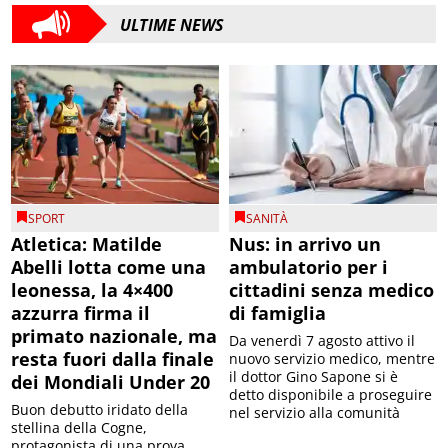
ULTIME NEWS
SPORT
SANITÀ
Atletica: Matilde
Nus: in arrivo un
Abelli lotta come una
ambulatorio per i
leonessa, la 4×400
cittadini senza medico
azzurra firma il
di famiglia
primato nazionale, ma
Da venerdì 7 agosto attivo il
resta fuori dalla finale
nuovo servizio medico, mentre
il dottor Gino Sapone si è
dei Mondiali Under 20
detto disponibile a proseguire
Buon debutto iridato della
nel servizio alla comunità
stellina della Cogne,
protagonista di una prova