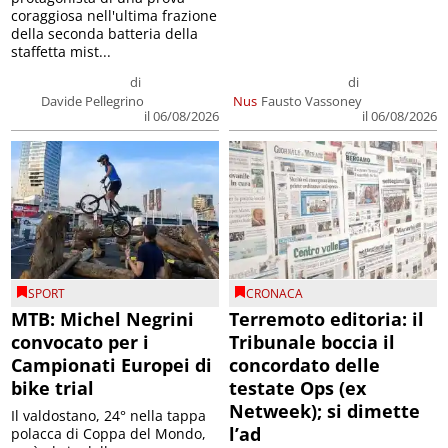
coraggiosa nell'ultima frazione
della seconda batteria della
staffetta mist...
di
di
Davide Pellegrino
Nus
Fausto Vassoney
il 06/08/2026
il 06/08/2026
SPORT
CRONACA
MTB: Michel Negrini
Terremoto editoria: il
convocato per i
Tribunale boccia il
Campionati Europei di
concordato delle
bike trial
testate Ops (ex
Netweek); si dimette
Il valdostano, 24° nella tappa
l’ad
polacca di Coppa del Mondo,