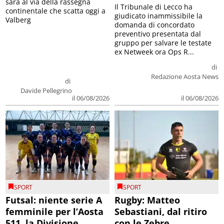
sarà al via della rassegna
Il Tribunale di Lecco ha
continentale che scatta oggi a
giudicato inammissibile la
Valberg
domanda di concordato
preventivo presentata dal
gruppo per salvare le testate
ex Netweek ora Ops R...
di
Redazione Aosta News
di
Davide Pellegrino
il 06/08/2026
il 06/08/2026
SPORT
SPORT
Futsal: niente serie A
Rugby: Matteo
femminile per l’Aosta
Sebastiani, dal ritiro
511, la Divisione
con le Zebre