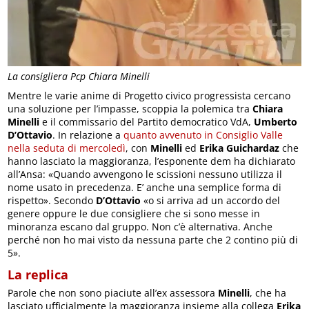
La consigliera Pcp Chiara Minelli
Mentre le varie anime di Progetto civico progressista cercano
una soluzione per l’impasse, scoppia la polemica tra
Chiara
Minelli
e il commissario del Partito democratico VdA,
Umberto
D’Ottavio
. In relazione a
quanto avvenuto in Consiglio Valle
nella seduta di mercoledì
, con
Minelli
ed
Erika Guichardaz
che
hanno lasciato la maggioranza, l’esponente dem ha dichiarato
all’Ansa: «Quando avvengono le scissioni nessuno utilizza il
nome usato in precedenza. E’ anche una semplice forma di
rispetto». Secondo
D’Ottavio
«o si arriva ad un accordo del
genere oppure le due consigliere che si sono messe in
minoranza escano dal gruppo. Non c’è alternativa. Anche
perché non ho mai visto da nessuna parte che 2 contino più di
5».
La replica
Parole che non sono piaciute all’ex assessora
Minelli
, che ha
lasciato ufficialmente la maggioranza insieme alla collega
Erika