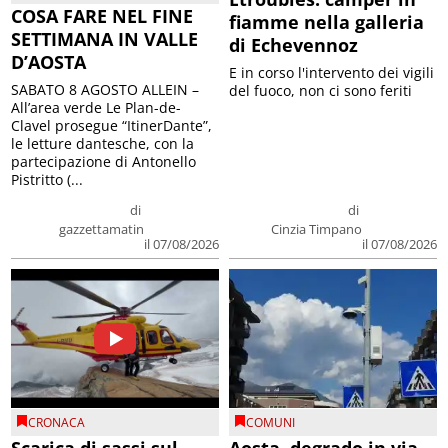
COSA FARE NEL FINE
fiamme nella galleria
SETTIMANA IN VALLE
di Echevennoz
D’AOSTA
E in corso l'intervento dei vigili
SABATO 8 AGOSTO ALLEIN –
del fuoco, non ci sono feriti
All’area verde Le Plan-de-
Clavel prosegue “ItinerDante”,
le letture dantesche, con la
partecipazione di Antonello
Pistritto (...
di
di
gazzettamatin
Cinzia Timpano
il 07/08/2026
il 07/08/2026
CRONACA
COMUNI
Scarica di sassi sul
Aosta, degrado in via