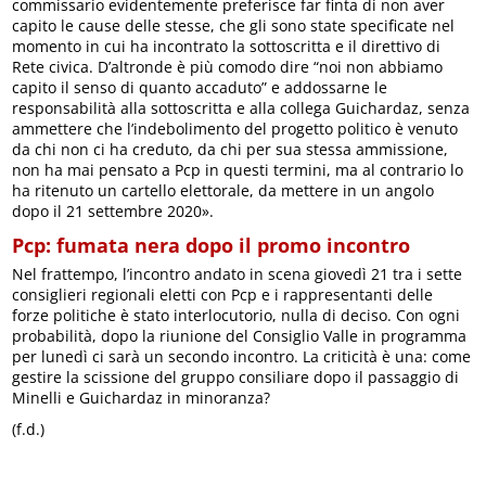
commissario evidentemente preferisce far finta di non aver
capito le cause delle stesse, che gli sono state specificate nel
momento in cui ha incontrato la sottoscritta e il direttivo di
Rete civica. D’altronde è più comodo dire “noi non abbiamo
capito il senso di quanto accaduto” e addossarne le
responsabilità alla sottoscritta e alla collega Guichardaz, senza
ammettere che l’indebolimento del progetto politico è venuto
da chi non ci ha creduto, da chi per sua stessa ammissione,
non ha mai pensato a Pcp in questi termini, ma al contrario lo
ha ritenuto un cartello elettorale, da mettere in un angolo
dopo il 21 settembre 2020».
Pcp: fumata nera dopo il promo incontro
Nel frattempo, l’incontro andato in scena giovedì 21 tra i sette
consiglieri regionali eletti con Pcp e i rappresentanti delle
forze politiche è stato interlocutorio, nulla di deciso. Con ogni
probabilità, dopo la riunione del Consiglio Valle in programma
per lunedì ci sarà un secondo incontro. La criticità è una: come
gestire la scissione del gruppo consiliare dopo il passaggio di
Minelli e Guichardaz in minoranza?
(f.d.)