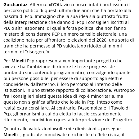
Guichardaz
. Afferma: «D’Ottavio conosce infatti pochissimo il
percorso politico di questi ultimi due anni che ha portato alla
nascita di Pcp. Immagino che la sua idea sia piuttosto frutto
della interpretazione che danno di Pcp i consiglieri iscritti al
PD, o altri esponenti di quella forza politica, che non fanno
mistero di considerare PCP un mero cartello elettorale, una
coalizione nata per affrontare le elezioni del 2020, una sorta di
tram che ha permesso al PD valdostano ridotto ai minimi
termini di “risorgere”».
Per
Minelli
Pcp rappresenta «un importante progetto che
aveva e ha l’ambizione di riunire le forze progressiste
puntando sui contenuti programmatici, coinvolgendo quante
più persone possibile, per essere di supporto agli eletti e
condividere, dall’esterno, il loro percorso all’interno delle
istituzioni, in uno stretto rapporto di collaborazione. Purtroppo
fra i consiglieri eletti questa idea di Pcp è minoritaria, ma
questo non significa affatto che lo sia in Pcp, inteso come
realtà extra consiliare. Al contrario, l’Assemblea e il Tavolo di
Pcp, gli organismi a cui da eletta io faccio costantemente
riferimento, condividono questa interpretazione del Progetto».
Quanto alle valutazioni «sulle mie dimissioni – prosegue
Minelli
-, giudicate immotivate e richieste da Rete civica, il