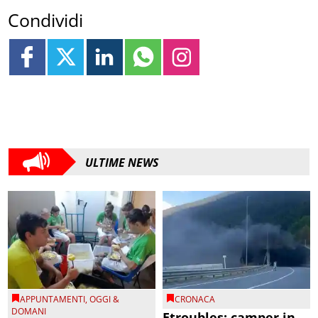
Condividi
ULTIME NEWS
APPUNTAMENTI
,
OGGI &
CRONACA
DOMANI
Etroubles: camper in