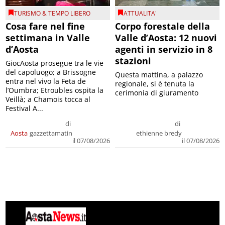
TURISMO & TEMPO LIBERO
ATTUALITA'
Cosa fare nel fine
Corpo forestale della
settimana in Valle
Valle d’Aosta: 12 nuovi
d’Aosta
agenti in servizio in 8
stazioni
GiocAosta prosegue tra le vie
del capoluogo; a Brissogne
Questa mattina, a palazzo
entra nel vivo la Feta de
regionale, si è tenuta la
l’Oumbra; Etroubles ospita la
cerimonia di giuramento
Veillà; a Chamois tocca al
Festival A...
di
di
Aosta
gazzettamatin
ethienne bredy
il 07/08/2026
il 07/08/2026