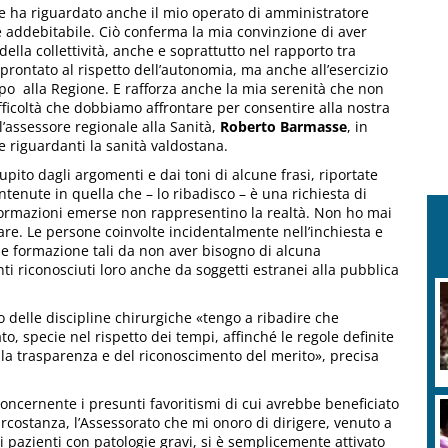
he ha riguardato anche il mio operato di amministratore
e addebitabile. Ciò conferma la mia convinzione di aver
della collettività, anche e soprattutto nel rapporto tra
prontato al rispetto dell’autonomia, ma anche all’esercizio
apo alla Regione. E rafforza anche la mia serenità che non
icoltà che dobbiamo affrontare per consentire alla nostra
’assessore regionale alla Sanità,
Roberto Barmasse
, in
ie riguardanti la sanità valdostana.
upito dagli argomenti e dai toni di alcune frasi, riportate
contenute in quella che – lo ribadisco – è una richiesta di
nformazioni emerse non rappresentino la realtà. Non ho mai
e. Le persone coinvolte incidentalmente nell’inchiesta e
à e formazione tali da non aver bisogno di alcuna
 riconosciuti loro anche da soggetti estranei alla pubblica
 delle discipline chirurgiche «tengo a ribadire che
o, specie nel rispetto dei tempi, affinché le regole definite
lla trasparenza e del riconoscimento del merito», precisa
ncernente i presunti favoritismi di cui avrebbe beneficiato
circostanza, l’Assessorato che mi onoro di dirigere, venuto a
i pazienti con patologie gravi, si è semplicemente attivato