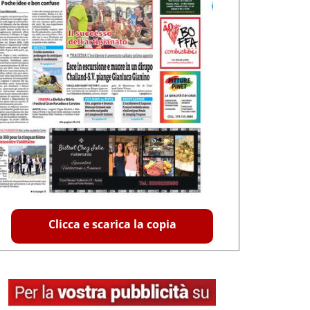
Clicca e scarica la copia