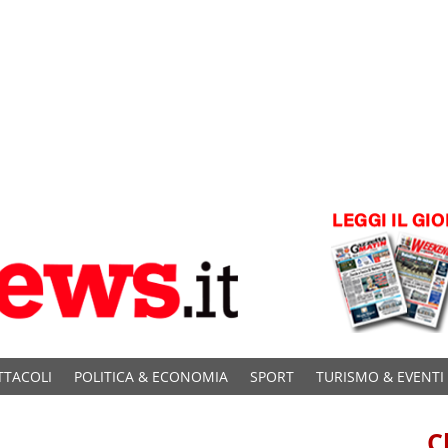
TTACOLI
POLITICA & ECONOMIA
SPORT
TURISMO & EVENTI
C