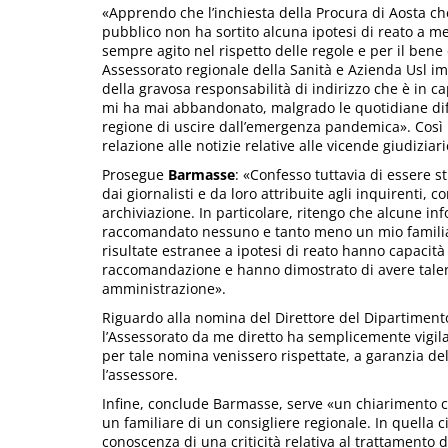
«Apprendo che l’inchiesta della Procura di Aosta c
pubblico non ha sortito alcuna ipotesi di reato a m
sempre agito nel rispetto delle regole e per il bene 
Assessorato regionale della Sanità e Azienda Usl im
della gravosa responsabilità di indirizzo che è in c
mi ha mai abbandonato, malgrado le quotidiane diff
regione di uscire dall’emergenza pandemica». Così l
relazione alle notizie relative alle vicende giudiziar
Prosegue
Barmasse
: «Confesso tuttavia di essere st
dai giornalisti e da loro attribuite agli inquirenti, 
archiviazione. In particolare, ritengo che alcune i
raccomandato nessuno e tanto meno un mio familiar
risultate estranee a ipotesi di reato hanno capacit
raccomandazione e hanno dimostrato di avere talenti
amministrazione».
Riguardo alla nomina del Direttore del Dipartimento
l’Assessorato da me diretto ha semplicemente vigilat
per tale nomina venissero rispettate, a garanzia de
l’assessore.
Infine, conclude Barmasse, serve «un chiarimento co
un familiare di un consigliere regionale. In quella 
conoscenza di una criticità relativa al trattamento d