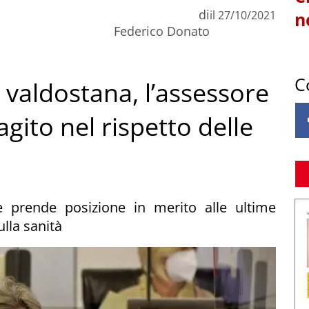
di
il
27/10/2021
n
Federico Donato
C
à valdostana, l’assessore
ito nel rispetto delle
ale prende posizione in merito alle ultime
ulla sanità