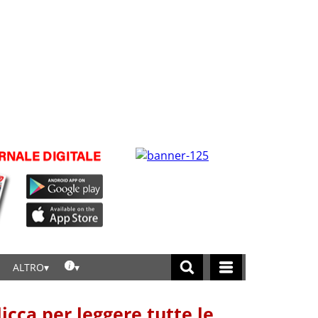
ALTRO
licca per leggere tutte le