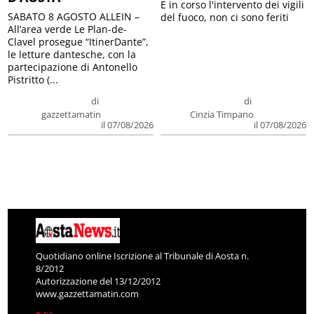
E in corso l'intervento dei vigili
SABATO 8 AGOSTO ALLEIN –
del fuoco, non ci sono feriti
All’area verde Le Plan-de-
Clavel prosegue “ItinerDante”,
le letture dantesche, con la
partecipazione di Antonello
Pistritto (...
di
di
gazzettamatin
Cinzia Timpano
il 07/08/2026
il 07/08/2026
Quotidiano online Iscrizione al Tribunale di Aosta n.
8/2012
Autorizzazione del 13/12/2012
www.gazzettamatin.com