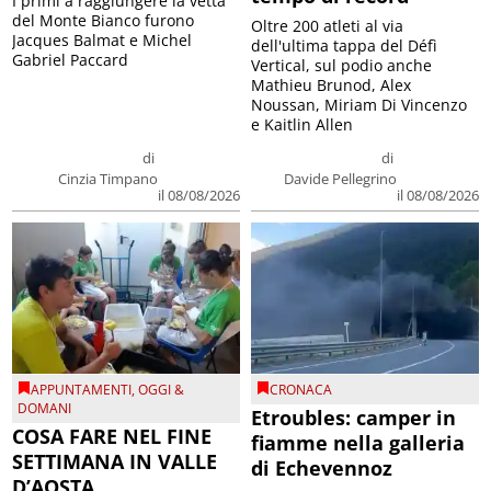
I primi a raggiungere la vetta
del Monte Bianco furono
Oltre 200 atleti al via
Jacques Balmat e Michel
dell'ultima tappa del Défì
Gabriel Paccard
Vertical, sul podio anche
Mathieu Brunod, Alex
Noussan, Miriam Di Vincenzo
e Kaitlin Allen
di
di
Cinzia Timpano
Davide Pellegrino
il 08/08/2026
il 08/08/2026
APPUNTAMENTI
,
OGGI &
CRONACA
DOMANI
Etroubles: camper in
COSA FARE NEL FINE
fiamme nella galleria
SETTIMANA IN VALLE
di Echevennoz
D’AOSTA