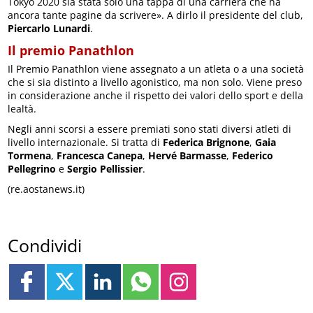
Tokyo 2020 sia stata solo una tappa di una carriera che ha
ancora tante pagine da scrivere». A dirlo il presidente del club,
Piercarlo Lunardi
.
Il premio Panathlon
Il Premio Panathlon viene assegnato a un atleta o a una società
che si sia distinto a livello agonistico, ma non solo. Viene preso
in considerazione anche il rispetto dei valori dello sport e della
lealtà.
Negli anni scorsi a essere premiati sono stati diversi atleti di
livello internazionale. Si tratta di
Federica Brignone
,
Gaia
Tormena
,
Francesca Canepa
,
Hervé Barmasse
,
Federico
Pellegrino
e
Sergio Pellissier
.
(re.aostanews.it)
Condividi