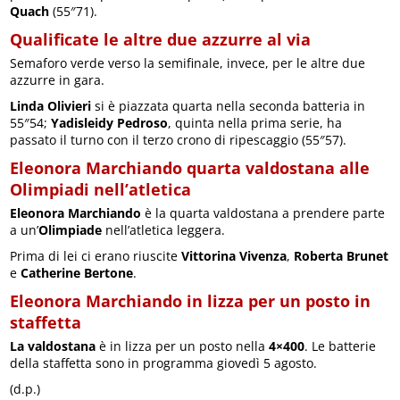
Quach
(55″71).
Qualificate le altre due azzurre al via
Semaforo verde verso la semifinale, invece, per le altre due
azzurre in gara.
Linda Olivieri
si è piazzata quarta nella seconda batteria in
55″54;
Yadisleidy Pedroso
, quinta nella prima serie, ha
passato il turno con il terzo crono di ripescaggio (55″57).
Eleonora Marchiando quarta valdostana alle
Olimpiadi nell’atletica
Eleonora Marchiando
è la quarta valdostana a prendere parte
a un’
Olimpiade
nell’atletica leggera.
Prima di lei ci erano riuscite
Vittorina Vivenza
,
Roberta Brunet
e
Catherine Bertone
.
Eleonora Marchiando in lizza per un posto in
staffetta
La valdostana
è in lizza per un posto nella
4×400
. Le batterie
della staffetta sono in programma giovedì 5 agosto.
(d.p.)