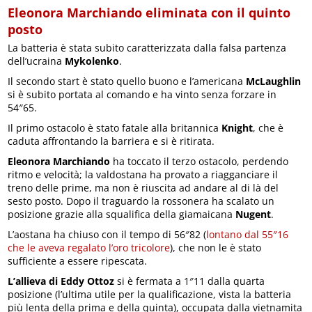
Eleonora Marchiando eliminata con il quinto
posto
La batteria è stata subito caratterizzata dalla falsa partenza
dell’ucraina
Mykolenko
.
Il secondo start è stato quello buono e l’americana
McLaughlin
si è subito portata al comando e ha vinto senza forzare in
54″65.
Il primo ostacolo è stato fatale alla britannica
Knight
, che è
caduta affrontando la barriera e si è ritirata.
Eleonora Marchiando
ha toccato il terzo ostacolo, perdendo
ritmo e velocità; la valdostana ha provato a riagganciare il
treno delle prime, ma non è riuscita ad andare al di là del
sesto posto. Dopo il traguardo la rossonera ha scalato un
posizione grazie alla squalifica della giamaicana
Nugent
.
L’aostana ha chiuso con il tempo di 56″82 (
lontano dal 55″16
che le aveva regalato l’oro tricolore
), che non le è stato
sufficiente a essere ripescata.
L’allieva di Eddy Ottoz
si è fermata a 1″11 dalla quarta
posizione (l’ultima utile per la qualificazione, vista la batteria
più lenta della prima e della quinta), occupata dalla vietnamita