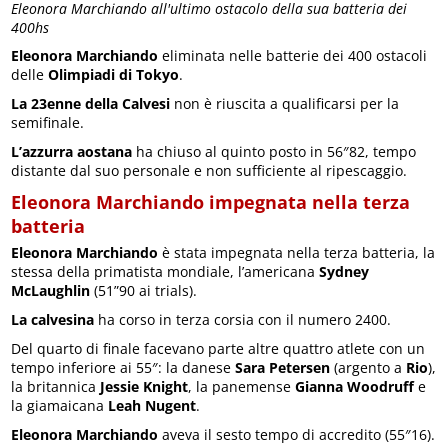
Eleonora Marchiando all'ultimo ostacolo della sua batteria dei
400hs
Eleonora Marchiando
eliminata nelle batterie dei 400 ostacoli
delle
Olimpiadi di Tokyo
.
La 23enne della Calvesi
non è riuscita a qualificarsi per la
semifinale.
L’azzurra aostana
ha chiuso al quinto posto in 56″82, tempo
distante dal suo personale e non sufficiente al ripescaggio.
Eleonora Marchiando impegnata nella terza
batteria
Eleonora Marchiando
è stata impegnata nella terza batteria, la
stessa della primatista mondiale, l’americana
Sydney
McLaughlin
(51”90 ai trials).
La calvesina
ha corso in terza corsia con il numero 2400.
Del quarto di finale facevano parte altre quattro atlete con un
tempo inferiore ai 55″: la danese
Sara Petersen
(argento a
Rio
),
la britannica
Jessie Knight
, la panemense
Gianna Woodruff
e
la giamaicana
Leah Nugent
.
Eleonora Marchiando
aveva il sesto tempo di accredito (55″16).