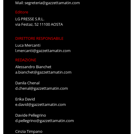
Mail:
segreteria@gazzettamatin.com
Editore
LG PRESSE S.R.L.
via Festaz, 52 11100 AOSTA
DIRETTORE RESPONSABILE
Luca Mercanti
l.mercanti@gazzettamatin.com
REDAZIONE
Alessandro Bianchet
a.bianchet@gazzettamatin.com
Danila Chenal
d.chenal@gazzettamatin.com
Erika David
e.david@gazzettamatin.com
Davide Pellegrino
d.pellegrino@gazzettamatin.com
Cinzia Timpano