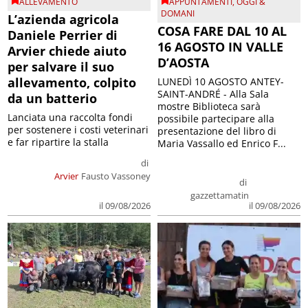
ALLEVAMENTO
APPUNTAMENTI
,
OGGI &
DOMANI
L’azienda agricola
COSA FARE DAL 10 AL
Daniele Perrier di
16 AGOSTO IN VALLE
Arvier chiede aiuto
D’AOSTA
per salvare il suo
allevamento, colpito
LUNEDÌ 10 AGOSTO ANTEY-
SAINT-ANDRÉ - Alla Sala
da un batterio
mostre Biblioteca sarà
Lanciata una raccolta fondi
possibile partecipare alla
per sostenere i costi veterinari
presentazione del libro di
e far ripartire la stalla
Maria Vassallo ed Enrico F...
di
Arvier
Fausto Vassoney
di
gazzettamatin
il 09/08/2026
il 09/08/2026