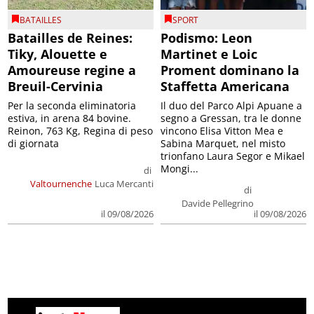
BATAILLES
SPORT
Batailles de Reines:
Podismo: Leon
Tiky, Alouette e
Martinet e Loic
Amoureuse regine a
Proment dominano la
Breuil-Cervinia
Staffetta Americana
Per la seconda eliminatoria
Il duo del Parco Alpi Apuane a
estiva, in arena 84 bovine.
segno a Gressan, tra le donne
Reinon, 763 Kg, Regina di peso
vincono Elisa Vitton Mea e
di giornata
Sabina Marquet, nel misto
trionfano Laura Segor e Mikael
Mongi...
di
Valtournenche
Luca Mercanti
di
Davide Pellegrino
il 09/08/2026
il 09/08/2026