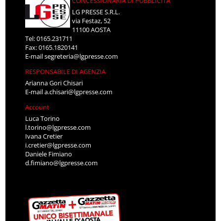
CONCESSIONARIA DI PUBBLICITÀ
LG PRESSE S.R.L.
via Festaz, 52
11100 AOSTA
Tel: 0165.231711
Fax: 0165.1820141
E-mail
segreteria@lgpresse.com
RESPONSABILE DI AGENZIA
Arianna Gori Chisari
E-mail
a.chisari@lgpresse.com
Account
Luca Torino
l.torino@lgpresse.com
Ivana Cretier
i.cretier@lgpresse.com
Daniele Fimiano
d.fimiano@lgpresse.com