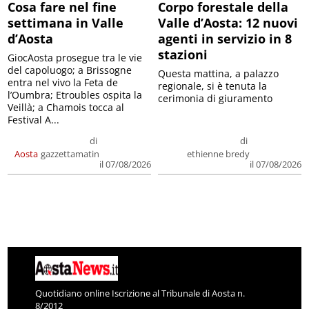
Cosa fare nel fine
Corpo forestale della
settimana in Valle
Valle d’Aosta: 12 nuovi
d’Aosta
agenti in servizio in 8
stazioni
GiocAosta prosegue tra le vie
del capoluogo; a Brissogne
Questa mattina, a palazzo
entra nel vivo la Feta de
regionale, si è tenuta la
l’Oumbra; Etroubles ospita la
cerimonia di giuramento
Veillà; a Chamois tocca al
Festival A...
di
di
Aosta
gazzettamatin
ethienne bredy
il 07/08/2026
il 07/08/2026
Quotidiano online Iscrizione al Tribunale di Aosta n.
8/2012