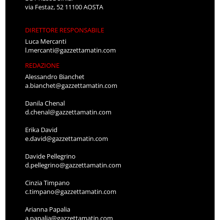
via Festaz, 52 11100 AOSTA
DIRETTORE RESPONSABILE
Luca Mercanti
l.mercanti@gazzettamatin.com
REDAZIONE
Alessandro Bianchet
a.bianchet@gazzettamatin.com
Danila Chenal
d.chenal@gazzettamatin.com
Erika David
e.david@gazzettamatin.com
Davide Pellegrino
d.pellegrino@gazzettamatin.com
Cinzia Timpano
c.timpano@gazzettamatin.com
Arianna Papalia
a.papalia@gazzettamatin.com