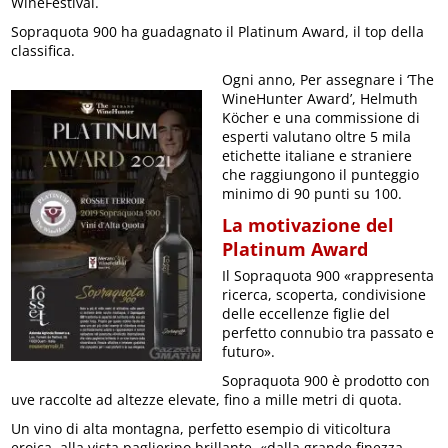
WineFestival.
Sopraquota 900 ha guadagnato il Platinum Award, il top della
classifica.
Ogni anno, Per assegnare i ‘The
WineHunter Award’, Helmuth
Köcher e una commissione di
esperti valutano oltre 5 mila
etichette italiane e straniere
che raggiungono il punteggio
minimo di 90 punti su 100.
La motivazione del
Platinum Award
Il Sopraquota 900 «rappresenta
ricerca, scoperta, condivisione
delle eccellenze figlie del
perfetto connubio tra passato e
futuro».
Sopraquota 900 è prodotto con
uve raccolte ad altezze elevate, fino a mille metri di quota.
Un vino di alta montagna, perfetto esempio di viticoltura
eroica, alla vista paglierino brillante, «dalla grande finezza