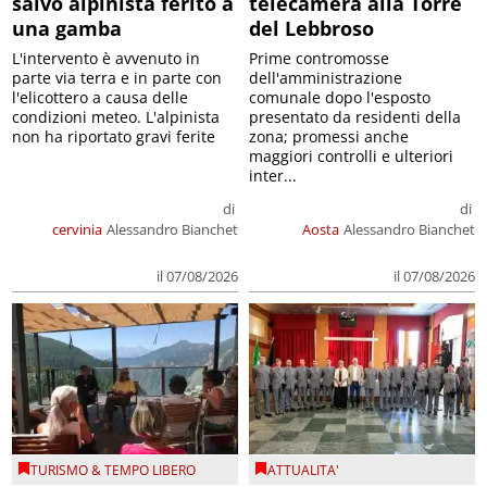
salvo alpinista ferito a
telecamera alla Torre
una gamba
del Lebbroso
L'intervento è avvenuto in
Prime contromosse
parte via terra e in parte con
dell'amministrazione
l'elicottero a causa delle
comunale dopo l'esposto
condizioni meteo. L'alpinista
presentato da residenti della
non ha riportato gravi ferite
zona; promessi anche
maggiori controlli e ulteriori
inter...
di
di
cervinia
Alessandro Bianchet
Aosta
Alessandro Bianchet
il 07/08/2026
il 07/08/2026
TURISMO & TEMPO LIBERO
ATTUALITA'