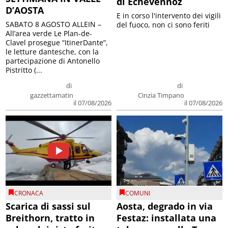
di Echevennoz
D’AOSTA
E in corso l'intervento dei vigili
SABATO 8 AGOSTO ALLEIN –
del fuoco, non ci sono feriti
All’area verde Le Plan-de-
Clavel prosegue “ItinerDante”,
le letture dantesche, con la
partecipazione di Antonello
Pistritto (...
di
di
gazzettamatin
Cinzia Timpano
il 07/08/2026
il 07/08/2026
CRONACA
COMUNI
Scarica di sassi sul
Aosta, degrado in via
Breithorn, tratto in
Festaz: installata una