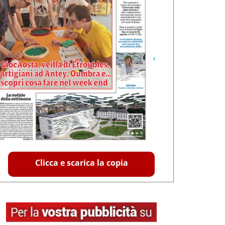
Clicca e scarica la copia