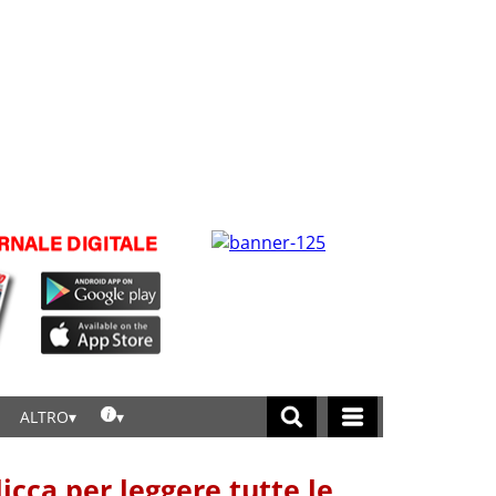
ALTRO
licca per leggere tutte le