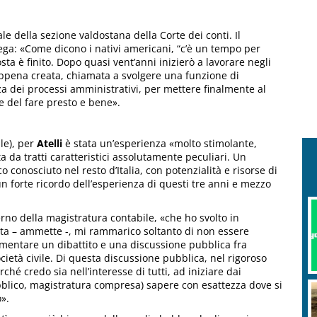
le della sezione valdostana della Corte dei conti. Il
piega: «Come dicono i nativi americani, “c’è un tempo per
sta è finito. Dopo quasi vent’anni inizierò a lavorare negli
 appena creata, chiamata a svolgere una funzione di
nza dei processi amministrativi, per mettere finalmente al
 e del fare presto e bene».
le), per
Atelli
è stata un’esperienza «molto stimolante,
 da tratti caratteristici assolutamente peculiari. Un
 conosciuto nel resto d’Italia, con potenzialità e risorse di
n forte ricordo dell’esperienza di questi tre anni e mezzo
no della magistratura contabile, «che ho svolto in
osta – ammette -, mi rammarico soltanto di non essere
alimentare un dibattito e una discussione pubblica fra
ocietà civile. Di questa discussione pubblica, nel rigoroso
rché credo sia nell’interesse di tutti, ad iniziare dai
 pubblico, magistratura compresa) sapere con esattezza dove si
o».