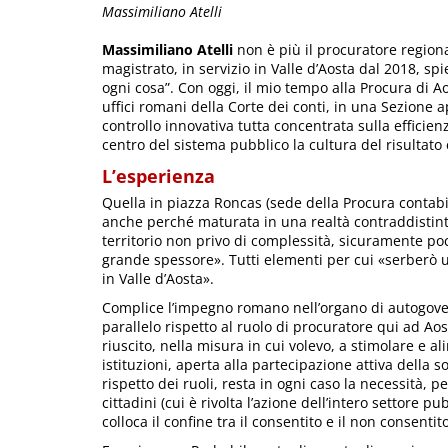
Massimiliano Atelli
Massimiliano Atelli
non è più il procuratore regiona
magistrato, in servizio in Valle d’Aosta dal 2018, s
ogni cosa”. Con oggi, il mio tempo alla Procura di Ao
uffici romani della Corte dei conti, in una Sezione
controllo innovativa tutta concentrata sulla efficie
centro del sistema pubblico la cultura del risultato
L’esperienza
Quella in piazza Roncas (sede della Procura contabi
anche perché maturata in una realtà contraddistinta
territorio non privo di complessità, sicuramente poco
grande spessore». Tutti elementi per cui «serberò u
in Valle d’Aosta».
Complice l’impegno romano nell’organo di autogover
parallelo rispetto al ruolo di procuratore qui ad A
riuscito, nella misura in cui volevo, a stimolare e 
istituzioni, aperta alla partecipazione attiva della s
rispetto dei ruoli, resta in ogni caso la necessità, pe
cittadini (cui è rivolta l’azione dell’intero settore
colloca il confine tra il consentito e il non consentit