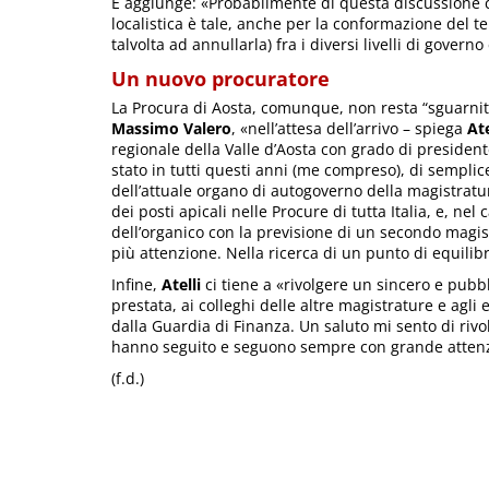
E aggiunge: «Probabilmente di questa discussione 
localistica è tale, anche per la conformazione del te
talvolta ad annullarla) fra i diversi livelli di governo
Un nuovo procuratore
La Procura di Aosta, comunque, non resta “sguarnita”.
Massimo Valero
, «nell’attesa dell’arrivo – spiega
Ate
regionale della Valle d’Aosta con grado di president
stato in tutti questi anni (me compreso), di semplice
dell’attuale organo di autogoverno della magistratur
dei posti apicali nelle Procure di tutta Italia, e, nel
dell’organico con la previsione di un secondo magi
più attenzione. Nella ricerca di un punto di equili
Infine,
Atelli
ci tiene a «rivolgere un sincero e pubb
prestata, ai colleghi delle altre magistrature e agli e
dalla Guardia di Finanza. Un saluto mi sento di riv
hanno seguito e seguono sempre con grande attenzion
(f.d.)