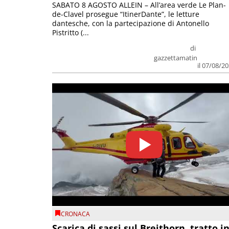
SABATO 8 AGOSTO ALLEIN – All’area verde Le Plan-
de-Clavel prosegue “ItinerDante”, le letture
dantesche, con la partecipazione di Antonello
Pistritto (...
di
gazzettamatin
il 07/08/2
CRONACA
Scarica di sassi sul Breithorn, tratto i