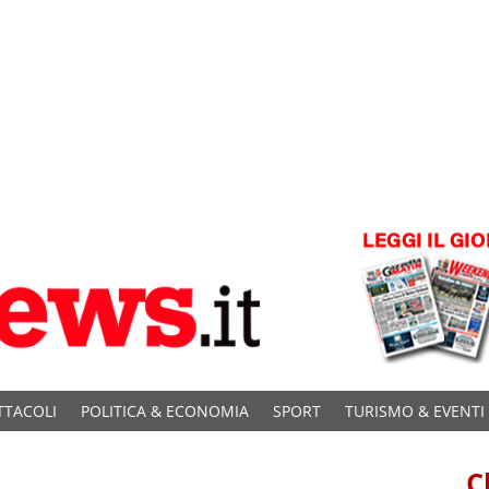
TTACOLI
POLITICA & ECONOMIA
SPORT
TURISMO & EVENTI
C