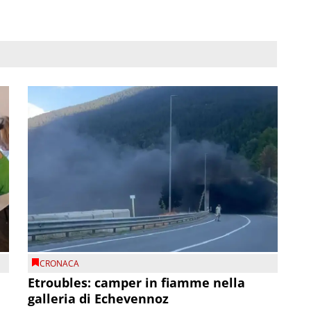
CRONACA
Etroubles: camper in fiamme nella
galleria di Echevennoz