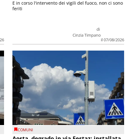
E in corso l'intervento dei vigili del fuoco, non ci sono
feriti
di
Cinzia Timpano
026
il 07/08/2026
COMUNI
n
Aosta, degrado in via Festaz: installata