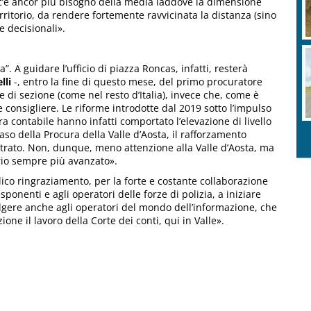
c’è ancor più bisogno della media laddove la dimensione
rritorio, da rendere fortemente ravvicinata la distanza (sino
 e decisionali».
 A guidare l’ufficio di piazza Roncas, infatti, resterà
lli
-, entro la fine di questo mese, del primo procuratore
e di sezione (come nel resto d’Italia), invece che, come è
 consigliere. Le riforme introdotte dal 2019 sotto l’impulso
a contabile hanno infatti comportato l’elevazione di livello
 caso della Procura della Valle d’Aosta, il rafforzamento
strato. Non, dunque, meno attenzione alla Valle d’Aosta, ma
brio sempre più avanzato».
lico ringraziamento, per la forte e costante collaborazione
sponenti e agli operatori delle forze di polizia, a iniziare
olgere anche agli operatori del mondo dell’informazione, che
e il lavoro della Corte dei conti, qui in Valle».