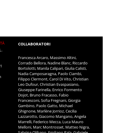
ITÀ
COLLABORATORI
L.
Francesca Arcaro, Massimo Altini,
Corrado Bellora, Nadine Blanc, Riccardo
11
Bortolotti, Manila Calipari, Giulia Calisti,
Nadia Camposaragna, Paolo Ciambi,
m
Filippo Clermont, Carol Di Vito, Christian
Leo Dufour, Christian Evaspasiano,
Giuseppe Farinella, Enrico Formento
Dojot, Bruno Fracasso, Fabio
Francesconi, Sofia Fregnani, Giorgia
Gambino, Paolo Gatto, Michael
Ghignone, Marlène Jorrioz, Cecilia
Lazzarotto, Giacomo Mangano, Angela
Marrelli, Federico Mecca, Luca Mauro
Melloni, Marc Montrosset, Matteo Nigra,
Sabrina Olibano, Emiliano Pala, Gabriele