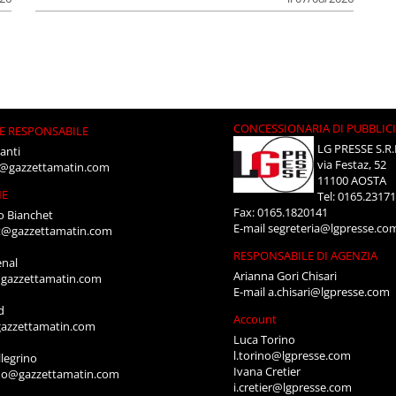
CONCESSIONARIA DI PUBBLIC
E RESPONSABILE
LG PRESSE S.R.
anti
via Festaz, 52
i@gazzettamatin.com
11100 AOSTA
NE
Tel: 0165.2317
Fax: 0165.1820141
o Bianchet
E-mail
segreteria@lgpresse.co
t@gazzettamatin.com
RESPONSABILE DI AGENZIA
enal
Arianna Gori Chisari
gazzettamatin.com
E-mail
a.chisari@lgpresse.com
d
Account
azzettamatin.com
Luca Torino
l.torino@lgpresse.com
legrino
Ivana Cretier
ino@gazzettamatin.com
i.cretier@lgpresse.com