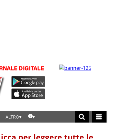
ALTRO
licca per leggere tutte le