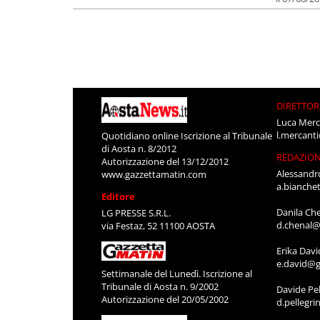
DIRETTOR
Luca Merc
l.mercant
Quotidiano online Iscrizione al Tribunale
di Aosta n. 8/2012
REDAZIO
Autorizzazione del 13/12/2012
Alessandr
www.gazzettamatin.com
a.bianche
Editore
Danila Ch
LG PRESSE S.R.L.
d.chenal@
via Festaz, 52 11100 AOSTA
Erika Davi
e.david@g
Settimanale del Lunedì. Iscrizione al
Tribunale di Aosta n. 9/2002
Davide Pel
Autorizzazione del 20/05/2002
d.pellegr