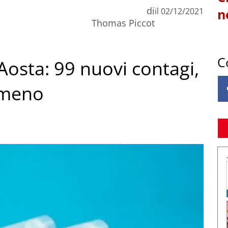
di
il
02/12/2021
n
Thomas Piccot
C
Aosta: 99 nuovi contagi,
 meno