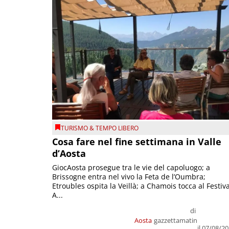
TURISMO & TEMPO LIBERO
Cosa fare nel fine settimana in Valle
d’Aosta
GiocAosta prosegue tra le vie del capoluogo; a
Brissogne entra nel vivo la Feta de l’Oumbra;
Etroubles ospita la Veillà; a Chamois tocca al Festiva
A...
di
Aosta
gazzettamatin
il 07/08/2