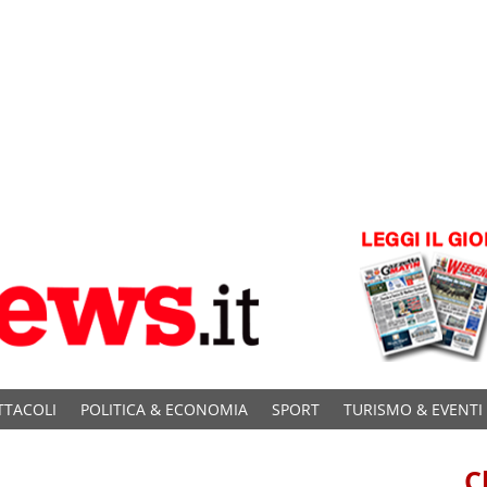
TTACOLI
POLITICA & ECONOMIA
SPORT
TURISMO & EVENTI
C