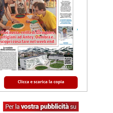
Clicca e scarica la copia