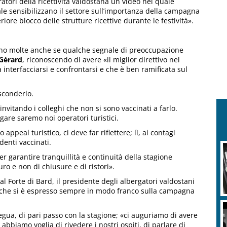
ratori della ricettività valdostana un video nel quale
le sensibilizzano il settore sull’importanza della campagna
ore blocco delle strutture ricettive durante le festività».
 sono molte anche se qualche segnale di preoccupazione
 Gérard
, riconoscendo di avere «il miglior direttivo nel
interfacciarsi e confrontarsi e che è ben ramificata sul
sconderlo.
vitando i colleghi che non si sono vaccinati a farlo.
gare saremo noi operatori turistici.
ppeal turistico, ci deve far riflettere; lì, ai contagi
denti vaccinati.
er garantire tranquillità e continuità della stagione
uro e non di chiusure e di ristori».
al Forte di Bard, il presidente degli albergatori valdostani
 che si è espresso sempre in modo franco sulla campagna
egua, di pari passo con la stagione; «ci auguriamo di avere
 abbiamo voglia di rivedere i nostri ospiti, di parlare di