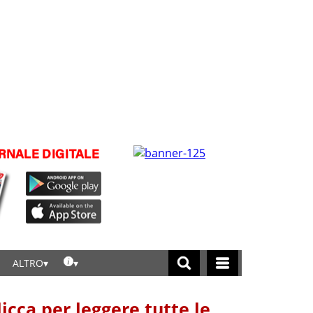
ALTRO
licca per leggere tutte le