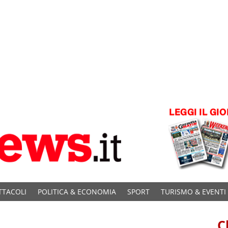
TTACOLI
POLITICA & ECONOMIA
SPORT
TURISMO & EVENTI
C