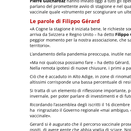
Pierre Guichardaz
hanno inviato oggi a tutti gli ope
parlano del promettente avvìo di stagione e nel qua
vaccinale quale «strumento per scongiurare un ulteri
Le parole di Filippo Gérard
«A Cogne la stagione è iniziata bene, le richieste
arriva da Svizzera e Regno Unito – ha detto
Filippo
peggior momento per la nostra associazione, che sa 
territorio».
L’andamento della pandemia preoccupa, inutile na
«Ma noi qualcosa possiamo fare – ha detto Gérard, in
Nella remota ipotesi di nuove chiusure, i primi a pa
Ciò che è accaduto in Alto Adige, in zone di rinomato a
altissimi corrisponde una bassa percentuale di resi
Si tratta di un elemento di riflessione importante, p
invernale, per poter parlare di investimenti e di fut
Ricordando l’assemblea degli iscritti il 16 dicembre 
ha ringraziato il Governo regionale «mai ambiguo,
vaccinale».
Gerard si è augurato che il percorso vaccinale pros
ospiti, di avere gente che abbia voglia di sciare. Noi