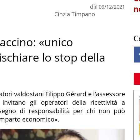
di
il
09/12/2021
n
Cinzia Timpano
C
vaccino: «unico
schiare lo stop della
atori valdostani Filippo Gérard e l'assessore
nvitano gli operatori della ricettività a
segno di responsabilità per chi non può
 comparto economico».