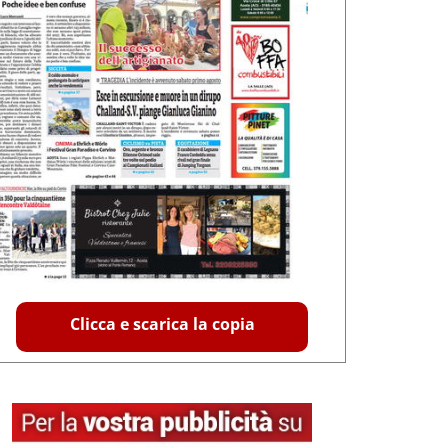
Clicca e scarica la copia