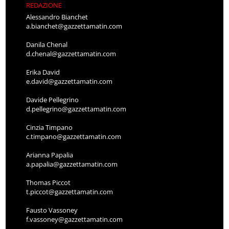
REDAZIONE
Alessandro Bianchet
a.bianchet@gazzettamatin.com
Danila Chenal
d.chenal@gazzettamatin.com
Erika David
e.david@gazzettamatin.com
Davide Pellegrino
d.pellegrino@gazzettamatin.com
Cinzia Timpano
c.timpano@gazzettamatin.com
Arianna Papalia
a.papalia@gazzettamatin.com
Thomas Piccot
t.piccot@gazzettamatin.com
Fausto Vassoney
f.vassoney@gazzettamatin.com