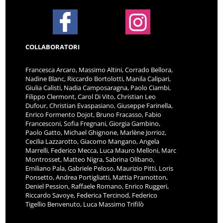
COLLABORATORI
Francesca Arcaro, Massimo Altini, Corrado Bellora,
Nadine Blanc, Riccardo Bortolotti, Manila Calipari,
Giulia Calisti, Nadia Camposaragna, Paolo Ciambi,
Filippo Clermont, Carol Di Vito, Christian Leo
Dufour, Christian Evaspasiano, Giuseppe Farinella,
Enrico Formento Dojot, Bruno Fracasso, Fabio
Francesconi, Sofia Fregnani, Giorgia Gambino,
Paolo Gatto, Michael Ghignone, Marlène Jorrioz,
Cecilia Lazzarotto, Giacomo Mangano, Angela
Marrelli, Federico Mecca, Luca Mauro Melloni, Marc
Montrosset, Matteo Nigra, Sabrina Olibano,
Emiliano Pala, Gabriele Peloso, Maurizio Pitti, Loris
Ponsetto, Andrea Portigliatti, Mattia Pramotton,
Deniel Pession, Raffaele Romano, Enrico Ruggeri,
Riccardo Savoye, Federica Tercinod, Federico
Tigellio Benvenuto, Luca Massimo Trifilò