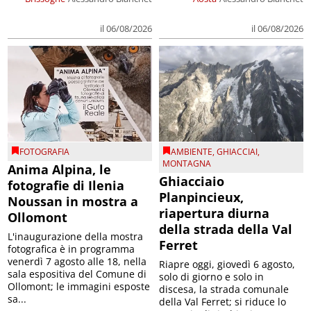
il 06/08/2026
il 06/08/2026
FOTOGRAFIA
AMBIENTE
,
GHIACCIAI
,
MONTAGNA
Anima Alpina, le
Ghiacciaio
fotografie di Ilenia
Planpincieux,
Noussan in mostra a
riapertura diurna
Ollomont
della strada della Val
L'inaugurazione della mostra
Ferret
fotografica è in programma
venerdì 7 agosto alle 18, nella
Riapre oggi, giovedì 6 agosto,
sala espositiva del Comune di
solo di giorno e solo in
Ollomont; le immagini esposte
discesa, la strada comunale
sa...
della Val Ferret; si riduce lo