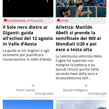
ASTRONOMIA
,
ATTUALITA'
SPORT
Il Sole nero dietro ai
Atletica: Matilde
Giganti: guida
Abelli si prende la
all’eclissi del 12 agosto
semifinale dei 400 ai
in Valle d’Aosta
Mondiali U20 e poi
esce a testa alta
La guida ai siti migliori e agli
strumenti per pianificare
La talentuosa velocista della
l'osservazione in Valle d'Aosta
Cogne ha superato con
margine la batteria e ha
quindi chiuso quinta nella
seconda heat della sera e
diciassettesima nell...
di
di
Paolo Ciambi
Davide Pellegrino
il 07/08/2026
il 07/08/2026