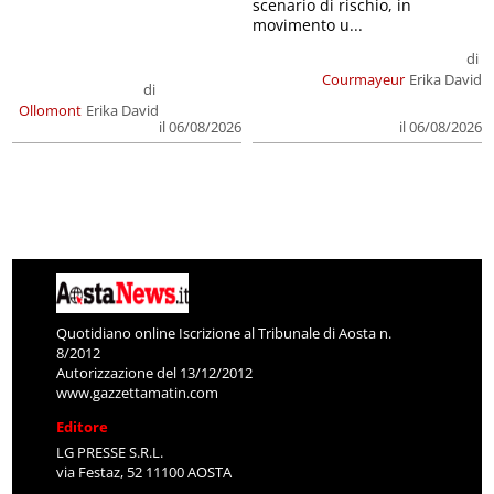
scenario di rischio, in
movimento u...
di
Courmayeur
Erika David
di
Ollomont
Erika David
il 06/08/2026
il 06/08/2026
Quotidiano online Iscrizione al Tribunale di Aosta n.
8/2012
Autorizzazione del 13/12/2012
www.gazzettamatin.com
Editore
LG PRESSE S.R.L.
via Festaz, 52 11100 AOSTA