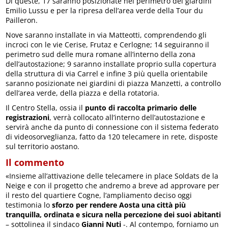
Di queste, 17 saranno posizionate nel perimetro dei giardini
Emilio Lussu e per la ripresa dell’area verde della Tour du
Pailleron.
Nove saranno installate in via Matteotti, comprendendo gli
incroci con le vie Cerise, Frutaz e Cerlogne; 14 seguiranno il
perimetro sud delle mura romane all’interno della zona
dell’autostazione; 9 saranno installate proprio sulla copertura
della struttura di via Carrel e infine 3 più quella orientabile
saranno posizionate nei giardini di piazza Manzetti, a controllo
dell’area verde, della piazza e della rotatoria.
Il Centro Stella, ossia il
punto di raccolta primario delle
registrazioni
, verrà collocato all’interno dell’autostazione e
servirà anche da punto di connessione con il sistema federato
di videosorveglianza, fatto da 120 telecamere in rete, disposte
sul territorio aostano.
Il commento
«Insieme all’attivazione delle telecamere in place Soldats de la
Neige e con il progetto che andremo a breve ad approvare per
il resto del quartiere Cogne, l’ampliamento deciso oggi
testimonia lo
sforzo per rendere Aosta una città più
tranquilla, ordinata e sicura nella percezione dei suoi abitanti
– sottolinea il sindaco
Gianni Nuti
-. Al contempo, forniamo un