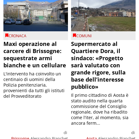
CRONACA
COMUNI
Maxi operazione al
Supermercato al
carcere di Brissogne:
Quartiere Dora, il
sequestrate armi
sindaco: «Progetto
bianche e un cellulare
sarà valutato con
grande rigore, sulla
L'intervento ha coinvolto un
base dell’interesse
centinaio di uomini della
Polizia penitenziaria,
pubblico»
provenienti da tutti gli istituti
Il primo cittadino di Aosta è
del Provveditorato
stato audito nella quarta
commissione del Consiglio
regionale, dove ha ribadito
come l'iter, al momento, sia
ancora ferm...
di
di
Brissogne
Alessandro Bianchet
Aosta
Alessandro Bianchet