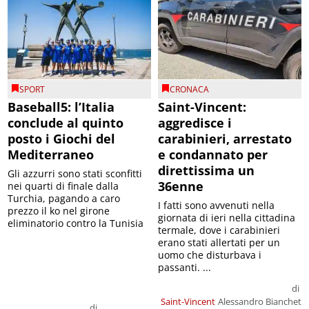
SPORT
CRONACA
Baseball5: l’Italia
Saint-Vincent:
conclude al quinto
aggredisce i
posto i Giochi del
carabinieri, arrestato
Mediterraneo
e condannato per
direttissima un
Gli azzurri sono stati sconfitti
36enne
nei quarti di finale dalla
Turchia, pagando a caro
I fatti sono avvenuti nella
prezzo il ko nel girone
giornata di ieri nella cittadina
eliminatorio contro la Tunisia
termale, dove i carabinieri
erano stati allertati per un
uomo che disturbava i
passanti. ...
di
Saint-Vincent
Alessandro Bianchet
di