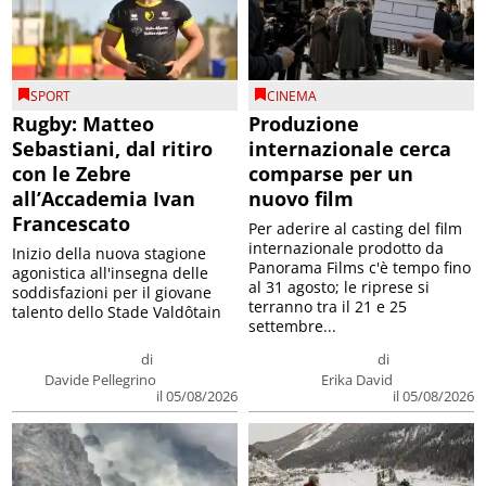
SPORT
CINEMA
Rugby: Matteo
Produzione
Sebastiani, dal ritiro
internazionale cerca
con le Zebre
comparse per un
all’Accademia Ivan
nuovo film
Francescato
Per aderire al casting del film
internazionale prodotto da
Inizio della nuova stagione
Panorama Films c'è tempo fino
agonistica all'insegna delle
al 31 agosto; le riprese si
soddisfazioni per il giovane
terranno tra il 21 e 25
talento dello Stade Valdôtain
settembre...
di
di
Davide Pellegrino
Erika David
il 05/08/2026
il 05/08/2026