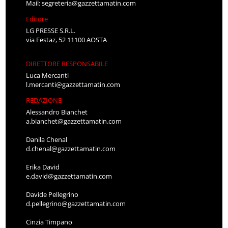
Mail:
segreteria@gazzettamatin.com
Editore
LG PRESSE S.R.L.
via Festaz, 52 11100 AOSTA
DIRETTORE RESPONSABILE
Luca Mercanti
l.mercanti@gazzettamatin.com
REDAZIONE
Alessandro Bianchet
a.bianchet@gazzettamatin.com
Danila Chenal
d.chenal@gazzettamatin.com
Erika David
e.david@gazzettamatin.com
Davide Pellegrino
d.pellegrino@gazzettamatin.com
Cinzia Timpano