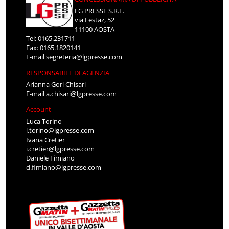
LG PRESSE S.R.L.
via Festaz, 52
11100 AOSTA
Tel: 0165.231711
Fax: 0165.1820141
E-mail
segreteria@lgpresse.com
RESPONSABILE DI AGENZIA
Arianna Gori Chisari
E-mail
a.chisari@lgpresse.com
Account
Luca Torino
l.torino@lgpresse.com
Ivana Cretier
i.cretier@lgpresse.com
Daniele Fimiano
d.fimiano@lgpresse.com