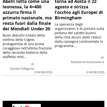
Abelli lotta come una
torna ad Aosta il 22
leonessa, la 4×400
agosto e strizza
azzurra firma il
l’occhio agli Europei di
primato nazionale, ma
Birmingham
resta fuori dalla finale
La speranza degli
dei Mondiali Under 20
organizzatori è di portare sulla
pedana del salotto buono
Buon debutto iridato della
della città alcuni atleti reduci
stellina della Cogne,
dalla rassegna continentale in
protagonista di una prova
programma ...
coraggiosa nell'ultima frazione
della seconda batteria della
staffetta mist...
di
Redazione Aostanews.it
di
Davide Pellegrino
il 06/08/2026
il 06/08/2026