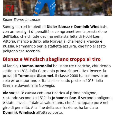
Didier Bionaz in azione
Sono gli errori in piedi di
Didier Bionaz
e
Dominik Windisch
,
con annessi giri di penalità, a compromettere la prestazione
dell’Italia, che chiude decima nella staffetta di Hockfilzen.
Vittoria, manco a dirlo, alla Norvegia, che regola Francia e
Russia. Rammarico per la staffetta azzurra, che fino al sesto
poligono era seconda.
Bionaz e Windisch sbagliano troppo al tiro
Al lancio,
Thomas Bormolini
ha usato tre ricariche, chiudendo
settimo a 18″8 dalla Germania prima. Superlativa, invece, la
prova di
Tommaso Giacomel
. Il classe 2000 ha commesso un
solo errore, portando l’Italia al secondo posto, a 10″5 dalla
Svezia e davanti alla Norvegia.
Bionaz
se l’è cavata con una ricarica al primo poligono,
restando secondo a 15″2 da
Johannes Boe
. Il secondo poligono
è stato, invece, fatale al valdostano, che è incappato pure nel
giro di penalità. Alla fine della sua frazione, ha lanciato
Dominik Windisch
all’ottavo posto.