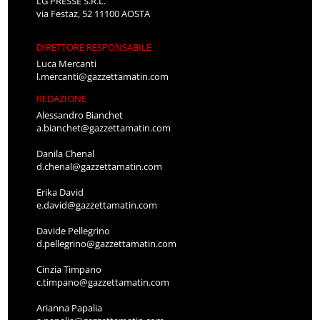
LG PRESSE S.R.L.
via Festaz, 52 11100 AOSTA
DIRETTORE RESPONSABILE
Luca Mercanti
l.mercanti@gazzettamatin.com
REDAZIONE
Alessandro Bianchet
a.bianchet@gazzettamatin.com
Danila Chenal
d.chenal@gazzettamatin.com
Erika David
e.david@gazzettamatin.com
Davide Pellegrino
d.pellegrino@gazzettamatin.com
Cinzia Timpano
c.timpano@gazzettamatin.com
Arianna Papalia