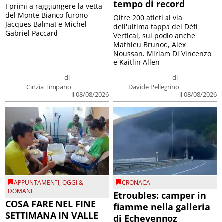
tempo di record
I primi a raggiungere la vetta
del Monte Bianco furono
Oltre 200 atleti al via
Jacques Balmat e Michel
dell'ultima tappa del Défì
Gabriel Paccard
Vertical, sul podio anche
Mathieu Brunod, Alex
Noussan, Miriam Di Vincenzo
e Kaitlin Allen
di
di
Cinzia Timpano
Davide Pellegrino
il 08/08/2026
il 08/08/2026
APPUNTAMENTI
,
OGGI &
CRONACA
DOMANI
Etroubles: camper in
COSA FARE NEL FINE
fiamme nella galleria
SETTIMANA IN VALLE
di Echevennoz