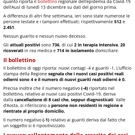
quanto riporta il
bollettino
regionale dell’epidemia da Covid-19
dell’Ausl di lunedì 13 dicembre su dati del giorno prima.
A differenza di altri fine settimana, ieri sono state numerose le
persone testate e i tamponi effettuati; rispettivamente
512
e
2.451
.
Nessun guarito e nessun nuovo decesso.
Gli
attuali positivi
sono
736
, di cui
2 in terapia intensiva
,
20
ricoverati
in rea medica e
714 in isolamento
domiciliare.
Il bollettino
Il bollettino di oggi riporta: nuovi contagi -4 e guariti -1. L’ufficio
stampa della Regione
segnala che i nuovi casi positivi reali
odierni sono 4
e il numero di
nuovi guariti reali odierni è 0
.
Precisa inoltre che il numero negativo
(-4)
riportato nel
bollettino, relativo ai nuovi casi positivi Covid-19, deriva
dalla
cancellazione di 8 casi che, seppur diagnosticati
Valle
d’Aosta, si riferiscono a
persone non residenti in regione e
rientrate al proprio domicilio.
Il numero negativo
(-1)
relativo ai guariti deriva dal fatto che
un soggetto si è ripositivizzato.
Lavevaz: rallentamento della crescita dei casi