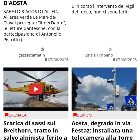
D’AOSTA
E in corso l'intervento dei vigili
SABATO 8 AGOSTO ALLEIN –
del fuoco, non ci sono feriti
All’area verde Le Plan-de-
Clavel prosegue “ItinerDante”,
le letture dantesche, con la
partecipazione di Antonello
Pistritto (...
di
di
gazzettamatin
Cinzia Timpano
il 07/08/2026
il 07/08/2026
CRONACA
COMUNI
Scarica di sassi sul
Aosta, degrado in via
Breithorn, tratto in
Festaz: installata una
salvo alpinista ferito a
telecamera alla Torre