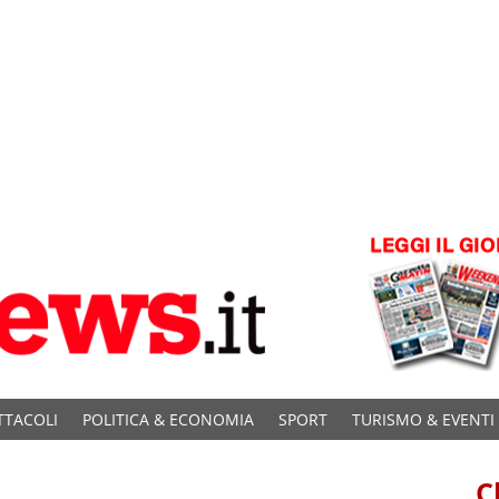
TTACOLI
POLITICA & ECONOMIA
SPORT
TURISMO & EVENTI
C