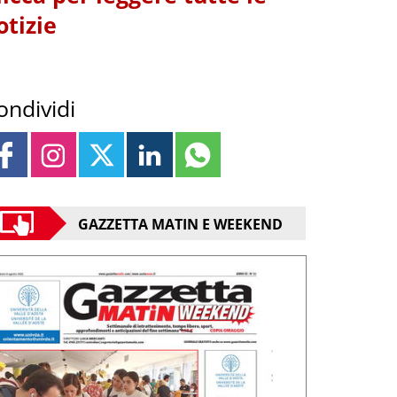
otizie
ondividi
GAZZETTA MATIN E WEEKEND