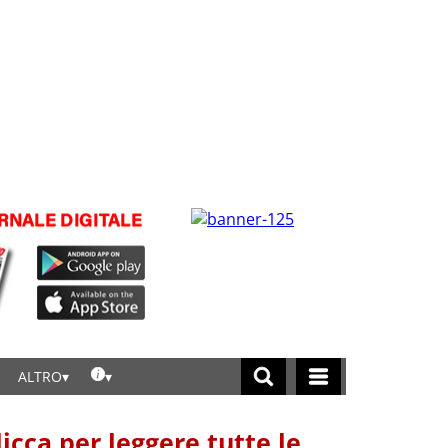
ALTRO
licca per leggere tutte le