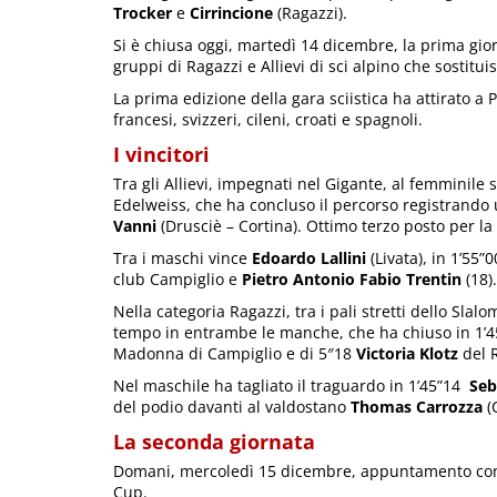
Trocker
e
Cirrincione
(Ragazzi).
Si è chiusa oggi, martedì 14 dicembre, la prima gio
gruppi di Ragazzi e Allievi di sci alpino che sostit
La prima edizione della gara sciistica ha attirato a 
francesi, svizzeri, cileni, croati e spagnoli.
I vincitori
Tra gli Allievi, impegnati nel Gigante, al femminile
Edelweiss, che ha concluso il percorso registrando
Vanni
(Drusciè – Cortina). Ottimo terzo posto per l
Tra i maschi vince
Edoardo Lallini
(Livata), in 1’55
club Campiglio e
Pietro Antonio Fabio Trentin
(18).
Nella categoria Ragazzi, tra i pali stretti dello Slalo
tempo in entrambe le manche, che ha chiuso in 1’4
Madonna di Campiglio e di 5″18
Victoria Klotz
del R
Nel maschile ha tagliato il traguardo in 1’45”14
Seb
del podio davanti al valdostano
Thomas Carrozza
(
La seconda giornata
Domani, mercoledì 15 dicembre, appuntamento con l
Cup.