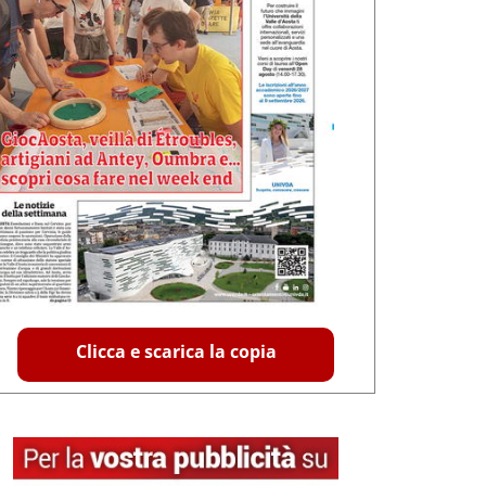
Clicca e scarica la copia