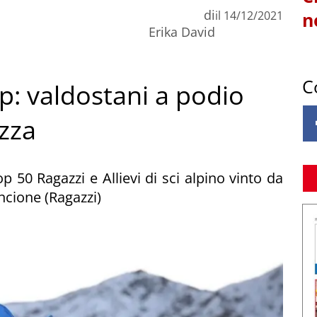
di
il
14/12/2021
n
Erika David
C
p: valdostani a podio
zza
op 50 Ragazzi e Allievi di sci alpino vinto da
rincione (Ragazzi)