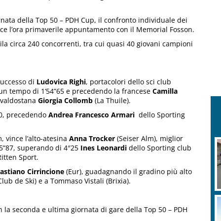
rnata della Top 50 – PDH Cup, il confronto individuale dei
uisce l’ora primaverile appuntamento con il Memorial Fosson.
Pila circa 240 concorrenti, tra cui quasi 40 giovani campioni
 successo di
Ludovica Righi
, portacolori dello sci club
 un tempo di 1’54”65 e precedendo la francese
Camilla
a valdostana
Giorgia Collomb
(La Thuile).
”00, precedendo
Andrea Francesco Armari
dello Sporting
m, vince l’alto-atesina
Anna Trocker
(Seiser Alm), miglior
5”87, superando di 4″25
Ines Leonardi
dello Sporting club
itten Sport.
astiano Cirrincione
(Eur), guadagnando il gradino più alto
Club de Ski) e a Tommaso Vistali (Brixia).
a seconda e ultima giornata di gare della Top 50 – PDH