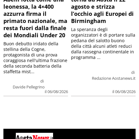
leonessa, la 4×400
agosto e strizza
azzurra firma il
l’occhio agli Europei di
primato nazionale, ma
Birmingham
resta fuori dalla finale
La speranza degli
dei Mondiali Under 20
organizzatori è di portare sulla
pedana del salotto buono
Buon debutto iridato della
della città alcuni atleti reduci
stellina della Cogne,
dalla rassegna continentale in
protagonista di una prova
programma ...
coraggiosa nell'ultima frazione
della seconda batteria della
staffetta mist...
di
Redazione Aostanews.it
di
Davide Pellegrino
il 06/08/2026
il 06/08/2026