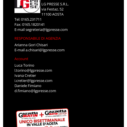
LG PRESSE S.R.L.
via Festaz, 52
11100 AOSTA
Tel: 0165.231711
Fax: 0165.1820141
E-mail
segreteria@lgpresse.com
RESPONSABILE DI AGENZIA
Arianna Gori Chisari
E-mail
a.chisari@lgpresse.com
Account
Luca Torino
l.torino@lgpresse.com
Ivana Cretier
i.cretier@lgpresse.com
Daniele Fimiano
d.fimiano@lgpresse.com