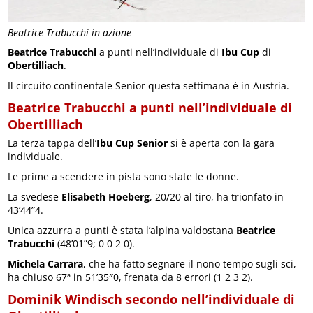
Beatrice Trabucchi in azione
Beatrice Trabucchi
a punti nell’individuale di
Ibu Cup
di
Obertilliach
.
Il circuito continentale Senior questa settimana è in Austria.
Beatrice Trabucchi a punti nell’individuale di
Obertilliach
La terza tappa dell’
Ibu Cup Senior
si è aperta con la gara
individuale.
Le prime a scendere in pista sono state le donne.
La svedese
Elisabeth Hoeberg
, 20/20 al tiro, ha trionfato in
43’44”4.
Unica azzurra a punti è stata l’alpina valdostana
Beatrice
Trabucchi
(48’01”9; 0 0 2 0).
Michela Carrara
, che ha fatto segnare il nono tempo sugli sci,
ha chiuso 67ª in 51’35″0, frenata da 8 errori (1 2 3 2).
Dominik Windisch secondo nell’individuale di