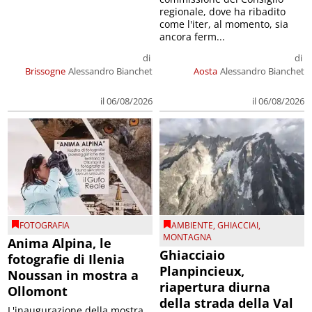
regionale, dove ha ribadito
come l'iter, al momento, sia
ancora ferm...
di
di
Brissogne
Alessandro Bianchet
Aosta
Alessandro Bianchet
il 06/08/2026
il 06/08/2026
FOTOGRAFIA
AMBIENTE
,
GHIACCIAI
,
MONTAGNA
Anima Alpina, le
Ghiacciaio
fotografie di Ilenia
Planpincieux,
Noussan in mostra a
riapertura diurna
Ollomont
della strada della Val
L'inaugurazione della mostra