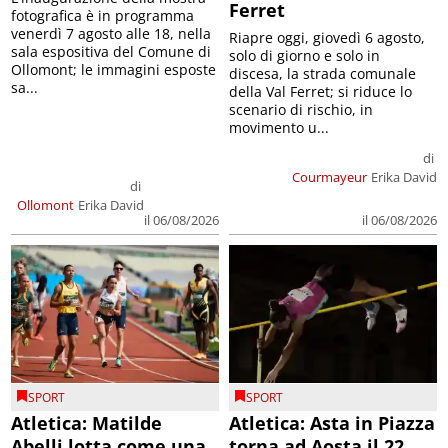
Ferret
fotografica è in programma
venerdì 7 agosto alle 18, nella
Riapre oggi, giovedì 6 agosto,
sala espositiva del Comune di
solo di giorno e solo in
Ollomont; le immagini esposte
discesa, la strada comunale
sa...
della Val Ferret; si riduce lo
scenario di rischio, in
movimento u...
di
Courmayeur
Erika David
di
Ollomont
Erika David
il 06/08/2026
il 06/08/2026
SPORT
SPORT
Atletica: Matilde
Atletica: Asta in Piazza
Abelli lotta come una
torna ad Aosta il 22