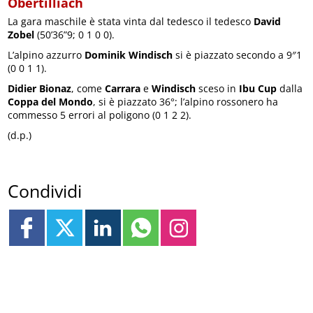
Obertilliach
La gara maschile è stata vinta dal tedesco il tedesco
David
Zobel
(50’36”9; 0 1 0 0).
L’alpino azzurro
Dominik Windisch
si è piazzato secondo a 9″1
(0 0 1 1).
Didier Bionaz
, come
Carrara
e
Windisch
sceso in
Ibu Cup
dalla
Coppa del Mondo
, si è piazzato 36°; l’alpino rossonero ha
commesso 5 errori al poligono (0 1 2 2).
(d.p.)
Condividi