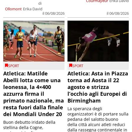
Courmayeur
Erika David
di
Ollomont
Erika David
il 06/08/2026
il 06/08/2026
SPORT
SPORT
Atletica: Matilde
Atletica: Asta in Piazza
Abelli lotta come una
torna ad Aosta il 22
leonessa, la 4×400
agosto e strizza
azzurra firma il
l’occhio agli Europei di
primato nazionale, ma
Birmingham
resta fuori dalla finale
La speranza degli
dei Mondiali Under 20
organizzatori è di portare sulla
pedana del salotto buono
Buon debutto iridato della
della città alcuni atleti reduci
stellina della Cogne,
dalla rassegna continentale in