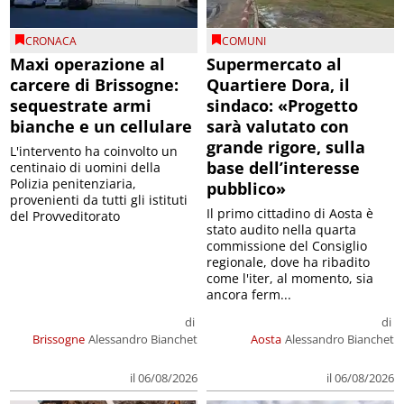
CRONACA
COMUNI
Maxi operazione al
Supermercato al
carcere di Brissogne:
Quartiere Dora, il
sequestrate armi
sindaco: «Progetto
bianche e un cellulare
sarà valutato con
grande rigore, sulla
L'intervento ha coinvolto un
base dell’interesse
centinaio di uomini della
Polizia penitenziaria,
pubblico»
provenienti da tutti gli istituti
Il primo cittadino di Aosta è
del Provveditorato
stato audito nella quarta
commissione del Consiglio
regionale, dove ha ribadito
come l'iter, al momento, sia
ancora ferm...
di
di
Brissogne
Alessandro Bianchet
Aosta
Alessandro Bianchet
il 06/08/2026
il 06/08/2026