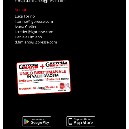
E-mail
a.chisari@lgpresse.com
Account
Luca Torino
l.torino@lgpresse.com
Ivana Cretier
i.cretier@lgpresse.com
Daniele Fimiano
d.fimiano@lgpresse.com