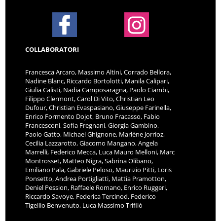
COLLABORATORI
Francesca Arcaro, Massimo Altini, Corrado Bellora,
Nadine Blanc, Riccardo Bortolotti, Manila Calipari,
Giulia Calisti, Nadia Camposaragna, Paolo Ciambi,
Filippo Clermont, Carol Di Vito, Christian Leo
Dufour, Christian Evaspasiano, Giuseppe Farinella,
Enrico Formento Dojot, Bruno Fracasso, Fabio
Francesconi, Sofia Fregnani, Giorgia Gambino,
Paolo Gatto, Michael Ghignone, Marlène Jorrioz,
Cecilia Lazzarotto, Giacomo Mangano, Angela
Marrelli, Federico Mecca, Luca Mauro Melloni, Marc
Montrosset, Matteo Nigra, Sabrina Olibano,
Emiliano Pala, Gabriele Peloso, Maurizio Pitti, Loris
Ponsetto, Andrea Portigliatti, Mattia Pramotton,
Deniel Pession, Raffaele Romano, Enrico Ruggeri,
Riccardo Savoye, Federica Tercinod, Federico
Tigellio Benvenuto, Luca Massimo Trifilò