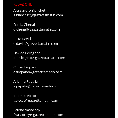
REDAZIONE
Alessandro Bianchet
a.bianchet@gazzettamatin.com
Danila Chenal
d.chenal@gazzettamatin.com
Erika David
e.david@gazzettamatin.com
Davide Pellegrino
d.pellegrino@gazzettamatin.com
Cinzia Timpano
c.timpano@gazzettamatin.com
Arianna Papalia
a.papalia@gazzettamatin.com
Thomas Piccot
t.piccot@gazzettamatin.com
Fausto Vassoney
f.vassoney@gazzettamatin.com