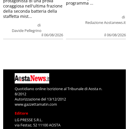
protagonista di una prova
programma ...
coraggiosa nell'ultima frazione
della seconda batteria della
staffetta mist...
di
Redazione Aostanews.it
di
Davide Pellegrino
il 06/08/2026
il 06/08/2026
Quotidiano online Iscrizione al Tribunale di Aosta n.
8/2012
Autorizzazione del 13/12/2012
www.gazzettamatin.com
Editore
LG PRESSE S.R.L.
via Festaz, 52 11100 AOSTA