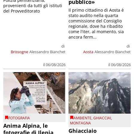
Polizia penitenziaria,
pubblico»
provenienti da tutti gli istituti
Il primo cittadino di Aosta è
del Provveditorato
stato audito nella quarta
commissione del Consiglio
regionale, dove ha ribadito
come l'iter, al momento, sia
ancora ferm...
di
di
Brissogne
Alessandro Bianchet
Aosta
Alessandro Bianchet
il 06/08/2026
il 06/08/2026
FOTOGRAFIA
AMBIENTE
,
GHIACCIAI
,
MONTAGNA
Anima Alpina, le
Ghiacciaio
fotografie di Ilenia