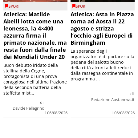
SPORT
SPORT
Atletica: Matilde
Atletica: Asta in Piazza
Abelli lotta come una
torna ad Aosta il 22
leonessa, la 4×400
agosto e strizza
azzurra firma il
l’occhio agli Europei di
primato nazionale, ma
Birmingham
resta fuori dalla finale
La speranza degli
dei Mondiali Under 20
organizzatori è di portare sulla
pedana del salotto buono
Buon debutto iridato della
della città alcuni atleti reduci
stellina della Cogne,
dalla rassegna continentale in
protagonista di una prova
programma ...
coraggiosa nell'ultima frazione
della seconda batteria della
staffetta mist...
di
Redazione Aostanews.it
di
Davide Pellegrino
il 06/08/2026
il 06/08/2026