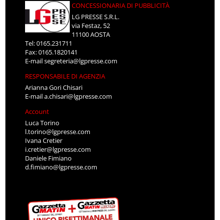
CONCESSIONARIA DI PUBBLICITÀ
LG PRESSE S.R.L.
via Festaz, 52
11100 AOSTA
Tel: 0165.231711
Fax: 0165.1820141
E-mail
segreteria@lgpresse.com
RESPONSABILE DI AGENZIA
Arianna Gori Chisari
E-mail
a.chisari@lgpresse.com
Account
Luca Torino
l.torino@lgpresse.com
Ivana Cretier
i.cretier@lgpresse.com
Daniele Fimiano
d.fimiano@lgpresse.com