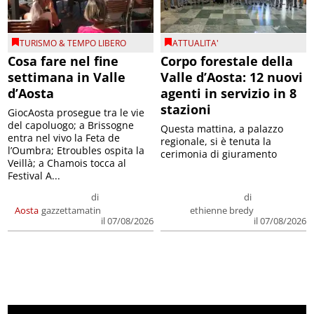
TURISMO & TEMPO LIBERO
ATTUALITA'
Cosa fare nel fine
Corpo forestale della
settimana in Valle
Valle d’Aosta: 12 nuovi
d’Aosta
agenti in servizio in 8
stazioni
GiocAosta prosegue tra le vie
del capoluogo; a Brissogne
Questa mattina, a palazzo
entra nel vivo la Feta de
regionale, si è tenuta la
l’Oumbra; Etroubles ospita la
cerimonia di giuramento
Veillà; a Chamois tocca al
Festival A...
di
di
Aosta
gazzettamatin
ethienne bredy
il 07/08/2026
il 07/08/2026