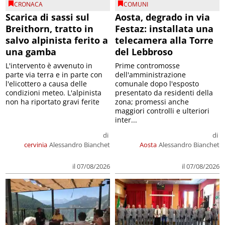
CRONACA
COMUNI
Scarica di sassi sul
Aosta, degrado in via
Breithorn, tratto in
Festaz: installata una
salvo alpinista ferito a
telecamera alla Torre
una gamba
del Lebbroso
L'intervento è avvenuto in
Prime contromosse
parte via terra e in parte con
dell'amministrazione
l'elicottero a causa delle
comunale dopo l'esposto
condizioni meteo. L'alpinista
presentato da residenti della
non ha riportato gravi ferite
zona; promessi anche
maggiori controlli e ulteriori
inter...
di
di
cervinia
Alessandro Bianchet
Aosta
Alessandro Bianchet
il 07/08/2026
il 07/08/2026