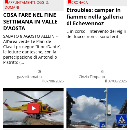
APPUNTAMENTI
,
OGGI &
CRONACA
DOMANI
Etroubles: camper in
COSA FARE NEL FINE
fiamme nella galleria
SETTIMANA IN VALLE
di Echevennoz
D’AOSTA
E in corso l'intervento dei vigili
SABATO 8 AGOSTO ALLEIN –
del fuoco, non ci sono feriti
All’area verde Le Plan-de-
Clavel prosegue “ItinerDante”,
le letture dantesche, con la
partecipazione di Antonello
Pistritto (...
di
di
gazzettamatin
Cinzia Timpano
il 07/08/2026
il 07/08/2026