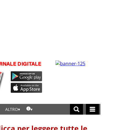
ALTRO
licca per leggere tutte le