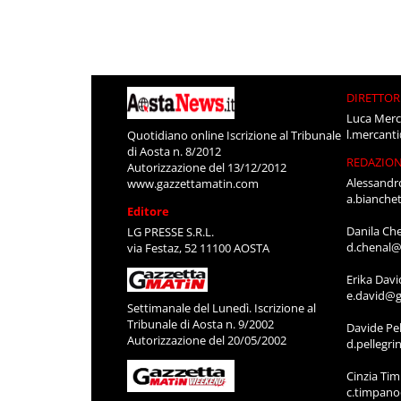
DIRETTOR
Luca Merc
l.mercant
Quotidiano online Iscrizione al Tribunale
di Aosta n. 8/2012
REDAZIO
Autorizzazione del 13/12/2012
Alessandr
www.gazzettamatin.com
a.bianche
Editore
Danila Ch
LG PRESSE S.R.L.
d.chenal@
via Festaz, 52 11100 AOSTA
Erika Davi
e.david@g
Settimanale del Lunedì. Iscrizione al
Tribunale di Aosta n. 9/2002
Davide Pel
Autorizzazione del 20/05/2002
d.pellegr
Cinzia Ti
c.timpan