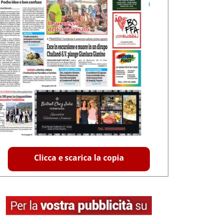
Clicca e scarica la copia