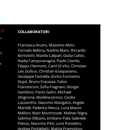
ITÀ
COLLABORATORI
L.
Francesca Arcaro, Massimo Altini,
Corrado Bellora, Nadine Blanc, Riccardo
11
Bortolotti, Manila Calipari, Giulia Calisti,
Nadia Camposaragna, Paolo Ciambi,
m
Filippo Clermont, Carol Di Vito, Christian
Leo Dufour, Christian Evaspasiano,
Giuseppe Farinella, Enrico Formento
Dojot, Bruno Fracasso, Fabio
Francesconi, Sofia Fregnani, Giorgia
Gambino, Paolo Gatto, Michael
Ghignone, Marlène Jorrioz, Cecilia
Lazzarotto, Giacomo Mangano, Angela
Marrelli, Federico Mecca, Luca Mauro
Melloni, Marc Montrosset, Matteo Nigra,
Sabrina Olibano, Emiliano Pala, Gabriele
Peloso, Maurizio Pitti, Loris Ponsetto,
Andrea Portigliatti, Mattia Pramotton,