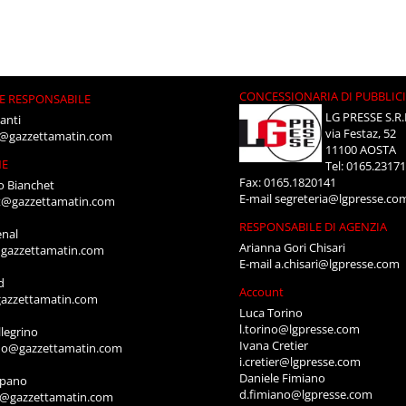
CONCESSIONARIA DI PUBBLIC
E RESPONSABILE
LG PRESSE S.R.
anti
via Festaz, 52
i@gazzettamatin.com
11100 AOSTA
NE
Tel: 0165.2317
Fax: 0165.1820141
o Bianchet
E-mail
segreteria@lgpresse.co
t@gazzettamatin.com
RESPONSABILE DI AGENZIA
enal
Arianna Gori Chisari
gazzettamatin.com
E-mail
a.chisari@lgpresse.com
d
Account
azzettamatin.com
Luca Torino
l.torino@lgpresse.com
legrino
Ivana Cretier
ino@gazzettamatin.com
i.cretier@lgpresse.com
Daniele Fimiano
mpano
d.fimiano@lgpresse.com
o@gazzettamatin.com