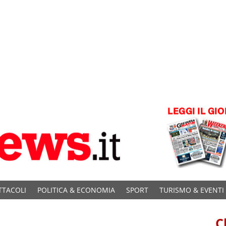
TTACOLI
POLITICA & ECONOMIA
SPORT
TURISMO & EVENTI
C