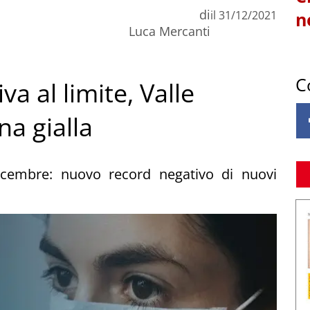
di
il
31/12/2021
n
Luca Mercanti
C
va al limite, Valle
na gialla
 dicembre: nuovo record negativo di nuovi