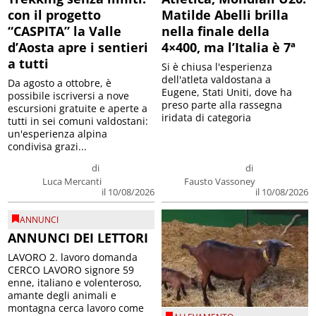
con il progetto
Matilde Abelli brilla
“CASPITA” la Valle
nella finale della
d’Aosta apre i sentieri
4×400, ma l’Italia è 7ª
a tutti
Si è chiusa l'esperienza
dell'atleta valdostana a
Da agosto a ottobre, è
Eugene, Stati Uniti, dove ha
possibile iscriversi a nove
preso parte alla rassegna
escursioni gratuite e aperte a
iridata di categoria
tutti in sei comuni valdostani:
un'esperienza alpina
condivisa grazi...
di
di
Luca Mercanti
Fausto Vassoney
il 10/08/2026
il 10/08/2026
ANNUNCI
ANNUNCI DEI LETTORI
LAVORO 2. lavoro domanda
CERCO LAVORO signore 59
enne, italiano e volenteroso,
amante degli animali e
montagna cerca lavoro come