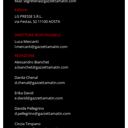
Mail:
segreteria@gazzettamatin.com
Editore
LG PRESSE S.R.L.
via Festaz, 52 11100 AOSTA
DIRETTORE RESPONSABILE
Luca Mercanti
l.mercanti@gazzettamatin.com
REDAZIONE
Alessandro Bianchet
a.bianchet@gazzettamatin.com
Danila Chenal
d.chenal@gazzettamatin.com
Erika David
e.david@gazzettamatin.com
Davide Pellegrino
d.pellegrino@gazzettamatin.com
Cinzia Timpano