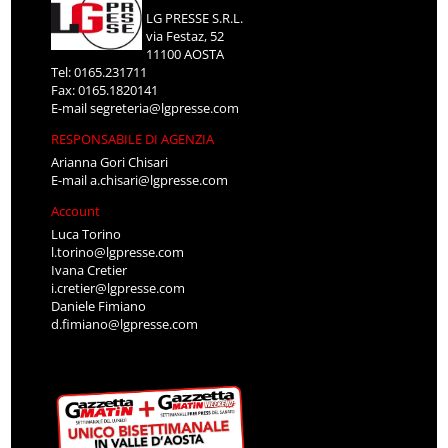
LG PRESSE S.R.L.
via Festaz, 52
11100 AOSTA
Tel: 0165.231711
Fax: 0165.1820141
E-mail
segreteria@lgpresse.com
RESPONSABILE DI AGENZIA
Arianna Gori Chisari
E-mail
a.chisari@lgpresse.com
Account
Luca Torino
l.torino@lgpresse.com
Ivana Cretier
i.cretier@lgpresse.com
Daniele Fimiano
d.fimiano@lgpresse.com