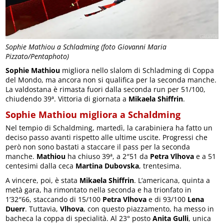
Sophie Mathiou a Schladming (foto Giovanni Maria
Pizzato/Pentaphoto)
Sophie Mathiou
migliora nello slalom di Schladming di Coppa
del Mondo, ma ancora non si qualifica per la seconda manche.
La valdostana è rimasta fuori dalla seconda run per 51/100,
chiudendo 39ª. Vittoria di giornata a
Mikaela Shiffrin
.
Sophie Mathiou migliora a Schaldming
Nel tempio di Schaldming, martedì, la carabiniera ha fatto un
deciso passo avanti rispetto alle ultime uscite. Progressi che
però non sono bastati a staccare il pass per la seconda
manche.
Mathiou
ha chiuso 39ª, a 2″51 da
Petra Vlhova
e a 51
centesimi dalla ceca
Martina Dubovska
, trentesima.
A vincere, poi, è stata
Mikaela Shiffrin
. L’americana, quinta a
metà gara, ha rimontato nella seconda e ha trionfato in
1’32″66, staccando di 15/100
Petra Vlhova
e di 93/100
Lena
Duerr
. Tuttavia,
Vlhova
, con questo piazzamento, ha messo in
bacheca la coppa di specialità. Al 23° posto
Anita Gulli
, unica