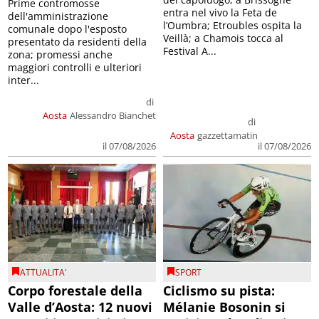
Prime contromosse
entra nel vivo la Feta de
dell'amministrazione
l’Oumbra; Etroubles ospita la
comunale dopo l'esposto
Veillà; a Chamois tocca al
presentato da residenti della
Festival A...
zona; promessi anche
maggiori controlli e ulteriori
inter...
di
Aosta
Alessandro Bianchet
di
Aosta
gazzettamatin
il 07/08/2026
il 07/08/2026
ATTUALITA'
SPORT
Corpo forestale della
Ciclismo su pista:
Valle d’Aosta: 12 nuovi
Mélanie Bosonin si