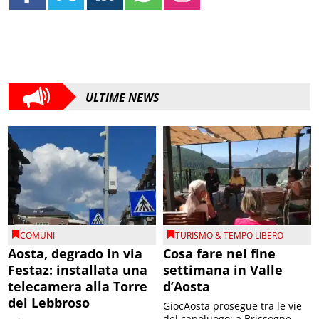
ULTIME NEWS
COMUNI
TURISMO & TEMPO LIBERO
Aosta, degrado in via
Cosa fare nel fine
Festaz: installata una
settimana in Valle
telecamera alla Torre
d’Aosta
del Lebbroso
GiocAosta prosegue tra le vie
del capoluogo; a Brissogne