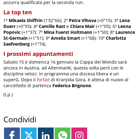
azzurra qualificata per la seconda run.
La top ten
1ª
Mikaela Shiffrin
(1’32″66); 2ª
Petra Vlhova
(+0″15); 3ª
Lena
Duerr
(+0″93); 4ª
Camille Rast
e
Chiara Mair
(+1″05); 6ª
Leona
Popovic
(+1″37); 7ª
Mina Fuerst Holtmann
(+1″50); 8ª
Laurence
St-Germain
(+1″51); 9ª
Amelia Smart
(+1″68); 10ª
Charlotta
Saefvenberg
(+1″74).
I prossimi appuntamenti
Sabato 15 e domenica 16 gennaio la Coppa del Mondo sarà
ancora in Austria, ad Altenmarkt, questa volta però con le
discipline veloci. In programma una discesa libera e un
superG. Dopo il
forfait
di Kranjska Gora, è attesa di nuovo al
cancelletto di partenza
Federica Brignone
.
(t.p.)
Condividi