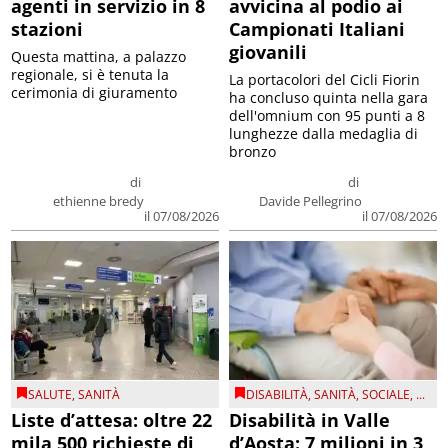
agenti in servizio in 8
avvicina al podio ai
stazioni
Campionati Italiani
giovanili
Questa mattina, a palazzo
regionale, si è tenuta la
La portacolori del Cicli Fiorin
cerimonia di giuramento
ha concluso quinta nella gara
dell'omnium con 95 punti a 8
lunghezze dalla medaglia di
bronzo
di
di
ethienne bredy
Davide Pellegrino
il 07/08/2026
il 07/08/2026
SALUTE
,
SANITÀ
DISABILITÀ
,
SANITÀ
,
SOCIALE
, ...
Liste d’attesa: oltre 22
Disabilità in Valle
mila 500 richieste di
d’Aosta: 7 milioni in 3